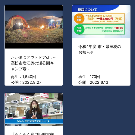
令和4年度 市・県民税の
お知らせ
たかまつアウトドアch. ~
高松市塩江奥の湯公園キ
ャンプ場~
再生 : 1,540回
再生 : 170回
公開 : 2022.9.27
公開 : 2022.6.13
「らくらく窓口証明書交