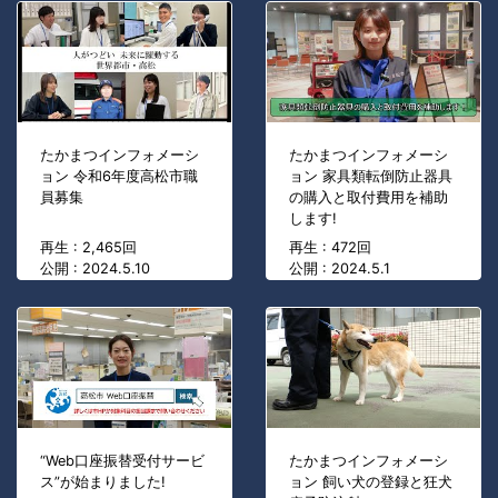
たかまつインフォメーシ
たかまつインフォメーシ
ョン 令和6年度高松市職
ョン 家具類転倒防止器具
員募集
の購入と取付費用を補助
します!
再生 : 2,465回
再生 : 472回
公開 : 2024.5.10
公開 : 2024.5.1
“Web口座振替受付サービ
たかまつインフォメーシ
ス”が始まりました!
ョン 飼い犬の登録と狂犬