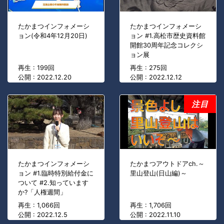
たかまつインフォメーシ
たかまつインフォメーシ
ョン(令和4年12月20日)
ョン #1.高松市歴史資料館
開館30周年記念コレクシ
ョン展
再生 : 199回
再生 : 275回
公開 : 2022.12.20
公開 : 2022.12.12
注目
たかまつインフォメーシ
たかまつアウトドアch.～
ョン #1.臨時特別給付金に
里山登山(日山編)～
ついて #2.知っています
か?「人権週間」
再生 : 1,066回
再生 : 1,706回
公開 : 2022.12.5
公開 : 2022.11.10