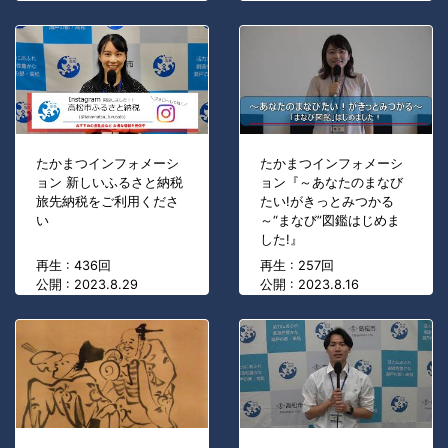
たかまつインフォメーシ
たかまつインフォメーシ
ョン 新しいふるさと納税
ョン『～あなたのまなび
旅先納税をご利用くださ
たい!がきっとみつかる
い
～“まなび”図鑑はじめま
した!』
再生 : 436回
再生 : 257回
公開 : 2023.8.29
公開 : 2023.8.16