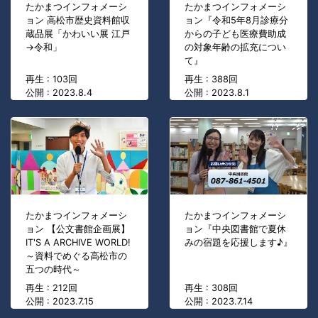
たかまつインフォメーシ
たかまつインフォメーシ
ョン 高松市歴史資料館収
ョン『令和5年8月診療分
蔵品展「かわいい展 江戸
からの子ども医療費助成
→令和」
の対象年齢の拡充につい
て』
再生 : 103回
再生 : 388回
公開 : 2023.8.4
公開 : 2023.8.1
たかまつインフォメーシ
たかまつインフォメーシ
ョン 【公文書館企画展】
ョン『中央図書館で夏休
IT'S A ARCHIVE WORLD!
みの宿題を応援します♪』
～資料でめぐる高松市の
五つの時代～
再生 : 212回
再生 : 308回
公開 : 2023.7.15
公開 : 2023.7.14