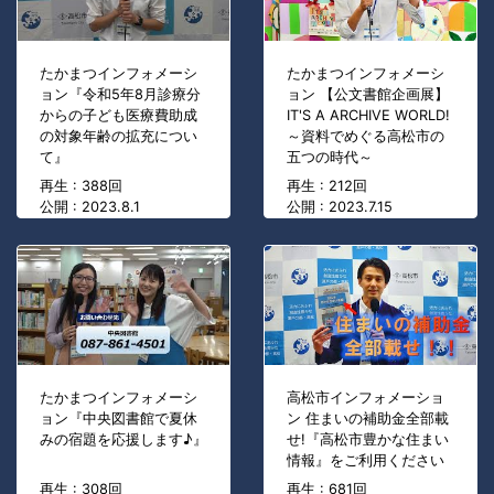
たかまつインフォメーシ
たかまつインフォメーシ
ョン『令和5年8月診療分
ョン 【公文書館企画展】
からの子ども医療費助成
IT'S A ARCHIVE WORLD!
の対象年齢の拡充につい
～資料でめぐる高松市の
て』
五つの時代～
再生 : 388回
再生 : 212回
公開 : 2023.8.1
公開 : 2023.7.15
たかまつインフォメーシ
高松市インフォメーショ
ョン『中央図書館で夏休
ン 住まいの補助金全部載
みの宿題を応援します♪』
せ!『高松市豊かな住まい
情報』をご利用ください
再生 : 308回
再生 : 681回