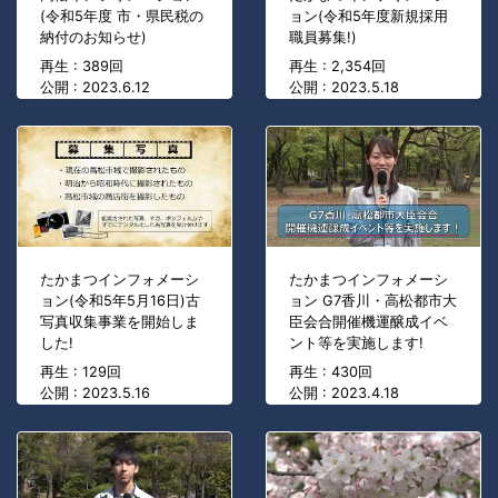
(令和5年度 市・県民税の
ョン(令和5年度新規採用
納付のお知らせ)
職員募集!)
再生 : 389回
再生 : 2,354回
公開 : 2023.6.12
公開 : 2023.5.18
たかまつインフォメーシ
たかまつインフォメーシ
ョン(令和5年5月16日)古
ョン G7香川・高松都市大
写真収集事業を開始しま
臣会合開催機運醸成イベ
した!
ント等を実施します!
再生 : 129回
再生 : 430回
公開 : 2023.5.16
公開 : 2023.4.18