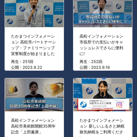
たかまつインフォメーシ
高松インフォメーション
ョン 高松市パートナーシ
市役所での支払いがキャ
ップ・ファミリーシップ
ッシュレスでさらに便利
宣誓制度が始まりました
に!
再生 : 251回
再生 : 252回
公開 : 2023.9.22
公開 : 2023.9.19
高松インフォメーション
たかまつインフォメーシ
高松市美術館開館35周年
ョン 新しいふるさと納税
記念「上田薫展」
旅先納税をご利用くださ