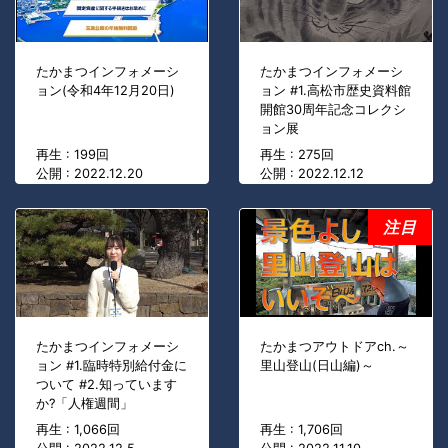
たかまつインフォメーシ
たかまつインフォメーシ
ョン(令和4年12月20日)
ョン #1.高松市歴史資料館
開館30周年記念コレクシ
ョン展
再生 : 199回
再生 : 275回
公開 : 2022.12.20
公開 : 2022.12.12
注目
たかまつインフォメーシ
たかまつアウトドアch.～
ョン #1.臨時特別給付金に
里山登山(日山編)～
ついて #2.知っています
か?「人権週間」
再生 : 1,066回
再生 : 1,706回