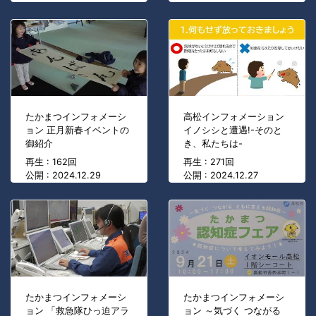
たかまつインフォメーシ
高松インフォメーション
ョン 正月新春イベントの
イノシシと遭遇!-そのと
御紹介
き、私たちは-
再生 : 162回
再生 : 271回
公開 : 2024.12.29
公開 : 2024.12.27
たかまつインフォメーシ
たかまつインフォメーシ
ョン 「救急隊ひっ迫アラ
ョン ～気づく つながる