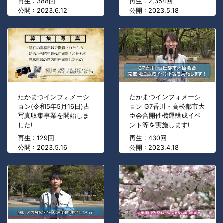
再生 : 388回
再生 : 2,354回
公開 : 2023.6.12
公開 : 2023.5.18
たかまつインフォメーシ
たかまつインフォメーシ
ョン(令和5年5月16日)古
ョン G7香川・高松都市大
写真収集事業を開始しま
臣会合開催機運醸成イベ
した!
ント等を実施します!
再生 : 129回
再生 : 430回
公開 : 2023.5.16
公開 : 2023.4.18