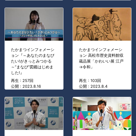
たかまつインフォメーシ
たかまつインフォメーシ
ョン『～あなたのまなび
ョン 高松市歴史資料館収
たい!がきっとみつかる
蔵品展「かわいい展 江戸
～“まなび”図鑑はじめま
→令和」
した!』
再生 : 257回
再生 : 103回
公開 : 2023.8.16
公開 : 2023.8.4