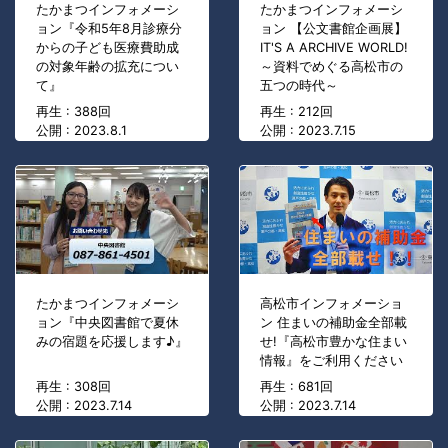
たかまつインフォメーシ
たかまつインフォメーシ
ョン『令和5年8月診療分
ョン 【公文書館企画展】
からの子ども医療費助成
IT'S A ARCHIVE WORLD!
の対象年齢の拡充につい
～資料でめぐる高松市の
て』
五つの時代～
再生 : 388回
再生 : 212回
公開 : 2023.8.1
公開 : 2023.7.15
たかまつインフォメーシ
高松市インフォメーショ
ョン『中央図書館で夏休
ン 住まいの補助金全部載
みの宿題を応援します♪』
せ!『高松市豊かな住まい
情報』をご利用ください
再生 : 308回
再生 : 681回
公開 : 2023.7.14
公開 : 2023.7.14