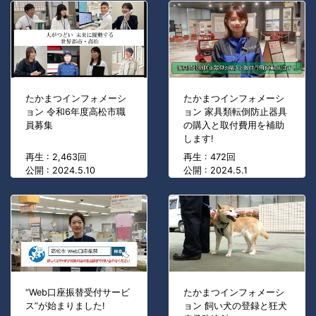
たかまつインフォメーシ
たかまつインフォメーシ
ョン 令和6年度高松市職
ョン 家具類転倒防止器具
員募集
の購入と取付費用を補助
します!
再生 : 2,463回
再生 : 472回
公開 : 2024.5.10
公開 : 2024.5.1
“Web口座振替受付サービ
たかまつインフォメーシ
ス”が始まりました!
ョン 飼い犬の登録と狂犬