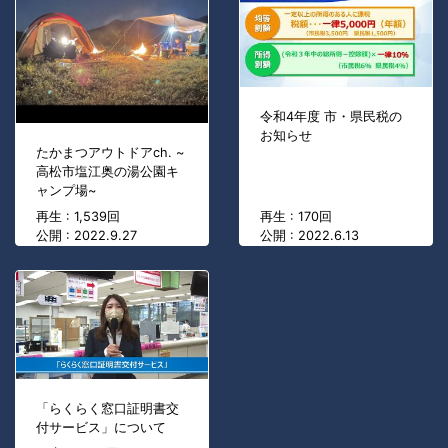
令和4年度 市・県民税の
お知らせ
たかまつアウトドアch. ~
高松市塩江奥の湯公園キ
ャンプ場~
再生 : 1,539回
再生 : 170回
公開 : 2022.9.27
公開 : 2022.6.13
「らくらく窓口証明書交
付サービス」について