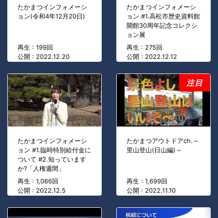
たかまつインフォメーシ
たかまつインフォメーシ
ョン(令和4年12月20日)
ョン #1.高松市歴史資料館
開館30周年記念コレクシ
ョン展
再生 : 199回
再生 : 275回
公開 : 2022.12.20
公開 : 2022.12.12
注目
たかまつインフォメーシ
たかまつアウトドアch.～
ョン #1.臨時特別給付金に
里山登山(日山編)～
ついて #2.知っています
か?「人権週間」
再生 : 1,066回
再生 : 1,699回
公開 : 2022.12.5
公開 : 2022.11.10