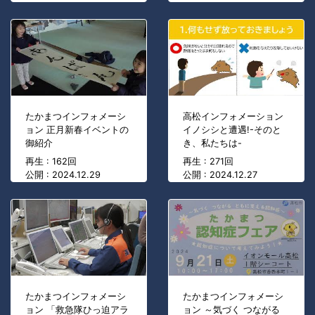
たかまつインフォメーシ
高松インフォメーション
ョン 正月新春イベントの
イノシシと遭遇!-そのと
御紹介
き、私たちは-
再生 : 162回
再生 : 271回
公開 : 2024.12.29
公開 : 2024.12.27
たかまつインフォメーシ
たかまつインフォメーシ
ョン 「救急隊ひっ迫アラ
ョン ～気づく つながる