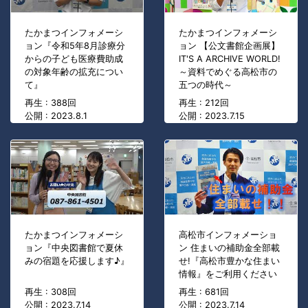
たかまつインフォメーシ
たかまつインフォメーシ
ョン『令和5年8月診療分
ョン 【公文書館企画展】
からの子ども医療費助成
IT'S A ARCHIVE WORLD!
の対象年齢の拡充につい
～資料でめぐる高松市の
て』
五つの時代～
再生 : 388回
再生 : 212回
公開 : 2023.8.1
公開 : 2023.7.15
たかまつインフォメーシ
高松市インフォメーショ
ョン『中央図書館で夏休
ン 住まいの補助金全部載
みの宿題を応援します♪』
せ!『高松市豊かな住まい
情報』をご利用ください
再生 : 308回
再生 : 681回
公開 : 2023.7.14
公開 : 2023.7.14