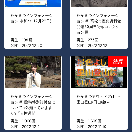
たかまつインフォメーシ
たかまつインフォメーシ
ョン(令和4年12月20日)
ョン #1.高松市歴史資料館
開館30周年記念コレクシ
ョン展
再生 : 199回
再生 : 275回
公開 : 2022.12.20
公開 : 2022.12.12
注目
たかまつインフォメーシ
たかまつアウトドアch.～
ョン #1.臨時特別給付金に
里山登山(日山編)～
ついて #2.知っています
か?「人権週間」
再生 : 1,066回
再生 : 1,699回
公開 : 2022.12.5
公開 : 2022.11.10