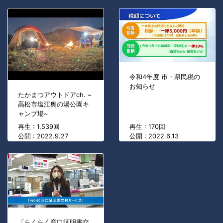
令和4年度 市・県民税の
お知らせ
たかまつアウトドアch. ~
高松市塩江奥の湯公園キ
ャンプ場~
再生 : 1,539回
再生 : 170回
公開 : 2022.9.27
公開 : 2022.6.13
「らくらく窓口証明書交