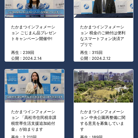
たかまつインフォメーシ
たかまつインフォメーシ
ョン ごじまん品プレゼン
ョン 税金のご納付は便利
トキャンペーン開催中!
なスマートフォン決済ア
プリで
再生 : 239回
再生 : 315回
公開 : 2024.2.14
公開 : 2024.2.12
たかまつインフォメーシ
たかまつインフォメーシ
ョン 「高松市住民税非課
ョン 中央公園再整備に関
税世帯生活支援追加給付
する意見を募集していま
金」が始まります
す
再生 : 2,211回
再生 : 189回