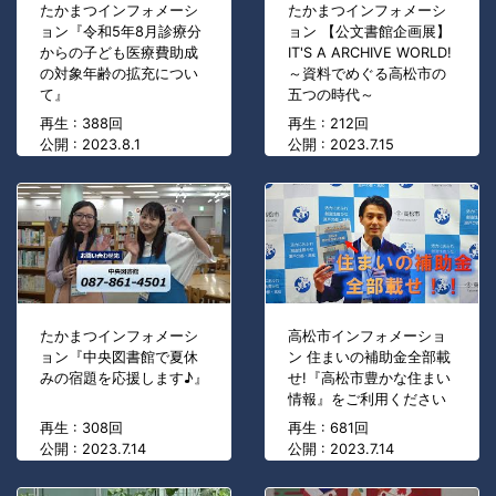
たかまつインフォメーシ
たかまつインフォメーシ
ョン『令和5年8月診療分
ョン 【公文書館企画展】
からの子ども医療費助成
IT'S A ARCHIVE WORLD!
の対象年齢の拡充につい
～資料でめぐる高松市の
て』
五つの時代～
再生 : 388回
再生 : 212回
公開 : 2023.8.1
公開 : 2023.7.15
たかまつインフォメーシ
高松市インフォメーショ
ョン『中央図書館で夏休
ン 住まいの補助金全部載
みの宿題を応援します♪』
せ!『高松市豊かな住まい
情報』をご利用ください
再生 : 308回
再生 : 681回
公開 : 2023.7.14
公開 : 2023.7.14