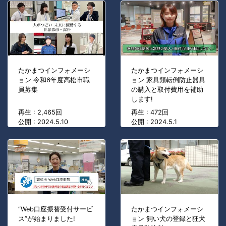
たかまつインフォメーシ
たかまつインフォメーシ
ョン 令和6年度高松市職
ョン 家具類転倒防止器具
員募集
の購入と取付費用を補助
します!
再生 : 2,465回
再生 : 472回
公開 : 2024.5.10
公開 : 2024.5.1
“Web口座振替受付サービ
たかまつインフォメーシ
ス”が始まりました!
ョン 飼い犬の登録と狂犬