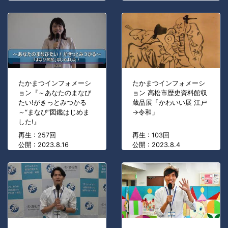
たかまつインフォメーシ
たかまつインフォメーシ
ョン『～あなたのまなび
ョン 高松市歴史資料館収
たい!がきっとみつかる
蔵品展「かわいい展 江戸
～“まなび”図鑑はじめま
→令和」
した!』
再生 : 257回
再生 : 103回
公開 : 2023.8.16
公開 : 2023.8.4