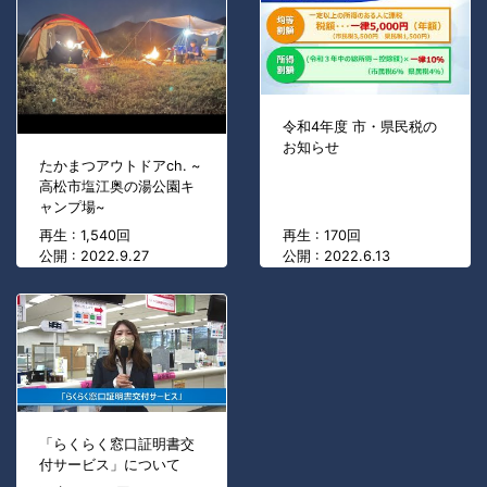
令和4年度 市・県民税の
お知らせ
たかまつアウトドアch. ~
高松市塩江奥の湯公園キ
ャンプ場~
再生 : 1,540回
再生 : 170回
公開 : 2022.9.27
公開 : 2022.6.13
「らくらく窓口証明書交
付サービス」について