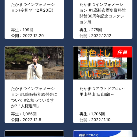
たかまつインフォメーシ
たかまつインフォメーシ
ョン(令和4年12月20日)
ョン #1.高松市歴史資料館
開館30周年記念コレクシ
ョン展
再生 : 199回
再生 : 275回
公開 : 2022.12.20
公開 : 2022.12.12
注目
たかまつインフォメーシ
たかまつアウトドアch.～
ョン #1.臨時特別給付金に
里山登山(日山編)～
ついて #2.知っています
か?「人権週間」
再生 : 1,066回
再生 : 1,706回
公開 : 2022.12.5
公開 : 2022.11.10