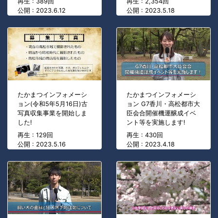
再生 : 389回
再生 : 2,354回
公開 : 2023.6.12
公開 : 2023.5.18
たかまつインフォメーシ
たかまつインフォメーシ
ョン(令和5年5月16日)古
ョン G7香川・高松都市大
写真収集事業を開始しま
臣会合開催機運醸成イベ
した!
ント等を実施します!
再生 : 129回
再生 : 430回
公開 : 2023.5.16
公開 : 2023.4.18