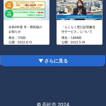
令和4年度 市・県民税の
「らくらく窓口証明書交
お知らせ
付サービス」について
再生 : 170回
再生 : 1,869回
公開 : 2022.6.13
公開 : 2022.5.18
▼ さらに見る
© 高松市 2024