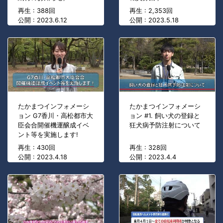
再生 : 388回
再生 : 2,353回
公開 : 2023.6.12
公開 : 2023.5.18
たかまつインフォメーシ
たかまつインフォメーシ
ョン G7香川・高松都市大
ョン #1. 飼い犬の登録と
臣会合開催機運醸成イベ
狂犬病予防注射について
ント等を実施します!
再生 : 430回
再生 : 328回
公開 : 2023.4.18
公開 : 2023.4.4