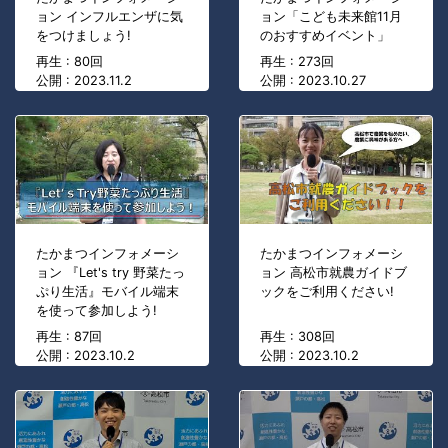
ョン インフルエンザに気
ョン「こども未来館11月
をつけましょう!
のおすすめイベント」
再生 : 80回
再生 : 273回
公開 : 2023.11.2
公開 : 2023.10.27
たかまつインフォメーシ
たかまつインフォメーシ
ョン 『Let's try 野菜たっ
ョン 高松市就農ガイドブ
ぷり生活』モバイル端末
ックをご利用ください!
を使って参加しよう!
再生 : 87回
再生 : 308回
公開 : 2023.10.2
公開 : 2023.10.2