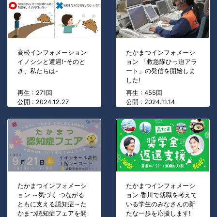
高松インフォメーション
たかまつインフォメーシ
イノシシと遭遇!-そのと
ョン 「救急隊ひっ迫アラ
き、私たちは-
ート」の発信を開始しま
した!
再生 : 271回
再生 : 455回
公開 : 2024.12.27
公開 : 2024.11.14
たかまつインフォメーシ
たかまつインフォメーシ
ョン ～気づく つながる
ョン 香川で就職を考えて
ともに支える認知症～た
いる学生のみなさんの新
かまつ認知症フェアを開
たな一歩を応援します!