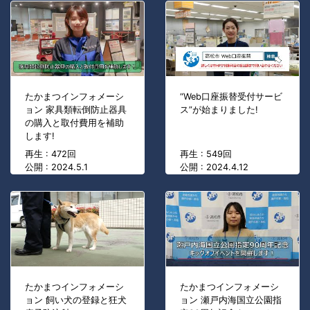
たかまつインフォメーシ
“Web口座振替受付サービ
ョン 家具類転倒防止器具
ス”が始まりました!
の購入と取付費用を補助
します!
再生 : 472回
再生 : 549回
公開 : 2024.5.1
公開 : 2024.4.12
たかまつインフォメーシ
たかまつインフォメーシ
ョン 飼い犬の登録と狂犬
ョン 瀬戸内海国立公園指