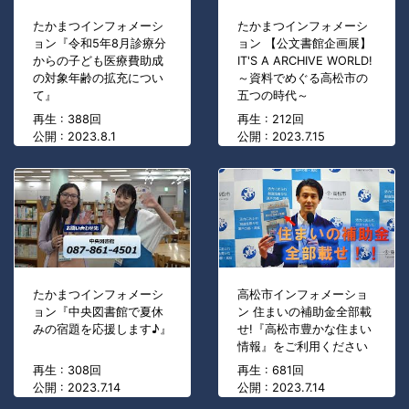
たかまつインフォメーシ
たかまつインフォメーシ
ョン『令和5年8月診療分
ョン 【公文書館企画展】
からの子ども医療費助成
IT'S A ARCHIVE WORLD!
の対象年齢の拡充につい
～資料でめぐる高松市の
て』
五つの時代～
再生 : 388回
再生 : 212回
公開 : 2023.8.1
公開 : 2023.7.15
たかまつインフォメーシ
高松市インフォメーショ
ョン『中央図書館で夏休
ン 住まいの補助金全部載
みの宿題を応援します♪』
せ!『高松市豊かな住まい
情報』をご利用ください
再生 : 308回
再生 : 681回
公開 : 2023.7.14
公開 : 2023.7.14