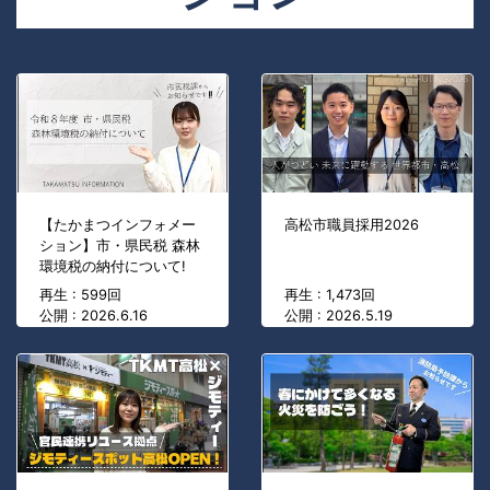
【たかまつインフォメー
高松市職員採用2026
ション】市・県民税 森林
環境税の納付について!
再生 : 599回
再生 : 1,473回
公開 : 2026.6.16
公開 : 2026.5.19