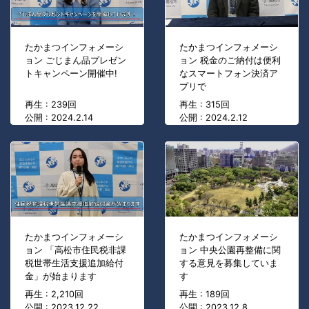
たかまつインフォメーシ
たかまつインフォメーシ
ョン ごじまん品プレゼン
ョン 税金のご納付は便利
トキャンペーン開催中!
なスマートフォン決済ア
プリで
再生 : 239回
再生 : 315回
公開 : 2024.2.14
公開 : 2024.2.12
たかまつインフォメーシ
たかまつインフォメーシ
ョン 「高松市住民税非課
ョン 中央公園再整備に関
税世帯生活支援追加給付
する意見を募集していま
金」が始まります
す
再生 : 2,210回
再生 : 189回
公開 : 2023.12.22
公開 : 2023.12.8