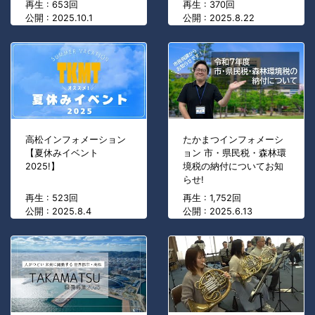
再生 : 653回
再生 : 370回
公開 : 2025.10.1
公開 : 2025.8.22
高松インフォメーション
たかまつインフォメーシ
【夏休みイベント
ョン 市・県民税・森林環
2025!】
境税の納付についてお知
らせ!
再生 : 523回
再生 : 1,752回
公開 : 2025.8.4
公開 : 2025.6.13