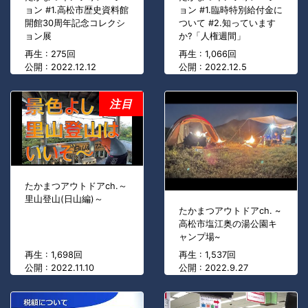
ョン #1.高松市歴史資料館
ョン #1.臨時特別給付金に
開館30周年記念コレクシ
ついて #2.知っています
ョン展
か?「人権週間」
再生 : 275回
再生 : 1,066回
公開 : 2022.12.12
公開 : 2022.12.5
注目
たかまつアウトドアch.～
里山登山(日山編)～
たかまつアウトドアch. ~
高松市塩江奥の湯公園キ
ャンプ場~
再生 : 1,698回
再生 : 1,537回
公開 : 2022.11.10
公開 : 2022.9.27