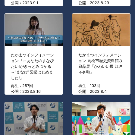
公開 : 2023.9.1
公開 : 2023.8.29
たかまつインフォメーシ
たかまつインフォメーシ
ョン『～あなたのまなび
ョン 高松市歴史資料館収
たい!がきっとみつかる
蔵品展「かわいい展 江戸
～“まなび”図鑑はじめま
→令和」
した!』
再生 : 257回
再生 : 103回
公開 : 2023.8.16
公開 : 2023.8.4