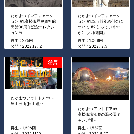
たかまつインフォメーシ
たかまつインフォメーシ
ョン #1.高松市歴史資料館
ョン #1.臨時特別給付金に
開館30周年記念コレクシ
ついて #2.知っています
ョン展
か?「人権週間」
再生 : 275回
再生 : 1,066回
公開 : 2022.12.12
公開 : 2022.12.5
注目
たかまつアウトドアch.～
里山登山(日山編)～
たかまつアウトドアch. ~
高松市塩江奥の湯公園キ
ャンプ場~
再生 : 1,698回
再生 : 1,537回
公開 : 2022.11.10
公開 : 2022.9.27