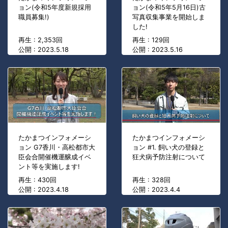
ョン(令和5年度新規採用
ョン(令和5年5月16日)古
職員募集!)
写真収集事業を開始しま
した!
再生 : 2,353回
再生 : 129回
公開 : 2023.5.18
公開 : 2023.5.16
たかまつインフォメーシ
たかまつインフォメーシ
ョン G7香川・高松都市大
ョン #1. 飼い犬の登録と
臣会合開催機運醸成イベ
狂犬病予防注射について
ント等を実施します!
再生 : 430回
再生 : 328回
公開 : 2023.4.18
公開 : 2023.4.4