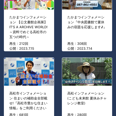
たかまつインフォメーシ
たかまつインフォメーシ
ョン 【公文書館企画展】
ョン『中央図書館で夏休
IT'S A ARCHIVE WORLD!
みの宿題を応援します♪』
～資料でめぐる高松市の
五つの時代～
再生 : 212回
再生 : 308回
公開 : 2023.7.15
公開 : 2023.7.14
高松市インフォメーショ
高松インフォメーション
ン 住まいの補助金全部載
(こども未来館 夏休みチャ
せ!『高松市豊かな住まい
レンジ教室)
情報』をご利用ください
再生 : 681回
再生 : 280回