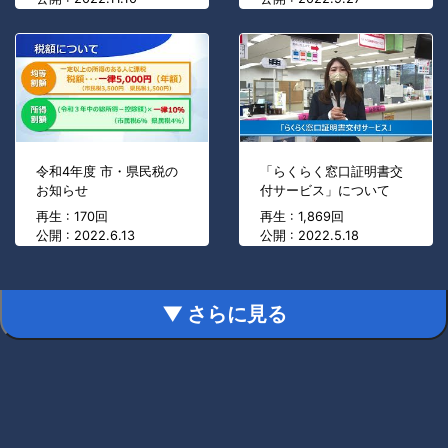
令和4年度 市・県民税の
「らくらく窓口証明書交
お知らせ
付サービス」について
再生 : 170回
再生 : 1,869回
公開 : 2022.6.13
公開 : 2022.5.18
▼ さらに見る