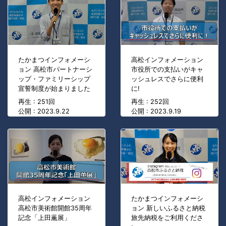
たかまつインフォメーシ
高松インフォメーション
ョン 高松市パートナーシ
市役所での支払いがキャ
ップ・ファミリーシップ
ッシュレスでさらに便利
宣誓制度が始まりました
に!
再生 : 251回
再生 : 252回
公開 : 2023.9.22
公開 : 2023.9.19
高松インフォメーション
たかまつインフォメーシ
高松市美術館開館35周年
ョン 新しいふるさと納税
記念「上田薫展」
旅先納税をご利用くださ