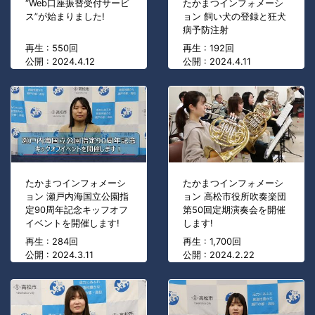
“Web口座振替受付サービ
たかまつインフォメーシ
ス”が始まりました!
ョン 飼い犬の登録と狂犬
病予防注射
再生 : 550回
再生 : 192回
公開 : 2024.4.12
公開 : 2024.4.11
たかまつインフォメーシ
たかまつインフォメーシ
ョン 瀬戸内海国立公園指
ョン 高松市役所吹奏楽団
定90周年記念キッフオフ
第50回定期演奏会を開催
イベントを開催します!
します!
再生 : 284回
再生 : 1,700回
公開 : 2024.3.11
公開 : 2024.2.22