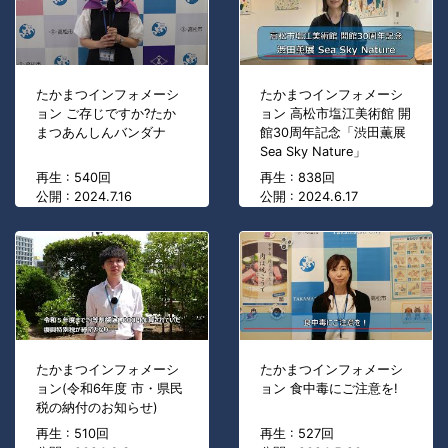
たかまつインフォメーシ
たかまつインフォメーシ
ョン ご存じですか?たか
ョン 高松市塩江美術館 開
まつあんしんバンダナ
館30周年記念「渋田薫展
Sea Sky Nature」
再生 : 540回
再生 : 838回
公開 : 2024.7.16
公開 : 2024.6.17
たかまつインフォメーシ
たかまつインフォメーシ
ョン(令和6年度 市・県民
ョン 食中毒にご注意を!
税の納付のお知らせ)
再生 : 510回
再生 : 527回