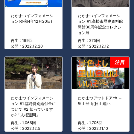
たかまつインフォメーシ
たかまつインフォメーシ
ョン(令和4年12月20日)
ョン #1.高松市歴史資料館
開館30周年記念コレクシ
ョン展
再生 : 199回
再生 : 275回
公開 : 2022.12.20
公開 : 2022.12.12
注目
たかまつインフォメーシ
たかまつアウトドアch.～
ョン #1.臨時特別給付金に
里山登山(日山編)～
ついて #2.知っています
か?「人権週間」
再生 : 1,066回
再生 : 1,706回
公開 : 2022.12.5
公開 : 2022.11.10