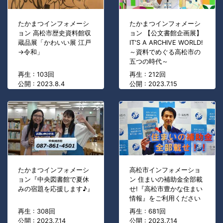
たかまつインフォメーシ
たかまつインフォメーシ
ョン 高松市歴史資料館収
ョン 【公文書館企画展】
蔵品展「かわいい展 江戸
IT'S A ARCHIVE WORLD!
→令和」
～資料でめぐる高松市の
五つの時代～
再生 : 103回
再生 : 212回
公開 : 2023.8.4
公開 : 2023.7.15
たかまつインフォメーシ
高松市インフォメーショ
ョン『中央図書館で夏休
ン 住まいの補助金全部載
みの宿題を応援します♪』
せ!『高松市豊かな住まい
情報』をご利用ください
再生 : 308回
再生 : 681回
公開 : 2023.7.14
公開 : 2023.7.14