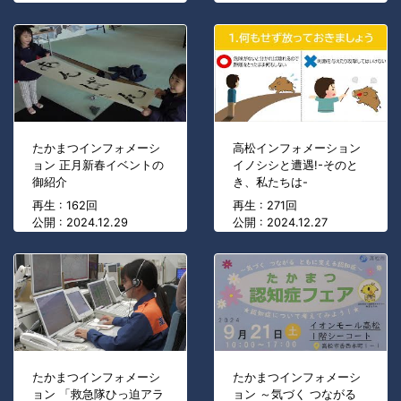
たかまつインフォメーシ
高松インフォメーション
ョン 正月新春イベントの
イノシシと遭遇!-そのと
御紹介
き、私たちは-
再生 : 162回
再生 : 271回
公開 : 2024.12.29
公開 : 2024.12.27
たかまつインフォメーシ
たかまつインフォメーシ
ョン 「救急隊ひっ迫アラ
ョン ～気づく つながる