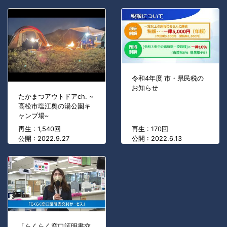
令和4年度 市・県民税の
お知らせ
たかまつアウトドアch. ~
高松市塩江奥の湯公園キ
ャンプ場~
再生 : 1,540回
再生 : 170回
公開 : 2022.9.27
公開 : 2022.6.13
「らくらく窓口証明書交