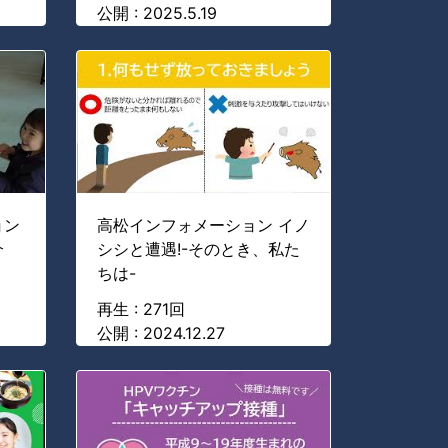
公開 : 2025.5.19
ョン
高松インフォメーション イノ
介
シシと遭遇!-そのとき、私た
ちは-
再生 : 271回
公開 : 2024.12.27