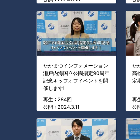
たかまつインフォメーション
た
瀬戸内海国立公園指定90周年
高
記念キッフオフイベントを開
定
催します!
再生 : 284回
再生
公開 : 2024.3.11
公開