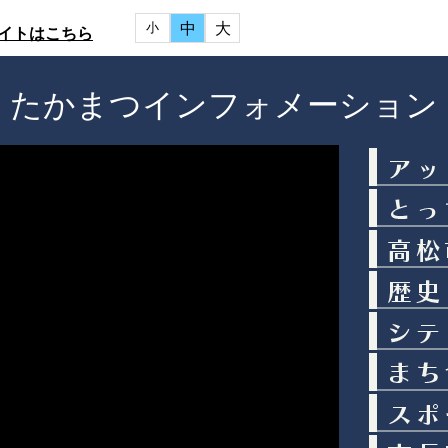
中
大
小
イトはこちら
たかまつインフォメーション