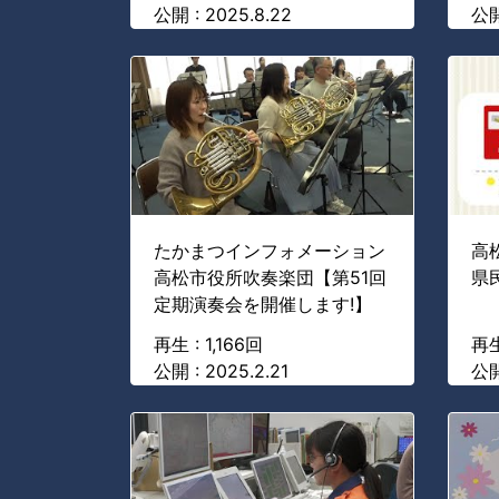
公開 : 2025.8.22
公開
たかまつインフォメーション
高
高松市役所吹奏楽団【第51回
県
定期演奏会を開催します!】
再生 : 1,166回
再生
公開 : 2025.2.21
公開