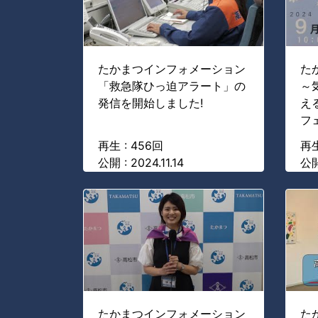
たかまつインフォメーション
た
「救急隊ひっ迫アラート」の
～
発信を開始しました!
え
フ
再生 : 456回
再生
公開 : 2024.11.14
公開
たかまつインフォメーション
た