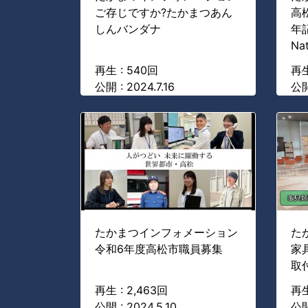
ご存じですか?たかまつあん
高
しんバンダナ
年記
Na
再生 : 540回
再生
公開 : 2024.7.16
公開
たかまつインフォメーション
た
令和6年度高松市職員募集
家
取
再生 : 2,463回
再生
公開 : 2024.5.10
公開