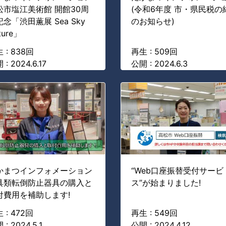
松市塩江美術館 開館30周
(令和6年度 市・県民税の
念「渋田薫展 Sea Sky
のお知らせ)
ture」
 : 838回
再生 : 509回
 : 2024.6.17
公開 : 2024.6.3
かまつインフォメーション
“Web口座振替受付サービ
具類転倒防止器具の購入と
ス”が始まりました!
付費用を補助します!
 : 472回
再生 : 549回
 : 2024.5.1
公開 : 2024.4.12