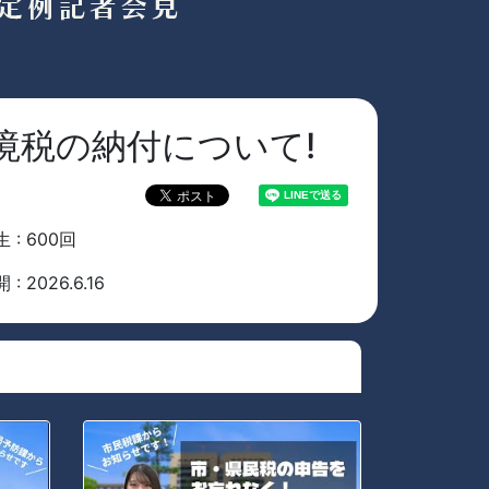
境税の納付について!
 : 600回
 : 2026.6.16