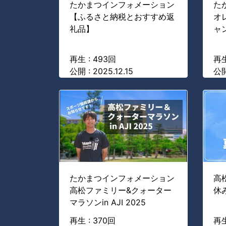
たかまつインフォメーション
た
【ふるさと納税とおすすめ返
オ
礼品】
ャ
再生 : 493回
再生
公開 : 2025.12.15
公開 
たかまつインフォメーション
高
高松ファミリー&クォーター
休
マラソンin AJI 2025
再生 : 370回
再生