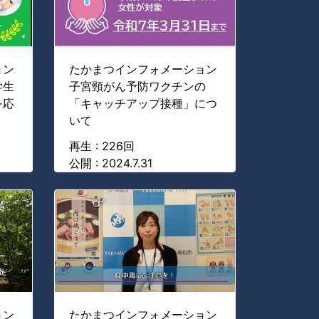
ョン
たかまつインフォメーション
学生
子宮頸がん予防ワクチンの
を応
「キャッチアップ接種」につ
いて
再生 : 226回
公開 : 2024.7.31
ョン
たかまつインフォメーション