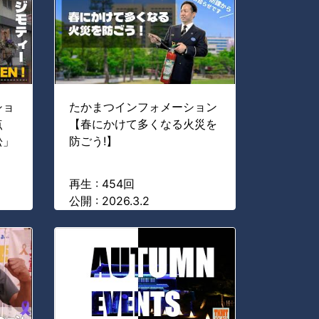
ショ
たかまつインフォメーション
点
【春にかけて多くなる火災を
松」
防ごう!】
再生 : 454回
公開 : 2026.3.2