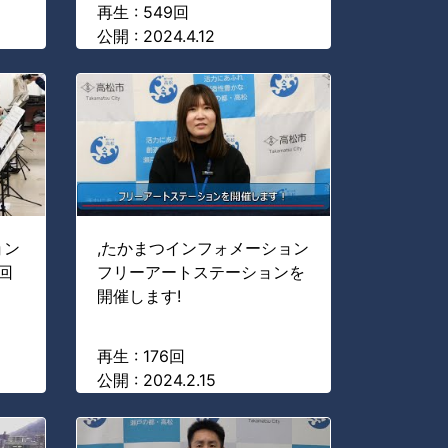
再生 : 549回
公開 : 2024.4.12
ョン
,たかまつインフォメーション
回
フリーアートステーションを
開催します!
再生 : 176回
公開 : 2024.2.15