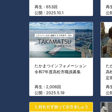
再生 : 653回
再生
公開 : 2025.10.1
公開
たかまつインフォメーション
た
令和7年度高松市職員募集
高
定
再生 : 2,006回
再生
公開 : 2025.5.19
公開