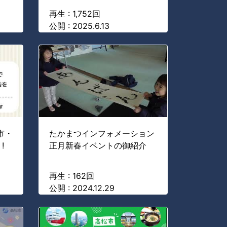
再生 : 1,752回
公開 : 2025.6.13
市・
たかまつインフォメーション
!
正月新春イベントの御紹介
再生 : 162回
公開 : 2024.12.29