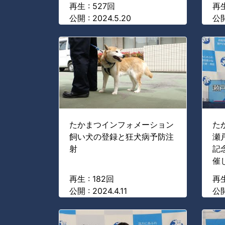
再生 : 527回
再生
公開 : 2024.5.20
公開
たかまつインフォメーション
た
飼い犬の登録と狂犬病予防注
瀬
射
記
催
再生 : 182回
再生
公開 : 2024.4.11
公開 