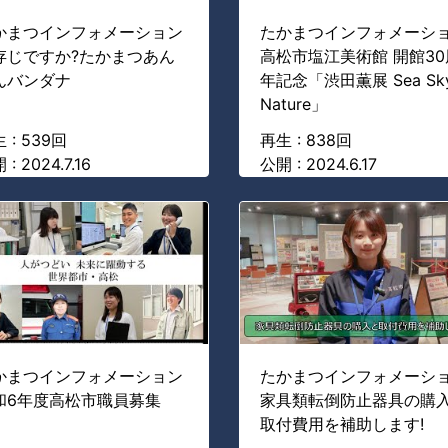
かまつインフォメーション
たかまつインフォメーシ
存じですか?たかまつあん
高松市塩江美術館 開館30
んバンダナ
年記念「渋田薫展 Sea Sk
Nature」
 : 539回
再生 : 838回
: 2024.7.16
公開 : 2024.6.17
かまつインフォメーション
たかまつインフォメーシ
和6年度高松市職員募集
家具類転倒防止器具の購
取付費用を補助します!