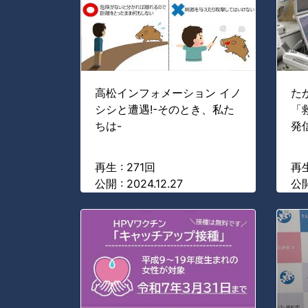
高松インフォメーション イノ
た
シシと遭遇!-そのとき、私た
「
ちは-
発
再生 : 271回
再生
公開 : 2024.12.27
公開 