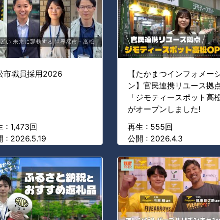
松市職員採用2026
【たかまつインフォメー
ン】官民連携リユース拠
「ジモティースポット高
がオープンしました!
 : 1,473回
再生 : 555回
 : 2026.5.19
公開 : 2026.4.3