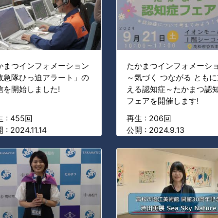
かまつインフォメーション
たかまつインフォメーシ
救急隊ひっ迫アラート」の
～気づく つながる ともに
信を開始しました!
える認知症～たかまつ認
フェアを開催します!
 : 455回
再生 : 206回
: 2024.11.14
公開 : 2024.9.13