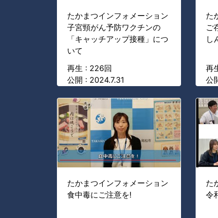
たかまつインフォメーション
た
子宮頸がん予防ワクチンの
ご
「キャッチアップ接種」につ
し
いて
再生 : 226回
再生
公開 : 2024.7.31
公開 
たかまつインフォメーション
た
食中毒にご注意を!
令