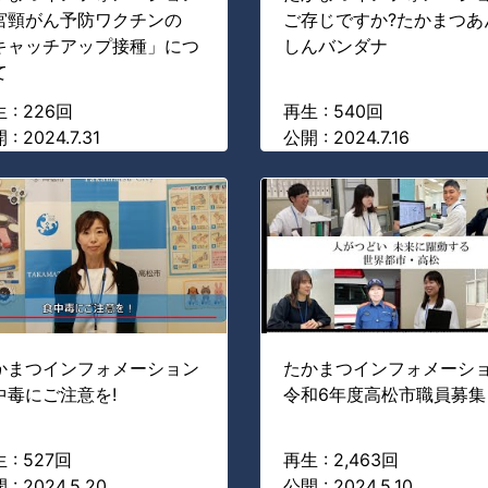
宮頸がん予防ワクチンの
ご存じですか?たかまつあ
キャッチアップ接種」につ
しんバンダナ
て
 : 226回
再生 : 540回
 : 2024.7.31
公開 : 2024.7.16
かまつインフォメーション
たかまつインフォメーシ
中毒にご注意を!
令和6年度高松市職員募集
 : 527回
再生 : 2,463回
 : 2024.5.20
公開 : 2024.5.10