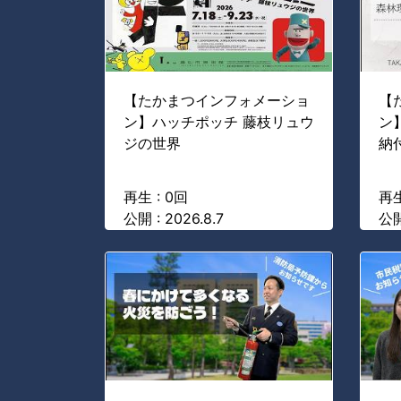
【たかまつインフォメーショ
【
ン】ハッチポッチ 藤枝リュウ
ン
ジの世界
納
再生 : 0回
再生
公開 : 2026.8.7
公開