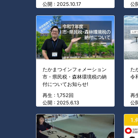
公開 : 2025.10.17
公開 
たかまつインフォメーション
た
市・県民税・森林環境税の納
令
付についてお知らせ!
再生 : 1,752回
再生
公開 : 2025.6.13
公開