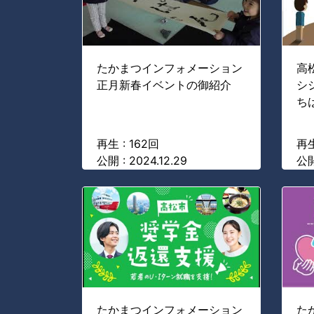
たかまつインフォメーション
高
正月新春イベントの御紹介
シ
ち
再生 : 162回
再生
公開 : 2024.12.29
公開
たかまつインフォメーション
た