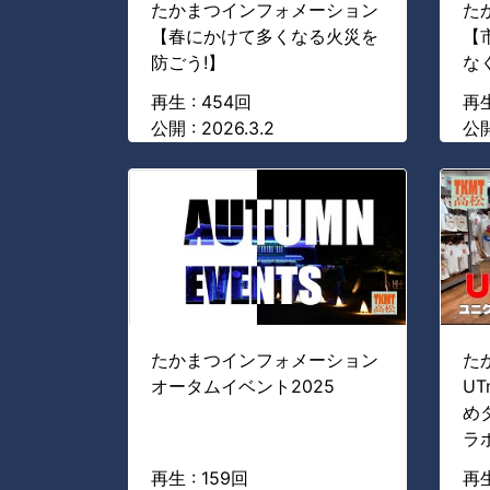
たかまつインフォメーション
た
【春にかけて多くなる火災を
【
防ごう!】
な
再生 : 454回
再生
公開 : 2026.3.2
公開
たかまつインフォメーション
た
オータムイベント2025
U
め
ラ
再生 : 159回
再生