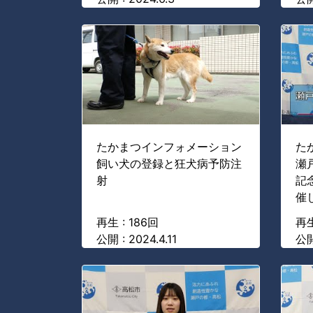
たかまつインフォメーション
た
飼い犬の登録と狂犬病予防注
瀬
射
記
催
再生 : 186回
再生
公開 : 2024.4.11
公開 