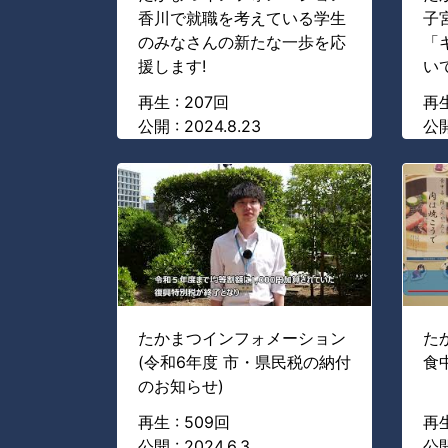
香川で就職を考えている学生
子
のみなさんの新たな一歩を応
「
援します!
い
再生 : 207回
再生
公開 : 2024.8.23
公開
たかまつインフォメーション
た
(令和6年度 市・県民税の納付
食
のお知らせ)
再生 : 509回
再生
公開 : 2024.6.3
公開