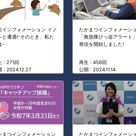
松インフォメーション イノ
たかまつインフォメーシ
シと遭遇!-そのとき、私た
「救急隊ひっ迫アラート
は-
発信を開始しました!
 : 271回
再生 : 456回
 : 2024.12.27
公開 : 2024.11.14
かまつインフォメーション
たかまつインフォメーシ