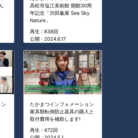
ん
高松市塩江美術館 開館30周
年記念「渋田薫展 Sea Sky
Nature」
再生 : 838回
公開 : 2024.6.17
ョン
たかまつインフォメーション
家具類転倒防止器具の購入と
取付費用を補助します!
再生 : 472回
公開 : 2024.5.1