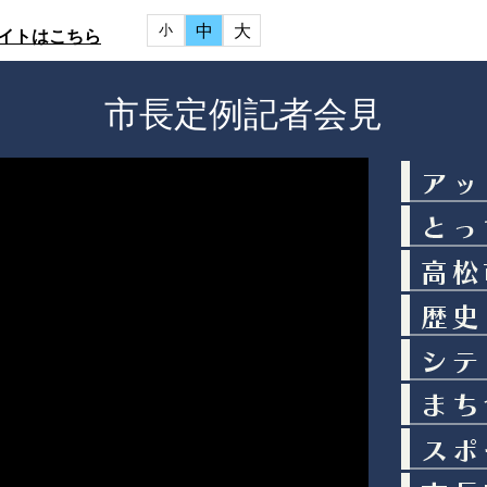
中
大
小
イトはこちら
市長定例記者会見