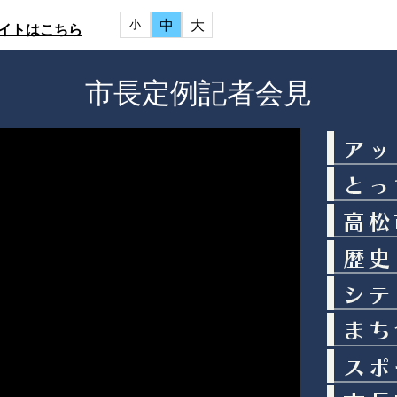
中
大
小
イトはこちら
市長定例記者会見