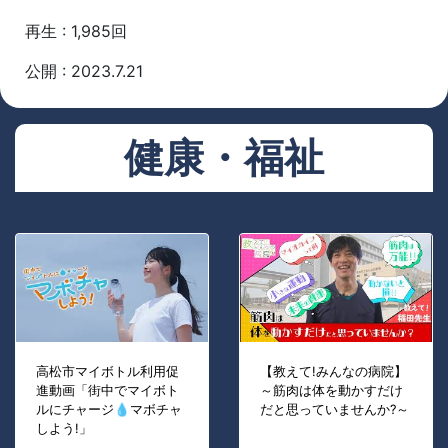
再生 : 1,985回
公開 : 2023.7.21
健康・福祉
高松市マイボトル利用促
【教えて!みんなの病院】
進動画「街中でマイボト
～筋肉は体を動かすだけ
ルにチャージ💧マボチャ
だと思っていませんか?～
しよう!」