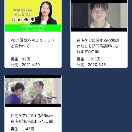
Vol.1 退院を考えましょう
在宅ケアに関するPR動画
と言われて
わたしも訪問看護師にな
れますか? 編
再生 : 82回
再生 : 1,193回
公開 : 2021.4.20
公開 : 2020.3.18
在宅ケアに関するPR動画
在宅介護が決まった日編
再生 : 1,147回