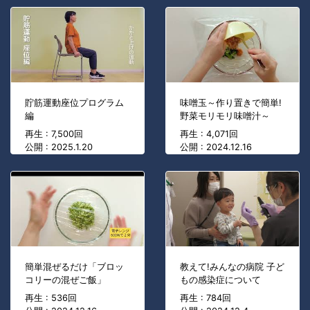
貯筋運動座位プログラム
味噌玉～作り置きで簡単!
編
野菜モリモリ味噌汁～
再生 : 7,500回
再生 : 4,071回
公開 : 2025.1.20
公開 : 2024.12.16
簡単混ぜるだけ「ブロッ
教えて!みんなの病院 子ど
コリーの混ぜご飯」
もの感染症について
再生 : 536回
再生 : 784回