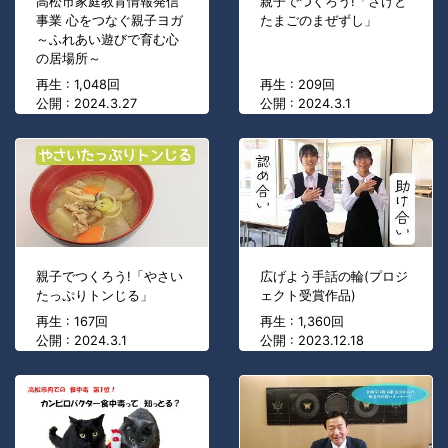
高松市家庭教育情報発信
親子でつくろう!「さけと
事業 心をつなぐ親子ヨガ
たまごのまぜずし」
～ふれあい遊びで育む心
の居場所～
再生 : 1,048回
再生 : 209回
公開 : 2024.3.27
公開 : 2024.3.1
親子でつくろう!「やさい
広げよう手話の輪(プロジ
たっぷりトンじる」
ェクト受賞作品)
再生 : 167回
再生 : 1,360回
公開 : 2024.3.1
公開 : 2023.12.18