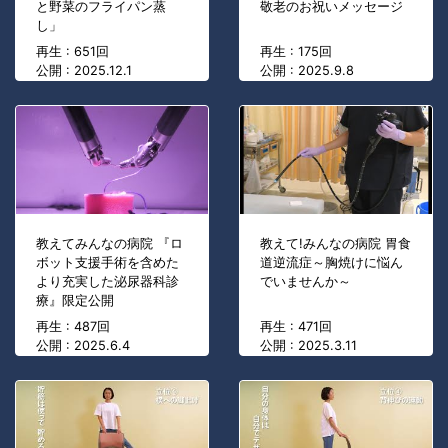
と野菜のフライパン蒸
敬老のお祝いメッセージ
し」
再生 : 651回
再生 : 175回
公開 : 2025.12.1
公開 : 2025.9.8
教えてみんなの病院 『ロ
教えて!みんなの病院 胃食
ボット支援手術を含めた
道逆流症～胸焼けに悩ん
より充実した泌尿器科診
でいませんか～
療』限定公開
再生 : 487回
再生 : 471回
公開 : 2025.6.4
公開 : 2025.3.11