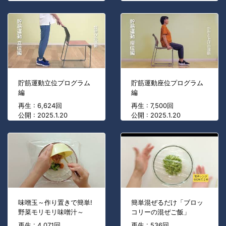
貯筋運動立位プログラム
貯筋運動座位プログラム
編
編
再生 : 6,624回
再生 : 7,500回
公開 : 2025.1.20
公開 : 2025.1.20
味噌玉～作り置きで簡単!
簡単混ぜるだけ「ブロッ
野菜モリモリ味噌汁～
コリーの混ぜご飯」
再生 : 4,071回
再生 : 536回