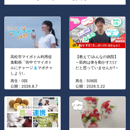
高松市マイボトル利用促
【教えて!みんなの病院】
進動画「街中でマイボト
～筋肉は体を動かすだけ
ルにチャージ💧マボチャ
だと思っていませんか?～
しよう!」
再生 : 0回
再生 : 508回
公開 : 2026.8.7
公開 : 2026.5.22