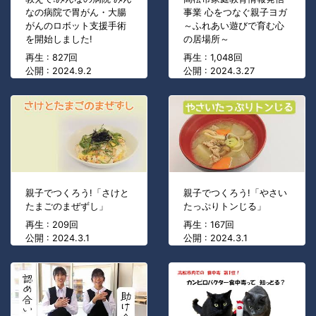
なの病院で胃がん・大腸
事業 心をつなぐ親子ヨガ
がんのロボット支援手術
～ふれあい遊びで育む心
を開始しました!
の居場所～
再生 : 827回
再生 : 1,048回
公開 : 2024.9.2
公開 : 2024.3.27
親子でつくろう!「さけと
親子でつくろう!「やさい
たまごのまぜずし」
たっぷりトンじる」
再生 : 209回
再生 : 167回
公開 : 2024.3.1
公開 : 2024.3.1