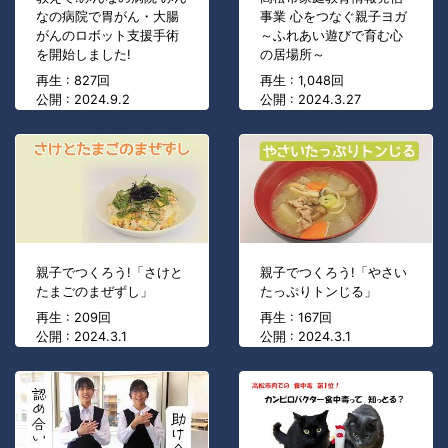
なの病院で胃がん・大腸
事業 心をつなぐ親子ヨガ
がんのロボット支援手術
～ふれあい遊びで育む心
を開始しました!
の居場所～
再生 : 827回
再生 : 1,048回
公開 : 2024.9.2
公開 : 2024.3.27
親子でつくろう!「さけと
親子でつくろう!「やさい
たまごのまぜずし」
たっぷりトンじる」
再生 : 209回
再生 : 167回
公開 : 2024.3.1
公開 : 2024.3.1