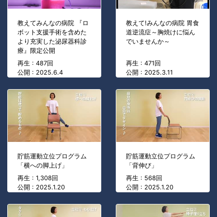
教えてみんなの病院 『ロ
教えて!みんなの病院 胃食
ボット支援手術を含めた
道逆流症～胸焼けに悩ん
より充実した泌尿器科診
でいませんか～
療』限定公開
再生 : 487回
再生 : 471回
公開 : 2025.6.4
公開 : 2025.3.11
貯筋運動立位プログラム
貯筋運動立位プログラム
「横への脚上げ」
「背伸び」
再生 : 1,308回
再生 : 568回
公開 : 2025.1.20
公開 : 2025.1.20