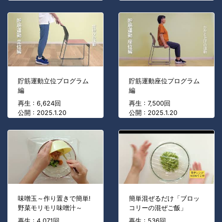
貯筋運動立位プログラム
貯筋運動座位プログラム
編
編
再生 : 6,624回
再生 : 7,500回
公開 : 2025.1.20
公開 : 2025.1.20
味噌玉～作り置きで簡単!
簡単混ぜるだけ「ブロッ
野菜モリモリ味噌汁～
コリーの混ぜご飯」
再生 : 4,071回
再生 : 536回