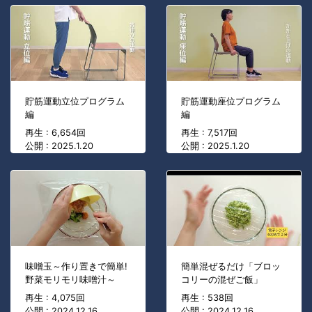
貯筋運動立位プログラム
貯筋運動座位プログラム
編
編
再生 : 6,654回
再生 : 7,517回
公開 : 2025.1.20
公開 : 2025.1.20
味噌玉～作り置きで簡単!
簡単混ぜるだけ「ブロッ
野菜モリモリ味噌汁～
コリーの混ぜご飯」
再生 : 4,075回
再生 : 538回
公開 : 2024.12.16
公開 : 2024.12.16