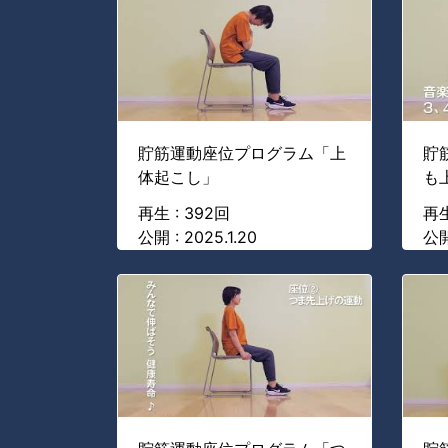
貯筋運動座位プログラム「上
貯
体起こし」
も
再生 : 392回
再生
公開 : 2025.1.20
公開