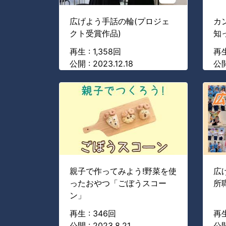
広げよう手話の輪(プロジェ
カ
クト受賞作品)
知
再生 : 1,358回
再生
公開 : 2023.12.18
公開
親子で作ってみよう!野菜を使
広
ったおやつ「ごぼうスコー
所職
ン」
再生 : 346回
再生
公開 : 2023.8.21
公開