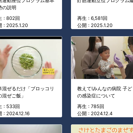
筋運動座位プログラム基本
貯筋運動立位プログラム
勢の説明
 : 802回
再生 : 6,581回
 : 2025.1.20
公開 : 2025.1.20
単混ぜるだけ「ブロッコリ
教えて!みんなの病院 子ど
の混ぜご飯」
の感染症について
 : 533回
再生 : 785回
: 2024.12.16
公開 : 2024.12.4