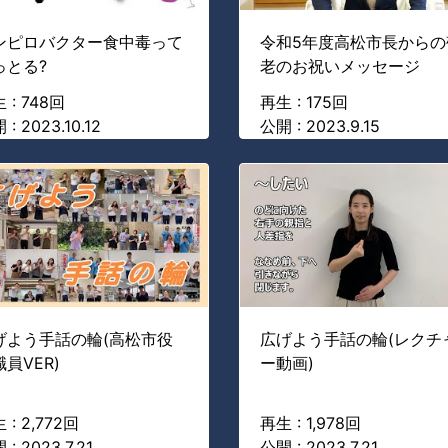
ンピロバクター食中毒って
令和5年度高松市長からの
っとる?
老のお祝いメッセージ
 : 748回
再生 : 175回
 : 2023.10.12
公開 : 2023.9.15
げよう手話の輪(高松市役
広げよう手話の輪(レクチ
員VER)
ー動画)
 : 2,772回
再生 : 1,978回
 : 2023.7.21
公開 : 2023.7.21