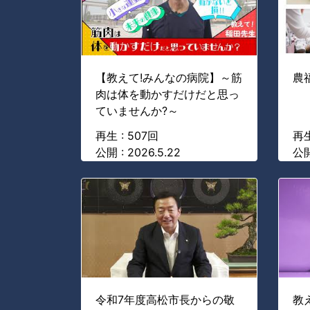
【教えて!みんなの病院】～筋
農
肉は体を動かすだけだと思っ
ていませんか?～
再生 : 507回
再生
公開 : 2026.5.22
公開
令和7年度高松市長からの敬
教