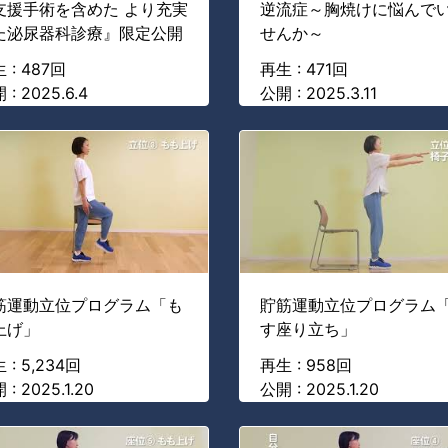
支援手術を含めた より充実
逆流症～胸焼けに悩んで
た泌尿器科診療』限定公開
せんか～
 : 487回
再生 : 471回
 : 2025.6.4
公開 : 2025.3.11
筋運動立位プログラム「も
貯筋運動立位プログラム
上げ」
す座り立ち」
 : 5,234回
再生 : 958回
 : 2025.1.20
公開 : 2025.1.20