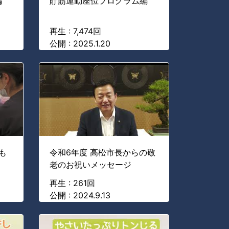
編
貯筋運動座位プログラム編
再生 : 7,474回
公開 : 2025.1.20
も
令和6年度 高松市長からの敬
老のお祝いメッセージ
再生 : 261回
公開 : 2024.9.13