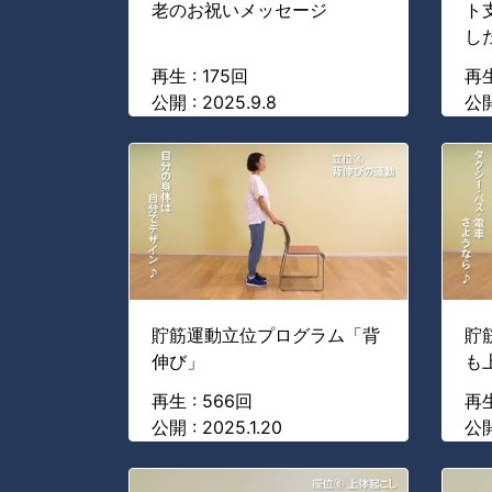
老のお祝いメッセージ
ト
し
再生 : 175回
再生
公開 : 2025.9.8
公開
貯筋運動立位プログラム「背
貯
伸び」
も
再生 : 566回
再生
公開 : 2025.1.20
公開