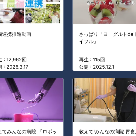
福連携推進動画
さっぱり「ヨーグルトde
イフル」
 : 12,962回
再生 : 115回
 : 2026.3.17
公開 : 2025.12.1
えてみんなの病院 『ロボッ
教えて!みんなの病院 胃食