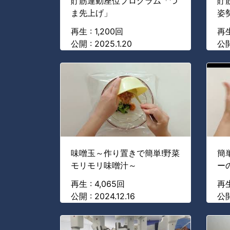
貯筋運動座位プログラム「つ
貯
ま先上げ」
姿
再生 : 1,200回
再生
公開 : 2025.1.20
公開
味噌玉～作り置きで簡単!野菜
簡
モリモリ味噌汁～
ー
再生 : 4,065回
再生
公開 : 2024.12.16
公開 