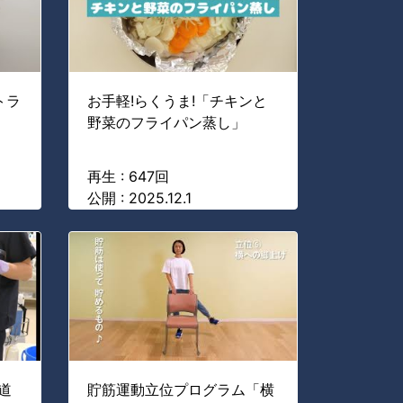
トラ
お手軽!らくうま!「チキンと
野菜のフライパン蒸し」
再生 : 647回
公開 : 2025.12.1
道
貯筋運動立位プログラム「横