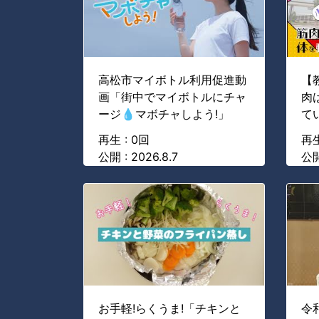
高松市マイボトル利用促進動
【
画「街中でマイボトルにチャ
肉
ージ💧マボチャしよう!」
て
再生 : 0回
再生
公開 : 2026.8.7
公開
お手軽!らくうま!「チキンと
令