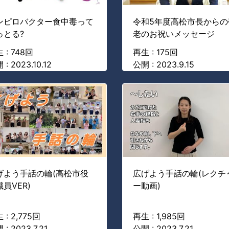
ンピロバクター食中毒って
令和5年度高松市長からの
っとる?
老のお祝いメッセージ
 : 748回
再生 : 175回
 : 2023.10.12
公開 : 2023.9.15
げよう手話の輪(高松市役
広げよう手話の輪(レクチ
員VER)
ー動画)
 : 2,775回
再生 : 1,985回
 : 2023.7.21
公開 : 2023.7.21