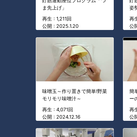
貯筋運動座位プログラム「つ
貯
ま先上げ」
姿
再生 : 1,211回
再生
公開 : 2025.1.20
公開
味噌玉～作り置きで簡単!野菜
簡
モリモリ味噌汁～
ー
再生 : 4,071回
再生
公開 : 2024.12.16
公開 