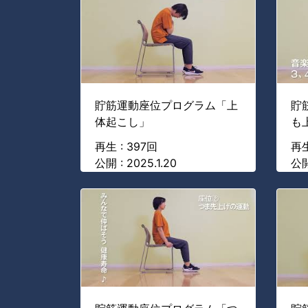
貯筋運動座位プログラム「上
貯
体起こし」
も
再生 : 397回
再生
公開 : 2025.1.20
公開