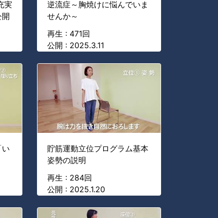
充実
逆流症～胸焼けに悩んでいま
公開
せんか～
再生 : 471回
公開 : 2025.3.11
「い
貯筋運動立位プログラム基本
姿勢の説明
再生 : 284回
公開 : 2025.1.20