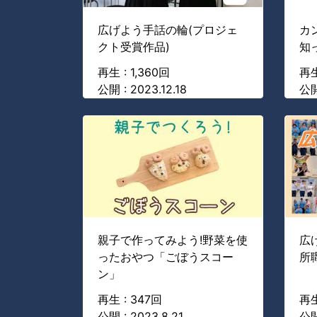
広げよう手話の輪(プロジェ
カ
クト受賞作品)
知
再生 : 1,360回
再生
公開 : 2023.12.18
公開
親子で作ってみよう!野菜を使
広
ったおやつ「ごぼうスコー
所職
ン」
再生 : 347回
再生
公開 : 2023.8.21
公開