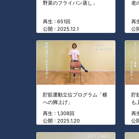
野菜のフライパン蒸し」
老
再生 : 651回
再生
公開 : 2025.12.1
公開
貯筋運動立位プログラム「横
貯
への脚上げ」
も
再生 : 1,308回
再生
公開 : 2025.1.20
公開