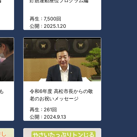
編
貯筋運動座位プログラム編
再生 : 7,500回
公開 : 2025.1.20
も
令和6年度 高松市長からの敬
老のお祝いメッセージ
再生 : 261回
公開 : 2024.9.13