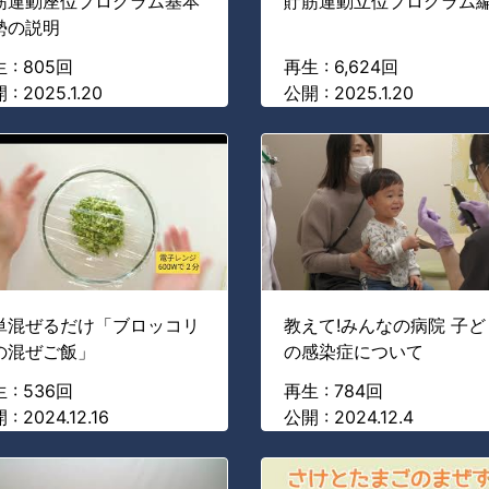
筋運動座位プログラム基本
貯筋運動立位プログラム
勢の説明
 : 805回
再生 : 6,624回
 : 2025.1.20
公開 : 2025.1.20
単混ぜるだけ「ブロッコリ
教えて!みんなの病院 子ど
の混ぜご飯」
の感染症について
 : 536回
再生 : 784回
: 2024.12.16
公開 : 2024.12.4