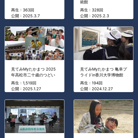
術館
再生 : 363回
再生 : 328回
公開 : 2025.3.7
公開 : 2025.2.3
見てみMyたかまつ 2025
見てみMyたかまつ 亀阜プ
年高松市二十歳のつどい
ライドin香川大学博物館
再生 : 1,519回
再生 : 194回
公開 : 2025.1.27
公開 : 2024.12.27