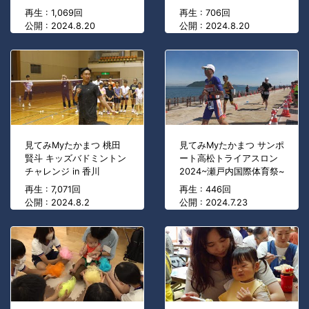
再生 : 1,069回
再生 : 706回
公開 : 2024.8.20
公開 : 2024.8.20
見てみMyたかまつ 桃田
見てみMyたかまつ サンポ
賢斗 キッズバドミントン
ート高松トライアスロン
チャレンジ in 香川
2024~瀬戸内国際体育祭~
再生 : 7,071回
再生 : 446回
公開 : 2024.8.2
公開 : 2024.7.23