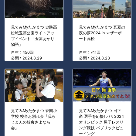
見てみMyたかまつ 史跡高
見てみMyたかまつ 真夏の
松城玉藻公園ライトアッ
夜の夢2024 in マザーポ
プイベント「玉藻あかり
ート高松
物語」
再生 : 450回
再生 : 741回
公開 : 2024.8.29
公開 : 2024.8.23
見てみMyたかまつ 香南小
見てみMyたかまつ 日下
学校 校舎お別れ会『我ら
尚 選手を応援! パリ2024
じまんの校舎さよなら
オリンピック 男子レスリ
会』
ング競技 パブリックビュ
ーイング