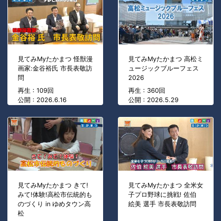
見てみMyたかまつ 怪獣漫
見てみMyたかまつ 高松ミ
画家:金谷裕氏 市長表敬訪
ュージックブルーフェス
問
2026
再生 : 109回
再生 : 360回
公開 : 2026.6.16
公開 : 2026.5.29
見てみMyたかまつ きて!
見てみMyたかまつ 全米女
みて!体験!高松市伝統的も
子プロ野球に挑戦! 佐伯
のづくり in ゆめタウン高
絵美 選手 市長表敬訪問
松