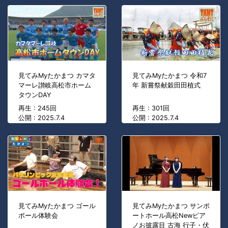
見てみMyたかまつ カマタ
見てみMyたかまつ 令和7
マーレ讃岐高松市ホーム
年 新嘗祭献穀田田植式
タウンDAY
再生 : 245回
再生 : 301回
公開 : 2025.7.4
公開 : 2025.7.4
見てみMyたかまつ ゴール
見てみMyたかまつ サンポ
ボール体験会
ートホール高松Newピア
ノお披露目 古海 行子・伏