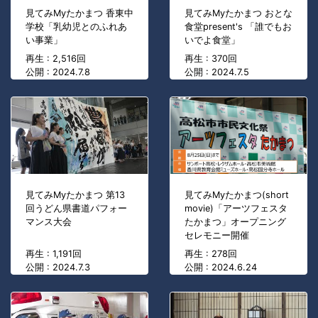
見てみMyたかまつ 香東中
見てみMyたかまつ おとな
学校「乳幼児とのふれあ
食堂present's 「誰でもお
い事業」
いでよ食堂」
再生 : 2,516回
再生 : 370回
公開 : 2024.7.8
公開 : 2024.7.5
見てみMyたかまつ(short
見てみMyたかまつ 第13
movie)「アーツフェスタ
回うどん県書道パフォー
たかまつ」オープニング
マンス大会
セレモニー開催
再生 : 1,191回
再生 : 278回
公開 : 2024.7.3
公開 : 2024.6.24