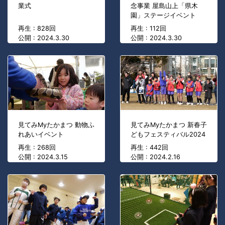
業式
念事業 屋島山上「県木
園」ステージイベント
再生 : 828回
再生 : 112回
公開 : 2024.3.30
公開 : 2024.3.30
見てみMyたかまつ 動物ふ
見てみMyたかまつ 新春子
れあいイベント
どもフェスティバル2024
再生 : 268回
再生 : 442回
公開 : 2024.3.15
公開 : 2024.2.16