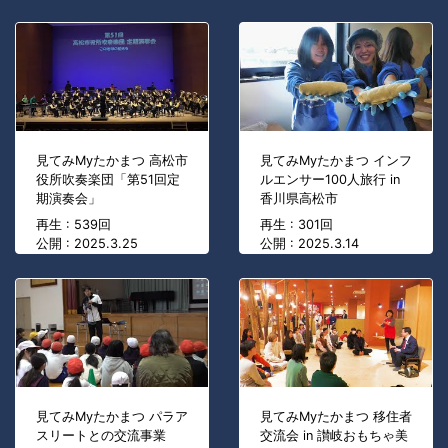
見てみMyたかまつ 高松市
見てみMyたかまつ インフ
役所吹奏楽団「第51回定
ルエンサー100人旅行 in
期演奏会」
香川県高松市
再生 : 539回
再生 : 301回
公開 : 2025.3.25
公開 : 2025.3.14
見てみMyたかまつ パラア
見てみMyたかまつ 移住者
スリートとの交流事業
交流会 in 讃岐おもちゃ美