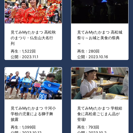
見てみMyたかまつ 高松秋
見てみMyたかまつ 高松城
のまつり・仏生山大名行
祭り～お城と美食の祭典
列
～
再生 : 1,522回
再生 : 280回
公開 : 2023.11.1
公開 : 2023.10.16
見てみMyたかまつ 十河小
見てみMyたかまつ 学校給
学校の児童による獅子舞
食に高松産ごじまん品が
披露
登場!
再生 : 1,099回
再生 : 793回
公開 : 2023.10.12
公開 : 2023.10.2