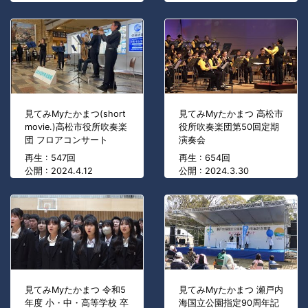
見てみMyたかまつ(short
見てみMyたかまつ 高松市
movie.)高松市役所吹奏楽
役所吹奏楽団第50回定期
団 フロアコンサート
演奏会
再生 : 547回
再生 : 654回
公開 : 2024.4.12
公開 : 2024.3.30
見てみMyたかまつ 令和5
見てみMyたかまつ 瀬戸内
年度 小・中・高等学校 卒
海国立公園指定90周年記