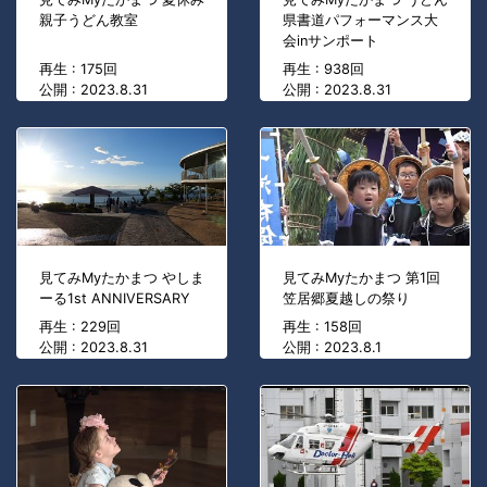
親子うどん教室
県書道パフォーマンス大
会inサンポート
再生 : 175回
再生 : 938回
公開 : 2023.8.31
公開 : 2023.8.31
見てみMyたかまつ やしま
見てみMyたかまつ 第1回
ーる1st ANNIVERSARY
笠居郷夏越しの祭り
再生 : 229回
再生 : 158回
公開 : 2023.8.31
公開 : 2023.8.1