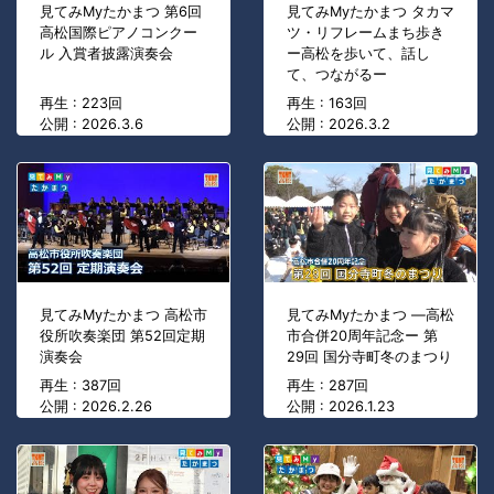
見てみMyたかまつ 第6回
見てみMyたかまつ タカマ
高松国際ピアノコンクー
ツ・リフレームまち歩き
ル 入賞者披露演奏会
ー高松を歩いて、話し
て、つながるー
再生 : 223回
再生 : 163回
公開 : 2026.3.6
公開 : 2026.3.2
見てみMyたかまつ 高松市
見てみMyたかまつ ―高松
役所吹奏楽団 第52回定期
市合併20周年記念ー 第
演奏会
29回 国分寺町冬のまつり
再生 : 387回
再生 : 287回
公開 : 2026.2.26
公開 : 2026.1.23