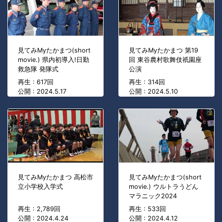
見てみMyたかまつ(short
見てみMyたかまつ 第19
movie.) 県内初導入!日勤
回 東谷農村歌舞伎祇園座
救急隊 発隊式
公演
再生 : 617回
再生 : 314回
公開 : 2024.5.17
公開 : 2024.5.10
見てみMyたかまつ 高松市
見てみMyたかまつ(short
立小学校入学式
movie.) ウルトラうどん
マラニック2024
再生 : 2,789回
再生 : 533回
公開 : 2024.4.24
公開 : 2024.4.12