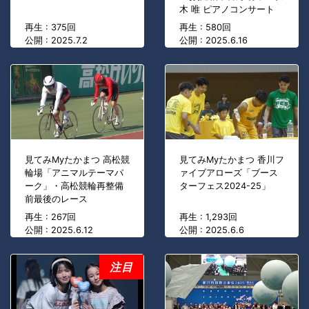
木 唯 ピアノコンサート
再生 : 375回
再生 : 580回
公開 : 2025.7.2
公開 : 2025.6.16
見てみMyたかまつ 高松競
見てみMyたかまつ 香川フ
輪場「アニマルテーマパ
ァイブアローズ「ブース
ーク」・高松競輪再整備
ターフェス2024-25」
前最後のレース
再生 : 267回
再生 : 1,293回
公開 : 2025.6.12
公開 : 2025.6.6
注目