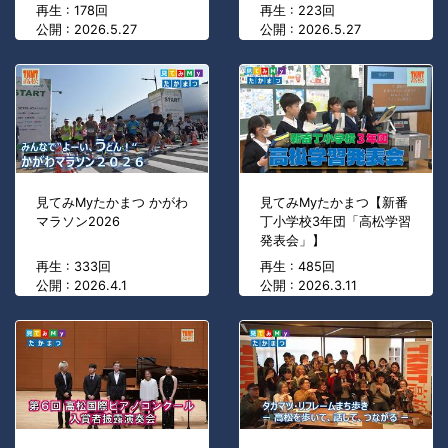
再生 : 178回
再生 : 223回
公開 : 2026.5.27
公開 : 2026.5.27
見てみMyたかまつ かがわ
見てみMyたかまつ【新番
マラソン2026
丁小学校3年団「高松学習
発表会」】
再生 : 333回
再生 : 485回
公開 : 2026.4.1
公開 : 2026.3.11