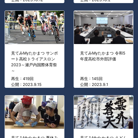
見てみMyたかまつ サンポ
見てみMyたかまつ 令和5
ート高松トライアスロン
年度高松市外部評価
2023～瀬戸内国際体育祭
～
再生 : 419回
再生 : 145回
公開 : 2023.9.15
公開 : 2023.9.1
見てみMyたかまつ 夏休み
見てみMyたかまつ うどん