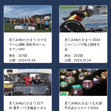
見てみMyたかまつ カマタ
見てみMyたかまつ 2024
マーレ讃岐 高松市ホーム
ジャパンパラ陸上競技大
タウンDAY
会
再生 : 207回
再生 : 202回
公開 : 2024.10.29
公開 : 2024.10.24
見てみMyたかまつ 日下
見てみMyたかまつ むれ源
尚 選手 パリ五輪金メダル
平石あかりロード2024