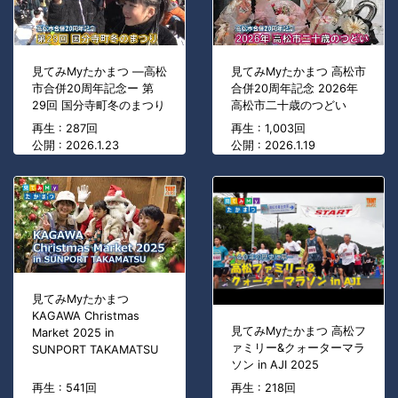
見てみMyたかまつ ―高松
見てみMyたかまつ 高松市
市合併20周年記念ー 第
合併20周年記念 2026年
29回 国分寺町冬のまつり
高松市二十歳のつどい
再生 : 287回
再生 : 1,003回
公開 : 2026.1.23
公開 : 2026.1.19
見てみMyたかまつ
KAGAWA Christmas
見てみMyたかまつ 高松フ
Market 2025 in
ァミリー&クォーターマラ
SUNPORT TAKAMATSU
ソン in AJI 2025
再生 : 541回
再生 : 218回