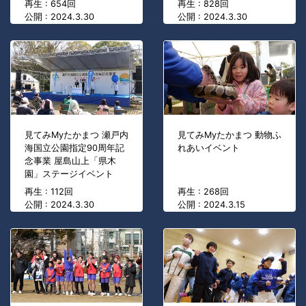
再生 : 654回
再生 : 828回
公開 : 2024.3.30
公開 : 2024.3.30
見てみMyたかまつ 瀬戸内
見てみMyたかまつ 動物ふ
海国立公園指定90周年記
れあいイベント
念事業 屋島山上「県木
園」ステージイベント
再生 : 112回
再生 : 268回
公開 : 2024.3.30
公開 : 2024.3.15