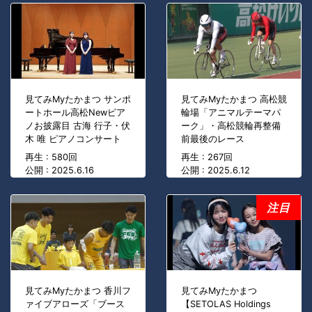
見てみMyたかまつ サンポ
見てみMyたかまつ 高松競
ートホール高松Newピア
輪場「アニマルテーマパ
ノお披露目 古海 行子・伏
ーク」・高松競輪再整備
木 唯 ピアノコンサート
前最後のレース
再生 : 580回
再生 : 267回
公開 : 2025.6.16
公開 : 2025.6.12
注目
見てみMyたかまつ 香川フ
見てみMyたかまつ
ァイブアローズ「ブース
【SETOLAS Holdings