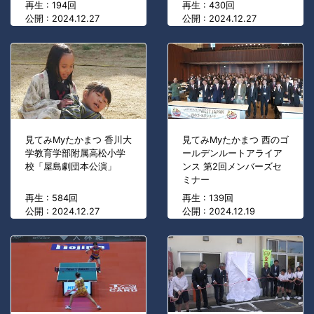
再生 : 194回
再生 : 430回
公開 : 2024.12.27
公開 : 2024.12.27
見てみMyたかまつ 香川大
見てみMyたかまつ 西のゴ
学教育学部附属高松小学
ールデンルートアライア
校「屋島劇団本公演」
ンス 第2回メンバーズセ
ミナー
再生 : 584回
再生 : 139回
公開 : 2024.12.27
公開 : 2024.12.19