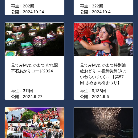
再生 : 202回
再生 : 322回
公開 : 2024.10.24
公開 : 2024.10.4
見てみMyたかまつ むれ源
見てみMyたかまつ特別編
平石あかりロード2024
総おどり ～喜舞笑舞(きま
いわらいまい)～ 【第57
回 さぬき高松まつり】
再生 : 311回
再生 : 9,138回
公開 : 2024.9.27
公開 : 2024.9.5