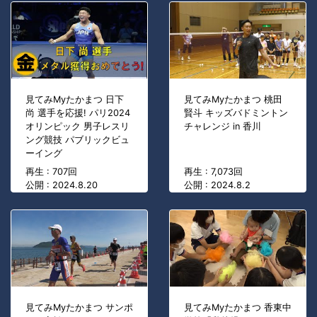
見てみMyたかまつ 日下
見てみMyたかまつ 桃田
尚 選手を応援! パリ2024
賢斗 キッズバドミントン
オリンピック 男子レスリ
チャレンジ in 香川
ング競技 パブリックビュ
ーイング
再生 : 707回
再生 : 7,073回
公開 : 2024.8.20
公開 : 2024.8.2
見てみMyたかまつ サンポ
見てみMyたかまつ 香東中