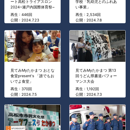
ート高松トライアスロン
学校「乳幼児とのふれあ
2024~瀬戸内国際体育祭~
い事業」
再生 : 446回
再生 : 2,534回
公開 : 2024.7.23
公開 : 2024.7.8
見てみMyたかまつ おとな
見てみMyたかまつ 第13
食堂present's 「誰でもお
回うどん県書道パフォー
いでよ食堂」
マンス大会
再生 : 370回
再生 : 1,192回
公開 : 2024.7.5
公開 : 2024.7.3