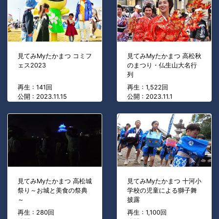
見てみMyたかまつ コミフ
見てみMyたかまつ 高松秋
ェス2023
のまつり・仏生山大名行
列
再生 : 141回
再生 : 1,522回
公開 : 2023.11.15
公開 : 2023.11.1
見てみMyたかまつ 高松城
見てみMyたかまつ 十河小
祭り～お城と美食の祭典
学校の児童による獅子舞
～
披露
再生 : 280回
再生 : 1,100回