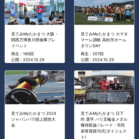
見てみMyたかまつ 大阪・
見てみMyたかまつ カマタ
関西万博香川県催事プレ
マーレ讃岐 高松市ホーム
イベント
タウンDAY
再生 : 166回
再生 : 207回
公開 : 2024.10.29
公開 : 2024.10.29
見てみMyたかまつ 2024
見てみMyたかまつ 日下
ジャパンパラ陸上競技大
尚 選手 パリ五輪金メダル
会
獲得凱旋パレード・市民
栄誉賞授与式(ダイジェス
ト)