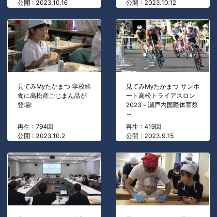
公開 : 2023.10.16
公開 : 2023.10.12
見てみMyたかまつ 学校給
見てみMyたかまつ サンポ
食に高松産ごじまん品が
ート高松トライアスロン
登場!
2023～瀬戸内国際体育祭
～
再生 : 794回
再生 : 419回
公開 : 2023.10.2
公開 : 2023.9.15