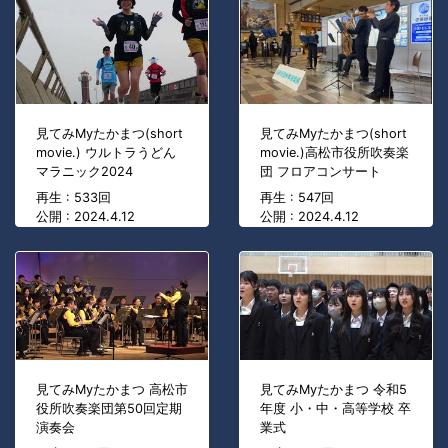
見てみMyたかまつ(short
見てみMyたかまつ(short
movie.) ウルトラうどん
movie.)高松市役所吹奏楽
マラニック2024
団 フロアコンサート
再生 : 533回
再生 : 547回
公開 : 2024.4.12
公開 : 2024.4.12
見てみMyたかまつ 高松市
見てみMyたかまつ 令和5
役所吹奏楽団第50回定期
年度 小・中・高等学校 卒
演奏会
業式