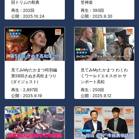
回トリムの祭典
笠神楽
再生 : 202回
再生 : 393回
公開 : 2025.10.24
公開 : 2025.9.30
見てみMyたかまつ特別編
見てみMyたかまつ わくわ
第58回さぬき高松まつり
くワールドエキスポ in サ
(ダイジェスト)
ンポート高松
再生 : 2,897回
再生 : 250回
公開 : 2025.9.19
公開 : 2025.9.12