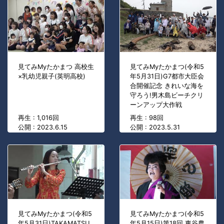
見てみMyたかまつ 高校生
見てみMyたかまつ(令和5
×乳幼児親子(英明高校)
年5月31日)G7都市大臣会
合開催記念 きれいな海を
守ろう!男木島ビーチクリ
ーンアップ大作戦
再生 : 1,016回
再生 : 98回
公開 : 2023.6.15
公開 : 2023.5.31
見てみMyたかまつ(令和5
見てみMyたかまつ(令和5
年5月31日)TAKAMATSU
年5月15日)第18回 東谷農