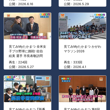
公開 : 2026.6.16
公開 : 2026.5.29
見てみMyたかまつ 全米女
見てみMyたかまつ かがわ
子プロ野球に挑戦! 佐伯
マラソン2026
絵美 選手 市長表敬訪問
再生 : 224回
再生 : 333回
公開 : 2026.5.27
公開 : 2026.4.1
見てみMyたかまつ【新番
見てみMyたかまつ 第6回