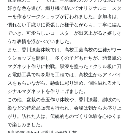
好きな色を選び、織り機で紡いでオリジナルコースタ
ーを作るワークショップが行われました。参加者は、
慣れない手織りに緊張した様子ながらも、丁寧に編ん
でいき、可愛らしいコースターが出来上がると嬉しそ
うな表情を浮かべていました。
また、香川漆芸体験では、高校工芸高校の生徒がワー
クショップを開催し、多くの子どもたちが、蒟醤風の
マグネット作りに挑戦。黒漆を塗ったアクリル板に刀
と電動工具で柄を彫る工程では、高校生からアドバイ
スをもらいながら、懸命に彫り進め、個性溢れるオリ
ジナルマグネットを作り上げました。
この他、盆栽の苔玉作り体験や、香川漆器、讃岐のり
染などの特産品販売も行われ、会場は朝から大盛り上
がり。訪れた人は、伝統的ものづくり体験を心ゆくま
で楽しみました。
#高松市 #tkmt #香川 #伝統工芸