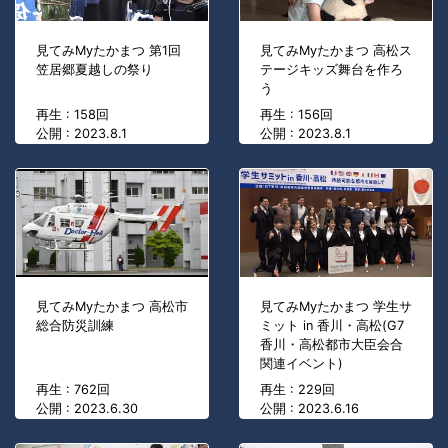
見てみMyたかまつ 第1回
見てみMyたかまつ 高松ス
笠居郷夏越しの祭り
テージキッズ舞台を作ろ
う
再生 : 158回
再生 : 156回
公開 : 2023.8.1
公開 : 2023.8.1
見てみMyたかまつ 高松市
見てみMyたかまつ 学生サ
総合防災訓練
ミット in 香川・高松(G7
香川・高松都市大臣会合
関連イベント)
再生 : 762回
再生 : 229回
公開 : 2023.6.30
公開 : 2023.6.16