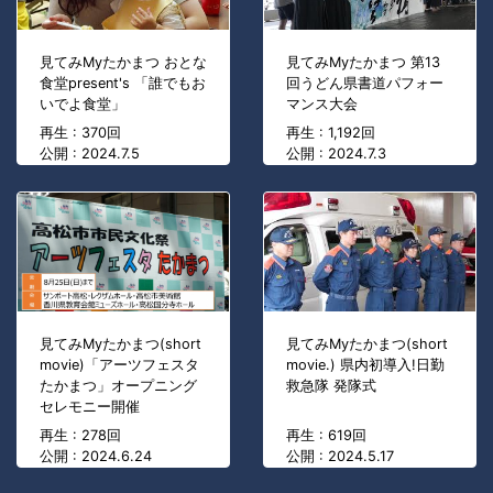
見てみMyたかまつ おとな
見てみMyたかまつ 第13
食堂present's 「誰でもお
回うどん県書道パフォー
いでよ食堂」
マンス大会
再生 : 370回
再生 : 1,192回
公開 : 2024.7.5
公開 : 2024.7.3
見てみMyたかまつ(short
見てみMyたかまつ(short
movie)「アーツフェスタ
movie.) 県内初導入!日勤
たかまつ」オープニング
救急隊 発隊式
セレモニー開催
再生 : 278回
再生 : 619回
公開 : 2024.6.24
公開 : 2024.5.17