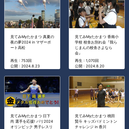
見てみMyたかまつ 真夏の
見てみMyたかまつ 香南小
夜の夢2024 in マザーポ
学校 校舎お別れ会『我ら
ート高松
じまんの校舎さよなら
会』
再生 : 753回
再生 : 1,070回
公開 : 2024.8.23
公開 : 2024.8.20
見てみMyたかまつ 日下
見てみMyたかまつ 桃田
尚 選手を応援! パリ2024
賢斗 キッズバドミントン
オリンピック 男子レスリ
チャレンジ in 香川