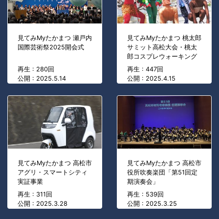
見てみMyたかまつ 瀬戸内
見てみMyたかまつ 桃太郎
国際芸術祭2025開会式
サミット高松大会・桃太
郎コスプレウォーキング
再生 : 280回
再生 : 447回
公開 : 2025.5.14
公開 : 2025.4.15
見てみMyたかまつ 高松市
見てみMyたかまつ 高松市
アグリ・スマートシティ
役所吹奏楽団「第51回定
実証事業
期演奏会」
再生 : 311回
再生 : 539回
公開 : 2025.3.28
公開 : 2025.3.25