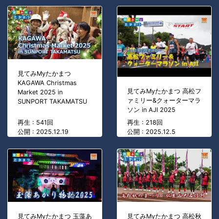
見てみMyたかまつ
KAGAWA Christmas
見てみMyたかまつ 高松フ
Market 2025 in
ァミリー&クォーターマラ
SUNPORT TAKAMATSU
ソン in AJI 2025
再生 : 541回
再生 : 218回
公開 : 2025.12.19
公開 : 2025.12.5
見てみMyたかまつ 玉藻あ
見てみMyたかまつ 高松秋