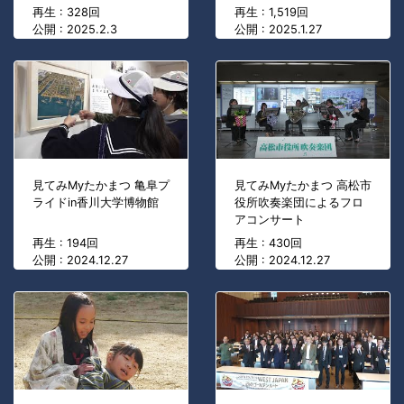
再生 : 328回
再生 : 1,519回
公開 : 2025.2.3
公開 : 2025.1.27
見てみMyたかまつ 亀阜プ
見てみMyたかまつ 高松市
ライドin香川大学博物館
役所吹奏楽団によるフロ
アコンサート
再生 : 194回
再生 : 430回
公開 : 2024.12.27
公開 : 2024.12.27