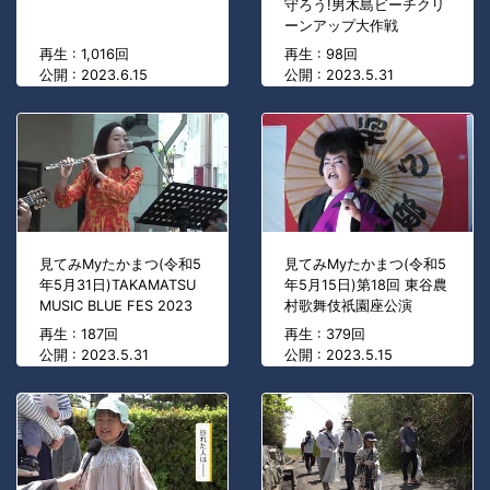
守ろう!男木島ビーチクリ
ーンアップ大作戦
再生 : 1,016回
再生 : 98回
公開 : 2023.6.15
公開 : 2023.5.31
見てみMyたかまつ(令和5
見てみMyたかまつ(令和5
年5月31日)TAKAMATSU
年5月15日)第18回 東谷農
MUSIC BLUE FES 2023
村歌舞伎祇園座公演
再生 : 187回
再生 : 379回
公開 : 2023.5.31
公開 : 2023.5.15