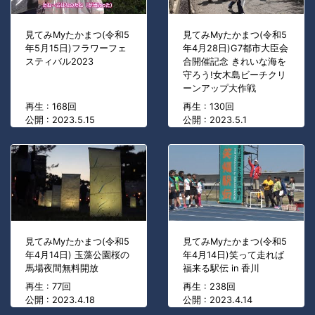
見てみMyたかまつ(令和5
見てみMyたかまつ(令和5
年5月15日)フラワーフェ
年4月28日)G7都市大臣会
スティバル2023
合開催記念 きれいな海を
守ろう!女木島ビーチクリ
ーンアップ大作戦
再生 : 168回
再生 : 130回
公開 : 2023.5.15
公開 : 2023.5.1
見てみMyたかまつ(令和5
見てみMyたかまつ(令和5
年4月14日) 玉藻公園桜の
年4月14日)笑って走れば
馬場夜間無料開放
福来る駅伝 in 香川
再生 : 77回
再生 : 238回
公開 : 2023.4.18
公開 : 2023.4.14