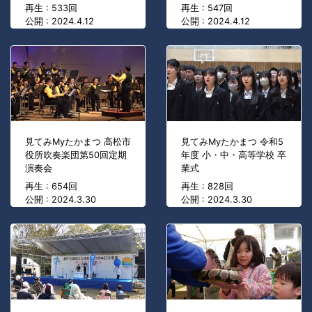
再生 : 533回
再生 : 547回
公開 : 2024.4.12
公開 : 2024.4.12
見てみMyたかまつ 高松市
見てみMyたかまつ 令和5
役所吹奏楽団第50回定期
年度 小・中・高等学校 卒
演奏会
業式
再生 : 654回
再生 : 828回
公開 : 2024.3.30
公開 : 2024.3.30