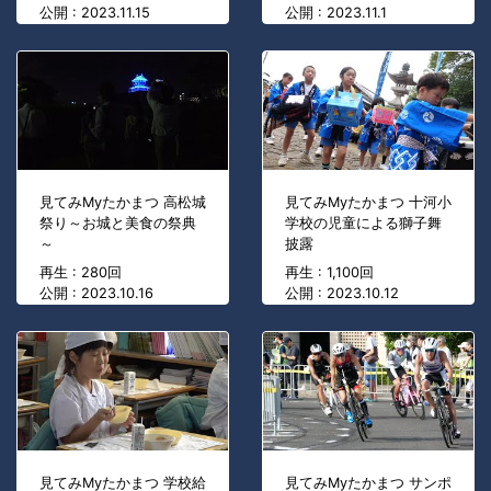
公開 : 2023.11.15
公開 : 2023.11.1
見てみMyたかまつ 高松城
見てみMyたかまつ 十河小
祭り～お城と美食の祭典
学校の児童による獅子舞
～
披露
再生 : 280回
再生 : 1,100回
公開 : 2023.10.16
公開 : 2023.10.12
見てみMyたかまつ 学校給
見てみMyたかまつ サンポ