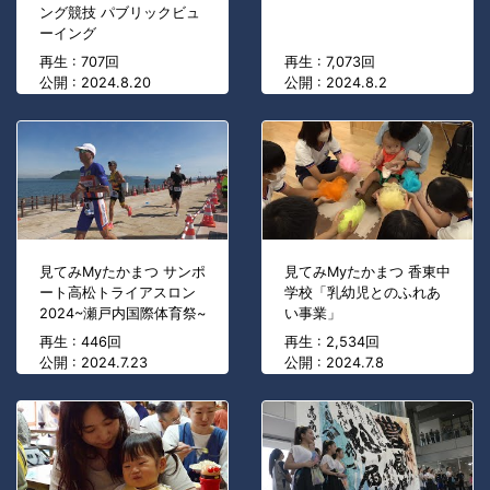
ング競技 パブリックビュ
ーイング
再生 : 707回
再生 : 7,073回
公開 : 2024.8.20
公開 : 2024.8.2
見てみMyたかまつ サンポ
見てみMyたかまつ 香東中
ート高松トライアスロン
学校「乳幼児とのふれあ
2024~瀬戸内国際体育祭~
い事業」
再生 : 446回
再生 : 2,534回
公開 : 2024.7.23
公開 : 2024.7.8