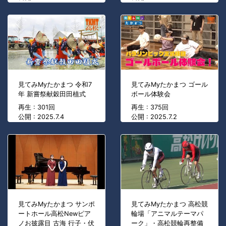
見てみMyたかまつ 令和7
見てみMyたかまつ ゴール
年 新嘗祭献穀田田植式
ボール体験会
再生 : 301回
再生 : 375回
公開 : 2025.7.4
公開 : 2025.7.2
見てみMyたかまつ サンポ
見てみMyたかまつ 高松競
ートホール高松Newピア
輪場「アニマルテーマパ
ノお披露目 古海 行子・伏
ーク」・高松競輪再整備