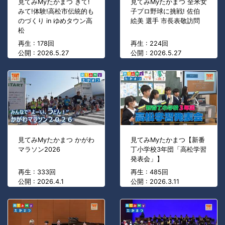
見てみMyたかまつ きて!
見てみMyたかまつ 全米女
みて!体験!高松市伝統的も
子プロ野球に挑戦! 佐伯
のづくり in ゆめタウン高
絵美 選手 市長表敬訪問
松
再生 : 178回
再生 : 224回
公開 : 2026.5.27
公開 : 2026.5.27
見てみMyたかまつ かがわ
見てみMyたかまつ【新番
マラソン2026
丁小学校3年団「高松学習
発表会」】
再生 : 333回
再生 : 485回
公開 : 2026.4.1
公開 : 2026.3.11