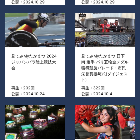
公開 : 2024.10.29
公開 : 2024.10.29
見てみMyたかまつ 2024
見てみMyたかまつ 日下
ジャパンパラ陸上競技大
尚 選手 パリ五輪金メダル
会
獲得凱旋パレード・市民
栄誉賞授与式(ダイジェス
ト)
再生 : 202回
再生 : 322回
公開 : 2024.10.24
公開 : 2024.10.4