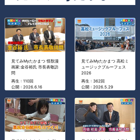
見てみMyたかまつ 怪獣漫
見てみMyたかまつ 高松ミ
画家:金谷裕氏 市長表敬訪
ュージックブルーフェス
問
2026
再生 : 110回
再生 : 362回
公開 : 2026.6.16
公開 : 2026.5.29