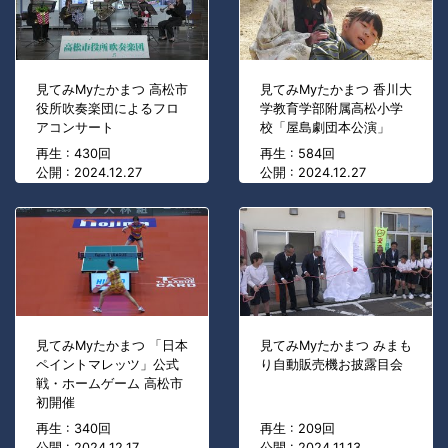
見てみMyたかまつ 高松市
見てみMyたかまつ 香川大
役所吹奏楽団によるフロ
学教育学部附属高松小学
アコンサート
校「屋島劇団本公演」
再生 : 430回
再生 : 584回
公開 : 2024.12.27
公開 : 2024.12.27
見てみMyたかまつ 「日本
見てみMyたかまつ みまも
ペイントマレッツ」公式
り自動販売機お披露目会
戦・ホームゲーム 高松市
初開催
再生 : 340回
再生 : 209回
公開 : 2024.12.17
公開 : 2024.11.13