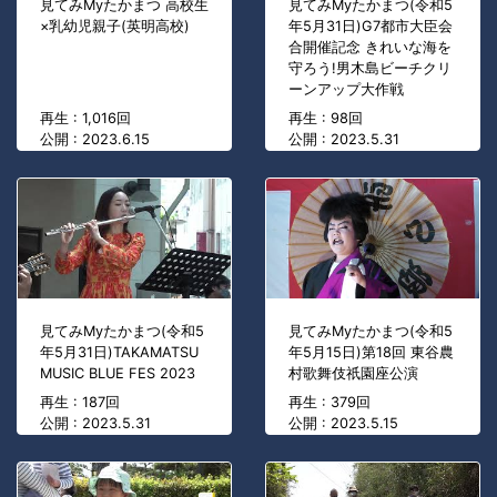
見てみMyたかまつ 高校生
見てみMyたかまつ(令和5
×乳幼児親子(英明高校)
年5月31日)G7都市大臣会
合開催記念 きれいな海を
守ろう!男木島ビーチクリ
ーンアップ大作戦
再生 : 1,016回
再生 : 98回
公開 : 2023.6.15
公開 : 2023.5.31
見てみMyたかまつ(令和5
見てみMyたかまつ(令和5
年5月31日)TAKAMATSU
年5月15日)第18回 東谷農
MUSIC BLUE FES 2023
村歌舞伎祇園座公演
再生 : 187回
再生 : 379回
公開 : 2023.5.31
公開 : 2023.5.15