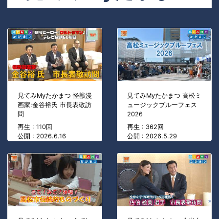
見てみMyたかまつ 怪獣漫
見てみMyたかまつ 高松ミ
画家:金谷裕氏 市長表敬訪
ュージックブルーフェス
問
2026
再生 : 110回
再生 : 362回
公開 : 2026.6.16
公開 : 2026.5.29