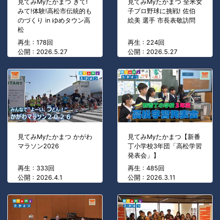
見てみMyたかまつ きて!
見てみMyたかまつ 全米女
みて!体験!高松市伝統的も
子プロ野球に挑戦! 佐伯
のづくり in ゆめタウン高
絵美 選手 市長表敬訪問
松
再生 : 178回
再生 : 224回
公開 : 2026.5.27
公開 : 2026.5.27
見てみMyたかまつ かがわ
見てみMyたかまつ【新番
マラソン2026
丁小学校3年団「高松学習
発表会」】
再生 : 333回
再生 : 485回
公開 : 2026.4.1
公開 : 2026.3.11