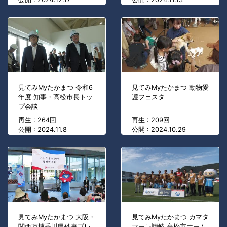
見てみMyたかまつ 令和6
見てみMyたかまつ 動物愛
年度 知事・高松市長トッ
護フェスタ
プ会談
再生 : 264回
再生 : 209回
公開 : 2024.11.8
公開 : 2024.10.29
見てみMyたかまつ 大阪・
見てみMyたかまつ カマタ
関西万博香川県催事プレ
マーレ讃岐 高松市ホーム