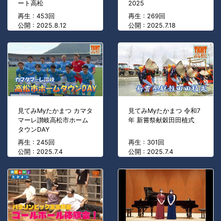
ート高松
2025
再生 : 453回
再生 : 269回
公開 : 2025.8.12
公開 : 2025.7.18
見てみMyたかまつ カマタ
見てみMyたかまつ 令和7
マーレ讃岐高松市ホーム
年 新嘗祭献穀田田植式
タウンDAY
再生 : 245回
再生 : 301回
公開 : 2025.7.4
公開 : 2025.7.4