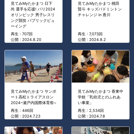
見てみMyたかまつ 日下
見てみMyたかまつ 桃田
尚 選手を応援! パリ2024
賢斗 キッズバドミントン
オリンピック 男子レスリ
チャレンジ in 香川
ング競技 パブリックビュ
ーイング
再生 : 707回
再生 : 7,073回
公開 : 2024.8.20
公開 : 2024.8.2
見てみMyたかまつ サンポ
見てみMyたかまつ 香東中
ート高松トライアスロン
学校「乳幼児とのふれあ
2024~瀬戸内国際体育祭~
い事業」
再生 : 446回
再生 : 2,534回
公開 : 2024.7.23
公開 : 2024.7.8