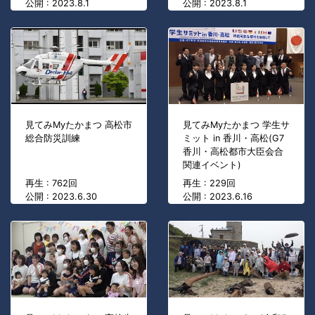
公開 : 2023.8.1
公開 : 2023.8.1
見てみMyたかまつ 高松市
見てみMyたかまつ 学生サ
総合防災訓練
ミット in 香川・高松(G7
香川・高松都市大臣会合
関連イベント)
再生 : 762回
再生 : 229回
公開 : 2023.6.30
公開 : 2023.6.16