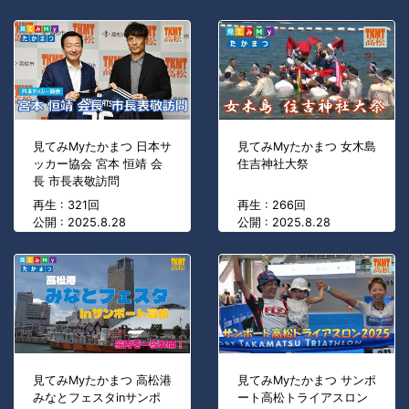
見てみMyたかまつ 日本サ
見てみMyたかまつ 女木島
ッカー協会 宮本 恒靖 会
住吉神社大祭
長 市長表敬訪問
再生 : 321回
再生 : 266回
公開 : 2025.8.28
公開 : 2025.8.28
見てみMyたかまつ 高松港
見てみMyたかまつ サンポ
みなとフェスタinサンポ
ート高松トライアスロン