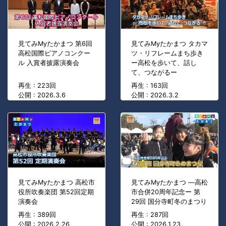
見てみMyたかまつ 第6回
見てみMyたかまつ タカマ
高松国際ピアノコンクー
ツ・リフレームまち歩き
ル 入賞者披露演奏会
ー高松を歩いて、話し
て、つながるー
再生 : 223回
再生 : 163回
公開 : 2026.3.6
公開 : 2026.3.2
見てみMyたかまつ 高松市
見てみMyたかまつ ―高松
役所吹奏楽団 第52回定期
市合併20周年記念ー 第
演奏会
29回 国分寺町冬のまつり
再生 : 389回
再生 : 287回
公開 : 2026.2.26
公開 : 2026.1.23