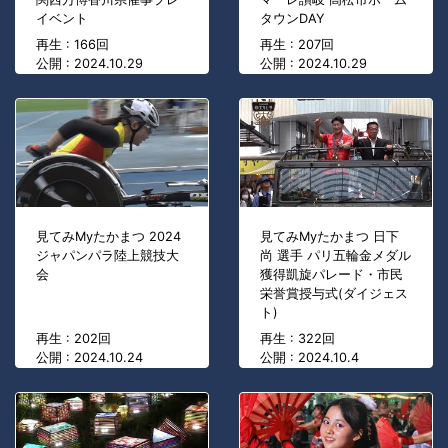
イベント
タウンDAY
再生 : 166回
再生 : 207回
公開 : 2024.10.29
公開 : 2024.10.29
見てみMyたかまつ 2024
見てみMyたかまつ 日下
ジャパンパラ陸上競技大
尚 選手 パリ五輪金メダル
会
獲得凱旋パレード・市民
栄誉賞授与式(ダイジェス
ト)
再生 : 202回
再生 : 322回
公開 : 2024.10.24
公開 : 2024.10.4