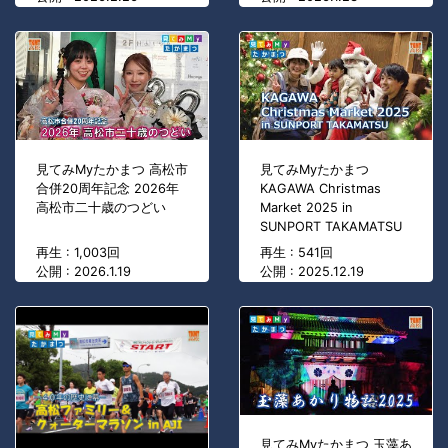
見てみMyたかまつ 高松市
見てみMyたかまつ
合併20周年記念 2026年
KAGAWA Christmas
高松市二十歳のつどい
Market 2025 in
SUNPORT TAKAMATSU
再生 : 1,003回
再生 : 541回
公開 : 2026.1.19
公開 : 2025.12.19
見てみMyたかまつ 玉藻あ