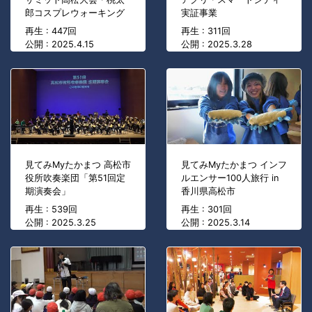
郎コスプレウォーキング
実証事業
再生 : 447回
再生 : 311回
公開 : 2025.4.15
公開 : 2025.3.28
見てみMyたかまつ 高松市
見てみMyたかまつ インフ
役所吹奏楽団「第51回定
ルエンサー100人旅行 in
期演奏会」
香川県高松市
再生 : 539回
再生 : 301回
公開 : 2025.3.25
公開 : 2025.3.14