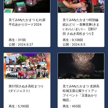
見てみMyたかまつ むれ源
見てみMyたかまつ特別編
平石あかりロード2024
総おどり ～喜舞笑舞(きま
いわらいまい)～ 【第57
回 さぬき高松まつり】
再生 : 311回
再生 : 9,138回
公開 : 2024.9.27
公開 : 2024.9.5
第57回さぬき高松まつり
見てみMyたかまつ 史跡高
(ダイジェスト)
松城玉藻公園ライトアッ
プイベント「玉藻あかり
物語」
再生 : 5,190回
再生 : 450回