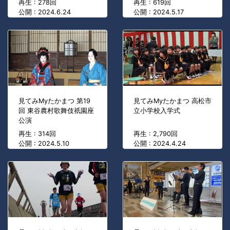
再生 : 278回
再生 : 619回
公開 : 2024.6.24
公開 : 2024.5.17
見てみMyたかまつ 第19
見てみMyたかまつ 高松市
回 東谷農村歌舞伎祇園座
立小学校入学式
公演
再生 : 314回
再生 : 2,790回
公開 : 2024.5.10
公開 : 2024.4.24