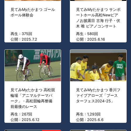
見てみMyたかまつ ゴール
見てみMyたかまつ サンポ
ボール体験会
ートホール高松Newピア
ノお披露目 古海 行子・伏
木 唯 ピアノコンサート
再生 : 375回
再生 : 580回
公開 : 2025.7.2
公開 : 2025.6.16
見てみMyたかまつ 高松競
見てみMyたかまつ 香川フ
輪場「アニマルテーマパ
ァイブアローズ「ブース
ーク」・高松競輪再整備
ターフェス2024-25」
前最後のレース
再生 : 267回
再生 : 1,293回
公開 : 2025.6.12
公開 : 2025.6.6