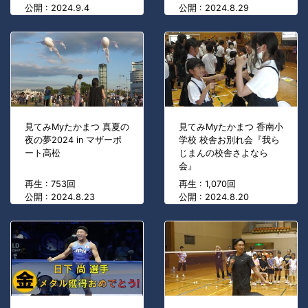
公開 : 2024.9.4
公開 : 2024.8.29
見てみMyたかまつ 真夏の
見てみMyたかまつ 香南小
夜の夢2024 in マザーポ
学校 校舎お別れ会『我ら
ート高松
じまんの校舎さよなら
会』
再生 : 753回
再生 : 1,070回
公開 : 2024.8.23
公開 : 2024.8.20