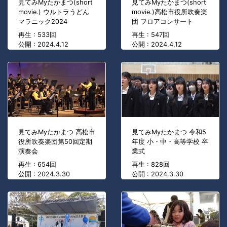
見てみMyたかまつ(short
見てみMyたかまつ(short
movie.) ウルトラうどん
movie.)高松市役所吹奏楽
マラニック2024
団 フロアコンサート
再生 : 533回
再生 : 547回
公開 : 2024.4.12
公開 : 2024.4.12
見てみMyたかまつ 高松市
見てみMyたかまつ 令和5
役所吹奏楽団第50回定期
年度 小・中・高等学校 卒
演奏会
業式
再生 : 654回
再生 : 828回
公開 : 2024.3.30
公開 : 2024.3.30