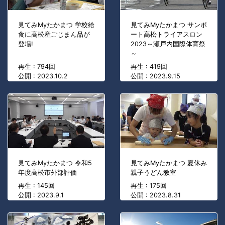
見てみMyたかまつ 学校給
見てみMyたかまつ サンポ
食に高松産ごじまん品が
ート高松トライアスロン
登場!
2023～瀬戸内国際体育祭
～
再生 : 794回
再生 : 419回
公開 : 2023.10.2
公開 : 2023.9.15
見てみMyたかまつ 令和5
見てみMyたかまつ 夏休み
年度高松市外部評価
親子うどん教室
再生 : 145回
再生 : 175回
公開 : 2023.9.1
公開 : 2023.8.31