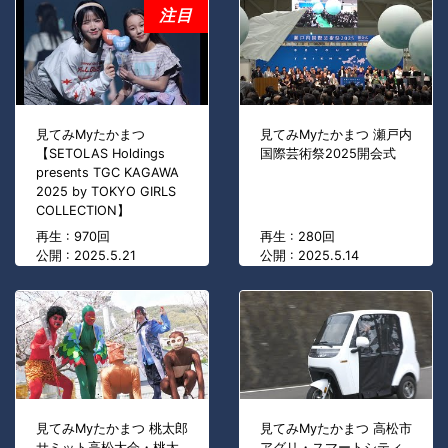
注目
見てみMyたかまつ
見てみMyたかまつ 瀬戸内
【SETOLAS Holdings
国際芸術祭2025開会式
presents TGC KAGAWA
2025 by TOKYO GIRLS
COLLECTION】
再生 : 970回
再生 : 280回
公開 : 2025.5.21
公開 : 2025.5.14
見てみMyたかまつ 桃太郎
見てみMyたかまつ 高松市
サミット高松大会・桃太
アグリ・スマートシティ