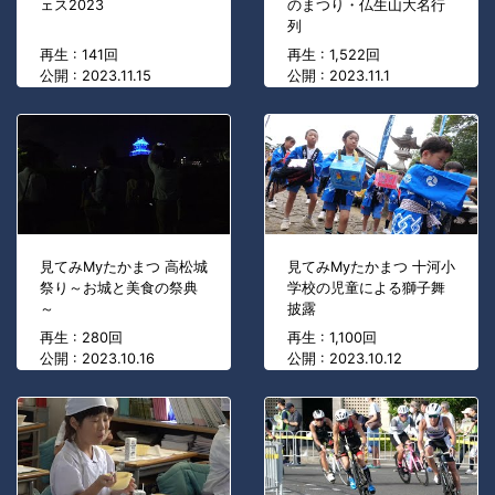
ェス2023
のまつり・仏生山大名行
列
再生 : 141回
再生 : 1,522回
公開 : 2023.11.15
公開 : 2023.11.1
見てみMyたかまつ 高松城
見てみMyたかまつ 十河小
祭り～お城と美食の祭典
学校の児童による獅子舞
～
披露
再生 : 280回
再生 : 1,100回
公開 : 2023.10.16
公開 : 2023.10.12