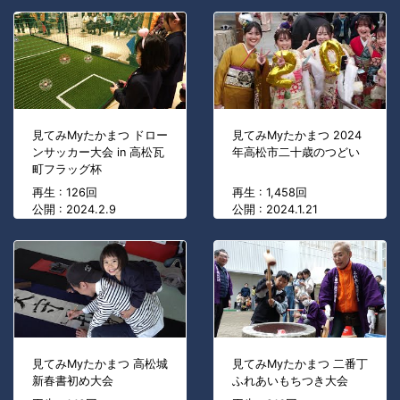
見てみMyたかまつ ドロー
見てみMyたかまつ 2024
ンサッカー大会 in 高松瓦
年高松市二十歳のつどい
町フラッグ杯
再生 : 126回
再生 : 1,458回
公開 : 2024.2.9
公開 : 2024.1.21
見てみMyたかまつ 高松城
見てみMyたかまつ 二番丁
新春書初め大会
ふれあいもちつき大会