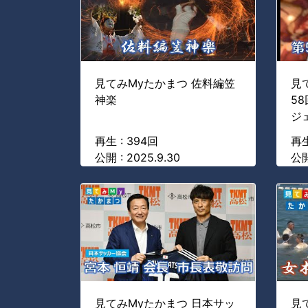
見てみMyたかまつ 佐料編笠
見
神楽
5
ジ
再生 : 394回
再生
公開 : 2025.9.30
公開
見てみMyたかまつ 日本サッ
見