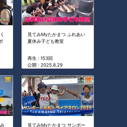
わく
見てみMyたかまつ ふれあい
ポ
夏休み子ども教室
再生 : 153回
公開 : 2025.8.29
港み
見てみMyたかまつ サンポー