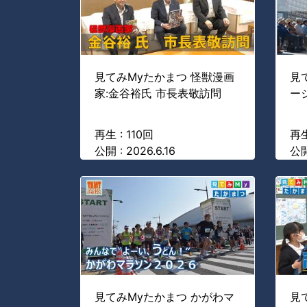
見てみMyたかまつ 怪獣漫画
見
家:金谷裕氏 市長表敬訪問
ー
再生 : 110回
再生
公開 : 2026.6.16
公開
見てみMyたかまつ かがわマ
見