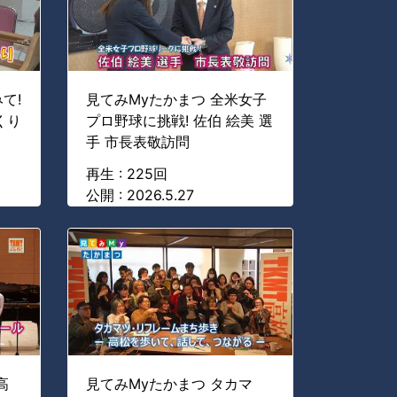
て!
見てみMyたかまつ 全米女子
くり
プロ野球に挑戦! 佐伯 絵美 選
手 市長表敬訪問
再生 : 225回
公開 : 2026.5.27
高
見てみMyたかまつ タカマ