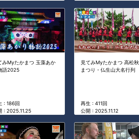
てみMyたかまつ 玉藻あか
見てみMyたかまつ 高松
物語2025
まつり・仏生山大名行列
 : 186回
再生 : 411回
 : 2025.11.25
公開 : 2025.11.12