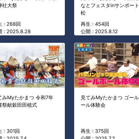
神社大祭
なとフェスタinサンポー
松
 : 268回
再生 : 454回
 : 2025.8.28
公開 : 2025.8.12
てみMyたかまつ 令和7年
見てみMyたかまつ ゴー
嘗祭献穀田田植式
ール体験会
 : 301回
再生 : 375回
 : 2025.7.4
公開 : 2025.7.2