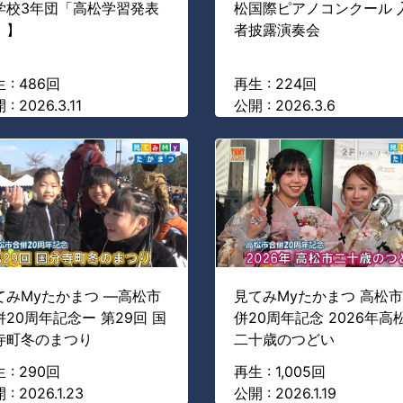
学校3年団「高松学習発表
松国際ピアノコンクール 
」】
者披露演奏会
 : 486回
再生 : 224回
: 2026.3.11
公開 : 2026.3.6
てみMyたかまつ ―高松市
見てみMyたかまつ 高松
併20周年記念ー 第29回 国
併20周年記念 2026年高
寺町冬のまつり
二十歳のつどい
 : 290回
再生 : 1,005回
 : 2026.1.23
公開 : 2026.1.19