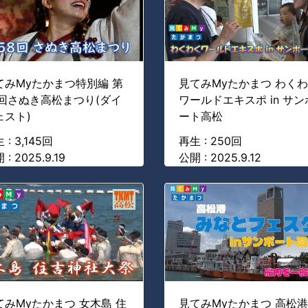
てみMyたかまつ特別編 第
見てみMyたかまつ わく
8回さぬき高松まつり(ダイ
ワールドエキスポ in サン
ェスト)
ート高松
 : 3,145回
再生 : 250回
 : 2025.9.19
公開 : 2025.9.12
てみMyたかまつ 女木島 住
見てみMyたかまつ 高松