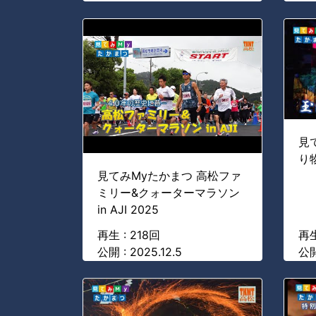
見
り
見てみMyたかまつ 高松ファ
ミリー&クォーターマラソン
in AJI 2025
再生 : 218回
再生
公開 : 2025.12.5
公開