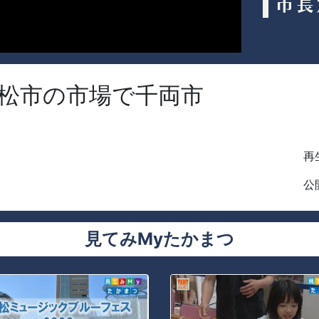
高松市の市場で千両市
再生
公開
見てみMyたかまつ