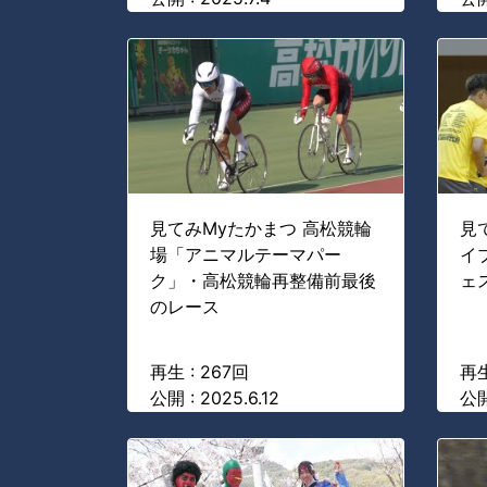
見てみMyたかまつ 高松競輪
見
場「アニマルテーマパー
イ
ク」・高松競輪再整備前最後
ェス
のレース
再生 : 267回
再生
公開 : 2025.6.12
公開