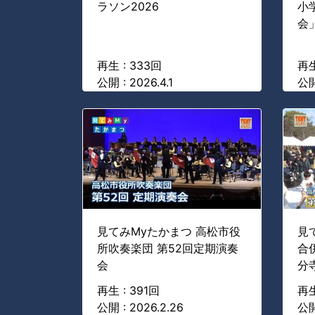
ラソン2026
小
会
再生 : 333回
再生
公開 : 2026.4.1
公開 
見てみMyたかまつ 高松市役
見
所吹奏楽団 第52回定期演奏
合
会
分
再生 : 391回
再生
公開 : 2026.2.26
公開