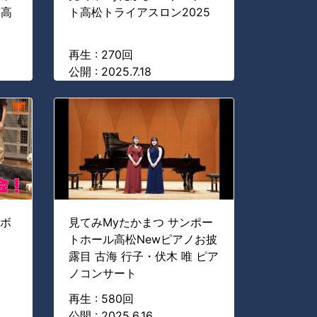
ト高
ト高松トライアスロン2025
再生 : 270回
公開 : 2025.7.18
ルボ
見てみMyたかまつ サンポー
トホール高松Newピアノお披
露目 古海 行子・伏木 唯 ピア
ノコンサート
再生 : 580回
公開 : 2025.6.16