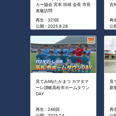
カー協会 宮本 恒靖 会長 市長
吉
表敬訪問
再生 : 321回
再生
公開 : 2025.8.28
公開
見てみMyたかまつ カマタマ
見
ーレ讃岐高松市ホームタウン
新
DAY
再生 : 246回
再生
公開 : 2025.7.4
公開