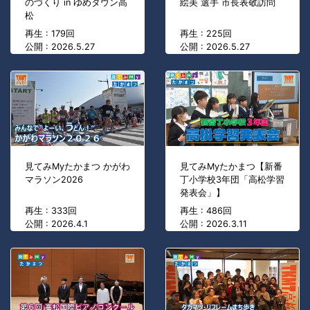
のづくり in ゆめタウン高
絵美 選手 市長表敬訪問
松
再生 : 179回
再生 : 225回
公開 : 2026.5.27
公開 : 2026.5.27
見てみMyたかまつ かがわ
見てみMyたかまつ【新番
マラソン2026
丁小学校3年団「高松学習
発表会」】
再生 : 333回
再生 : 486回
公開 : 2026.4.1
公開 : 2026.3.11