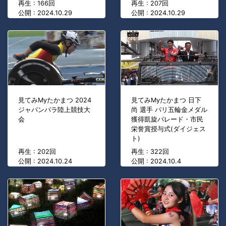
再生 : 166回
再生 : 207回
公開 : 2024.10.29
公開 : 2024.10.29
見てみMyたかまつ 2024
見てみMyたかまつ 日下
ジャパンパラ陸上競技大
尚 選手 パリ五輪金メダル
会
獲得凱旋パレード・市民
栄誉賞授与式(ダイジェス
ト)
再生 : 202回
再生 : 322回
公開 : 2024.10.24
公開 : 2024.10.4