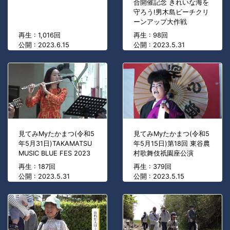
合開催記念 きれいな海を
守ろう!男木島ビーチクリ
ーンアップ大作戦
再生 : 1,016回
再生 : 98回
公開 : 2023.6.15
公開 : 2023.5.31
見てみMyたかまつ(令和5
見てみMyたかまつ(令和5
年5月31日)TAKAMATSU
年5月15日)第18回 東谷農
MUSIC BLUE FES 2023
村歌舞伎祇園座公演
再生 : 187回
再生 : 379回
公開 : 2023.5.31
公開 : 2023.5.15