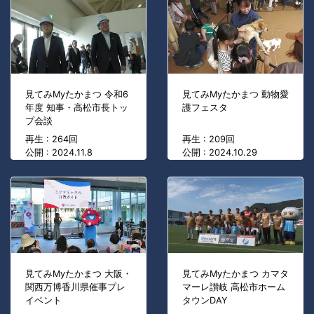
見てみMyたかまつ 令和6
見てみMyたかまつ 動物愛
年度 知事・高松市長トッ
護フェスタ
プ会談
再生 : 264回
再生 : 209回
公開 : 2024.11.8
公開 : 2024.10.29
見てみMyたかまつ 大阪・
見てみMyたかまつ カマタ
関西万博香川県催事プレ
マーレ讃岐 高松市ホーム
イベント
タウンDAY