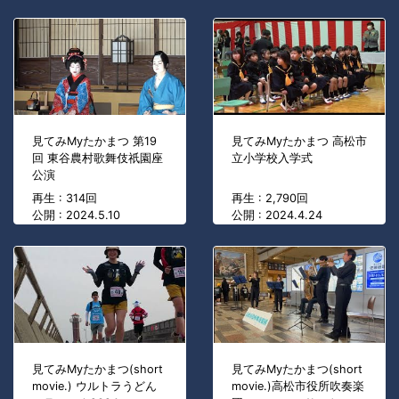
見てみMyたかまつ 第19
見てみMyたかまつ 高松市
回 東谷農村歌舞伎祇園座
立小学校入学式
公演
再生 : 314回
再生 : 2,790回
公開 : 2024.5.10
公開 : 2024.4.24
見てみMyたかまつ(short
見てみMyたかまつ(short
movie.) ウルトラうどん
movie.)高松市役所吹奏楽