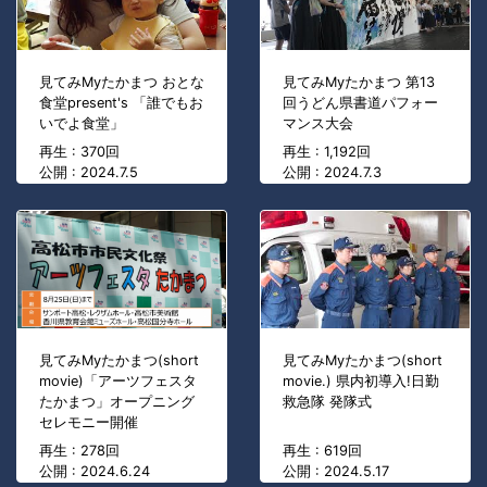
見てみMyたかまつ おとな
見てみMyたかまつ 第13
食堂present's 「誰でもお
回うどん県書道パフォー
いでよ食堂」
マンス大会
再生 : 370回
再生 : 1,192回
公開 : 2024.7.5
公開 : 2024.7.3
見てみMyたかまつ(short
見てみMyたかまつ(short
movie)「アーツフェスタ
movie.) 県内初導入!日勤
たかまつ」オープニング
救急隊 発隊式
セレモニー開催
再生 : 278回
再生 : 619回
公開 : 2024.6.24
公開 : 2024.5.17