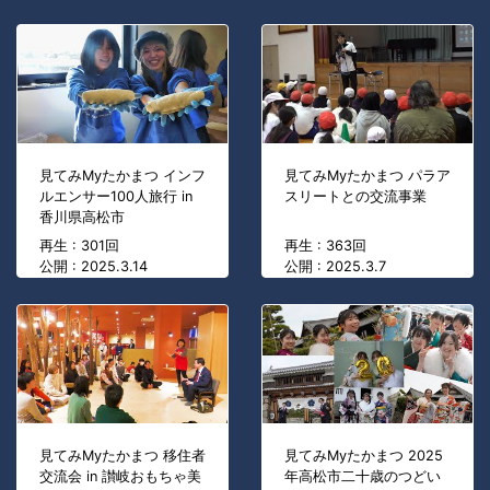
見てみMyたかまつ インフ
見てみMyたかまつ パラア
ルエンサー100人旅行 in
スリートとの交流事業
香川県高松市
再生 : 301回
再生 : 363回
公開 : 2025.3.14
公開 : 2025.3.7
見てみMyたかまつ 移住者
見てみMyたかまつ 2025
交流会 in 讃岐おもちゃ美
年高松市二十歳のつどい