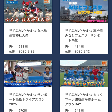
見てみMyたかまつ 女木島
見てみMyたかまつ 高松港
住吉神社大祭
みなとフェスタinサンポ
ート高松
再生 : 268回
再生 : 454回
公開 : 2025.8.28
公開 : 2025.8.12
見てみMyたかまつ サンポ
見てみMyたかまつ カマタ
ート高松トライアスロン
マーレ讃岐高松市ホーム
2025
タウンDAY
再生 : 270回
再生 : 246回