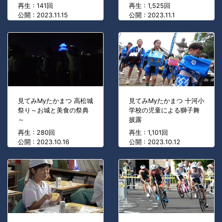
再生 : 141回
再生 : 1,525回
公開 : 2023.11.15
公開 : 2023.11.1
見てみMyたかまつ 高松城
見てみMyたかまつ 十河小
祭り～お城と美食の祭典
学校の児童による獅子舞
～
披露
再生 : 280回
再生 : 1,101回
公開 : 2023.10.16
公開 : 2023.10.12