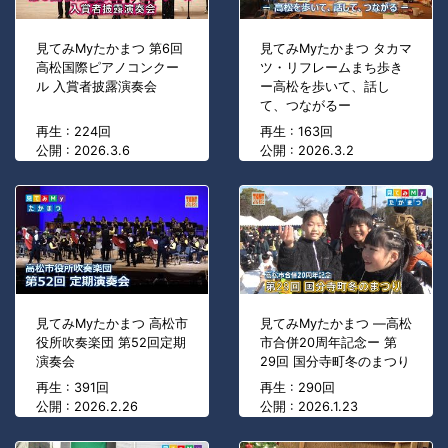
見てみMyたかまつ 第6回
見てみMyたかまつ タカマ
高松国際ピアノコンクー
ツ・リフレームまち歩き
ル 入賞者披露演奏会
ー高松を歩いて、話し
て、つながるー
再生 : 224回
再生 : 163回
公開 : 2026.3.6
公開 : 2026.3.2
見てみMyたかまつ 高松市
見てみMyたかまつ ―高松
役所吹奏楽団 第52回定期
市合併20周年記念ー 第
演奏会
29回 国分寺町冬のまつり
再生 : 391回
再生 : 290回
公開 : 2026.2.26
公開 : 2026.1.23