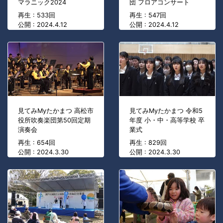
マラニック2024
団 フロアコンサート
再生 : 533回
再生 : 547回
公開 : 2024.4.12
公開 : 2024.4.12
見てみMyたかまつ 高松市
見てみMyたかまつ 令和5
役所吹奏楽団第50回定期
年度 小・中・高等学校 卒
演奏会
業式
再生 : 654回
再生 : 829回
公開 : 2024.3.30
公開 : 2024.3.30