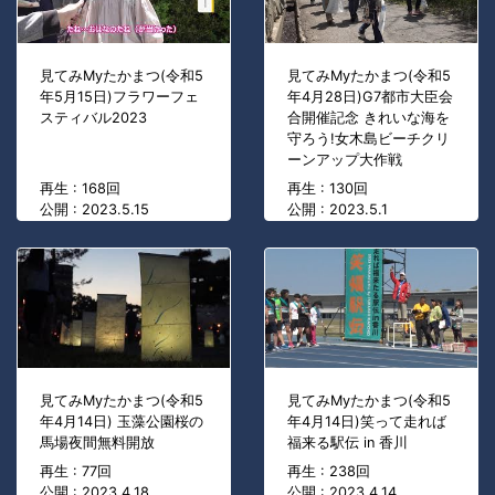
見てみMyたかまつ(令和5
見てみMyたかまつ(令和5
年5月15日)フラワーフェ
年4月28日)G7都市大臣会
スティバル2023
合開催記念 きれいな海を
守ろう!女木島ビーチクリ
ーンアップ大作戦
再生 : 168回
再生 : 130回
公開 : 2023.5.15
公開 : 2023.5.1
見てみMyたかまつ(令和5
見てみMyたかまつ(令和5
年4月14日) 玉藻公園桜の
年4月14日)笑って走れば
馬場夜間無料開放
福来る駅伝 in 香川
再生 : 77回
再生 : 238回
公開 : 2023.4.18
公開 : 2023.4.14