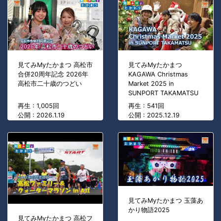
見てみMyたかまつ 高松市
見てみMyたかまつ
合併20周年記念 2026年
KAGAWA Christmas
高松市二十歳のつどい
Market 2025 in
SUNPORT TAKAMATSU
再生 : 1,005回
再生 : 541回
公開 : 2026.1.19
公開 : 2025.12.19
見てみMyたかまつ 玉藻あ
かり物語2025
見てみMyたかまつ 高松フ