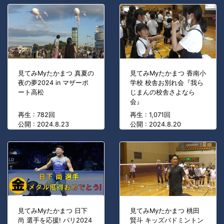
見てみMyたかまつ 真夏の
見てみMyたかまつ 香南小
夜の夢2024 in マザーポ
学校 校舎お別れ会『我ら
ート高松
じまんの校舎さよなら
会』
再生 : 782回
再生 : 1,071回
公開 : 2024.8.23
公開 : 2024.8.20
見てみMyたかまつ 日下
見てみMyたかまつ 桃田
尚 選手を応援! パリ2024
賢斗 キッズバドミントン