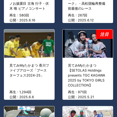
ノお披露目 古海 行子・伏
ーク」・高松競輪再整備
木 唯 ピアノコンサート
前最後のレース
再生 : 580回
再生 : 267回
公開 : 2025.6.16
公開 : 2025.6.12
注目
見てみMyたかまつ 香川フ
見てみMyたかまつ
ァイブアローズ「ブース
【SETOLAS Holdings
ターフェス2024-25」
presents TGC KAGAWA
2025 by TOKYO GIRLS
COLLECTION】
再生 : 1,294回
再生 : 971回
公開 : 2025.6.6
公開 : 2025.5.21