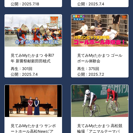
公開 : 2025.7.18
公開 : 2025.7.4
見てみMyたかまつ 令和7
見てみMyたかまつ ゴール
年 新嘗祭献穀田田植式
ボール体験会
再生 : 301回
再生 : 375回
公開 : 2025.7.4
公開 : 2025.7.2
見てみMyたかまつ サンポ
見てみMyたかまつ 高松競
ートホール高松Newピア
輪場「アニマルテーマパ