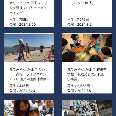
オリンピック 男子レスリ
チャレンジ in 香川
ング競技 パブリックビュ
ーイング
再生 : 708回
再生 : 7,076回
公開 : 2024.8.20
公開 : 2024.8.2
見てみMyたかまつ サンポ
見てみMyたかまつ 香東中
ート高松トライアスロン
学校「乳幼児とのふれあ
2024~瀬戸内国際体育祭~
い事業」
再生 : 446回
再生 : 2,558回
公開 : 2024.7.23
公開 : 2024.7.8