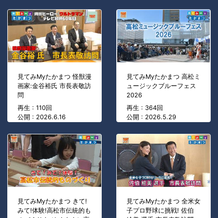
見てみMyたかまつ 怪獣漫
見てみMyたかまつ 高松ミ
画家:金谷裕氏 市長表敬訪
ュージックブルーフェス
問
2026
再生 : 110回
再生 : 364回
公開 : 2026.6.16
公開 : 2026.5.29
見てみMyたかまつ きて!
見てみMyたかまつ 全米女
みて!体験!高松市伝統的も
子プロ野球に挑戦! 佐伯