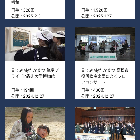
術館
再生 : 328回
再生 : 1,520回
公開 : 2025.2.3
公開 : 2025.1.27
見てみMyたかまつ 亀阜プ
見てみMyたかまつ 高松市
ライドin香川大学博物館
役所吹奏楽団によるフロ
アコンサート
再生 : 194回
再生 : 430回
公開 : 2024.12.27
公開 : 2024.12.27