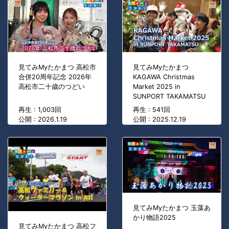
見てみMyたかまつ 高松市
見てみMyたかまつ
合併20周年記念 2026年
KAGAWA Christmas
高松市二十歳のつどい
Market 2025 in
SUNPORT TAKAMATSU
再生 : 1,003回
再生 : 541回
公開 : 2026.1.19
公開 : 2025.12.19
見てみMyたかまつ 玉藻あ
かり物語2025
見てみMyたかまつ 高松フ