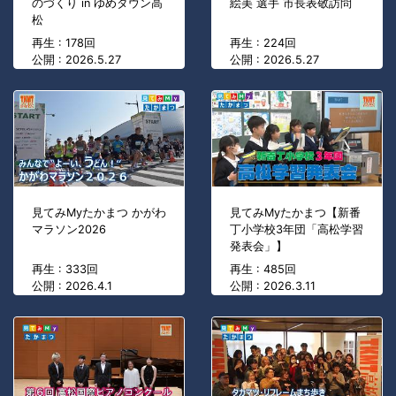
のづくり in ゆめタウン高
絵美 選手 市長表敬訪問
松
再生 : 178回
再生 : 224回
公開 : 2026.5.27
公開 : 2026.5.27
見てみMyたかまつ かがわ
見てみMyたかまつ【新番
マラソン2026
丁小学校3年団「高松学習
発表会」】
再生 : 333回
再生 : 485回
公開 : 2026.4.1
公開 : 2026.3.11