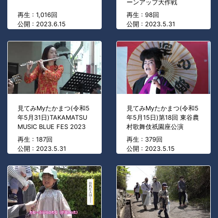
ーンアップ大作戦
再生 : 1,016回
再生 : 98回
公開 : 2023.6.15
公開 : 2023.5.31
見てみMyたかまつ(令和5
見てみMyたかまつ(令和5
年5月31日)TAKAMATSU
年5月15日)第18回 東谷農
MUSIC BLUE FES 2023
村歌舞伎祇園座公演
再生 : 187回
再生 : 379回
公開 : 2023.5.31
公開 : 2023.5.15