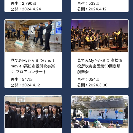
再生 : 2,790回
再生 : 533回
公開 : 2024.4.24
公開 : 2024.4.12
見てみMyたかまつ(short
見てみMyたかまつ 高松市
movie.)高松市役所吹奏楽
役所吹奏楽団第50回定期
団 フロアコンサート
演奏会
再生 : 547回
再生 : 654回
公開 : 2024.4.12
公開 : 2024.3.30