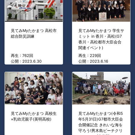
見てみMyたかまつ 高松市
見てみMyたかまつ 学生サ
総合防災訓練
ミット in 香川・高松(G7
香川・高松都市大臣会合
関連イベント)
再生 : 762回
再生 : 229回
公開 : 2023.6.30
公開 : 2023.6.16
見てみMyたかまつ 高校生
見てみMyたかまつ(令和5
×乳幼児親子(英明高校)
年5月31日)G7都市大臣会
合開催記念 きれいな海を
守ろう!男木島ビーチクリ