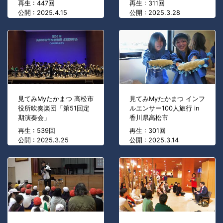
再生 : 447回
再生 : 311回
公開 : 2025.4.15
公開 : 2025.3.28
見てみMyたかまつ 高松市
見てみMyたかまつ インフ
役所吹奏楽団「第51回定
ルエンサー100人旅行 in
期演奏会」
香川県高松市
再生 : 539回
再生 : 301回
公開 : 2025.3.25
公開 : 2025.3.14