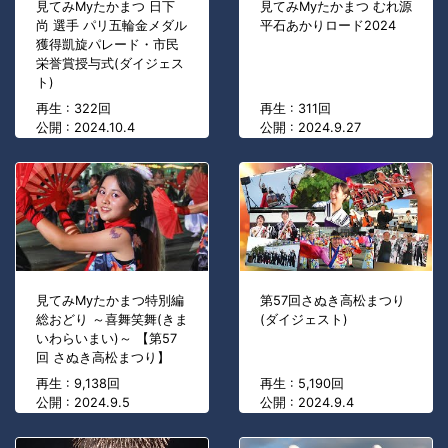
見てみMyたかまつ 日下
見てみMyたかまつ むれ源
尚 選手 パリ五輪金メダル
平石あかりロード2024
獲得凱旋パレード・市民
栄誉賞授与式(ダイジェス
ト)
再生 : 322回
再生 : 311回
公開 : 2024.10.4
公開 : 2024.9.27
見てみMyたかまつ特別編
第57回さぬき高松まつり
総おどり ～喜舞笑舞(きま
(ダイジェスト)
いわらいまい)～ 【第57
回 さぬき高松まつり】
再生 : 9,138回
再生 : 5,190回
公開 : 2024.9.5
公開 : 2024.9.4