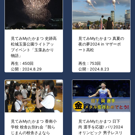
見てみMyたかまつ 史跡高
見てみMyたかまつ 真夏の
松城玉藻公園ライトアッ
夜の夢2024 in マザーポ
プイベント「玉藻あかり
ート高松
物語」
再生 : 450回
再生 : 753回
公開 : 2024.8.29
公開 : 2024.8.23
見てみMyたかまつ 香南小
見てみMyたかまつ 日下
学校 校舎お別れ会『我ら
尚 選手を応援! パリ2024
じまんの校舎さよなら
オリンピック 男子レスリ