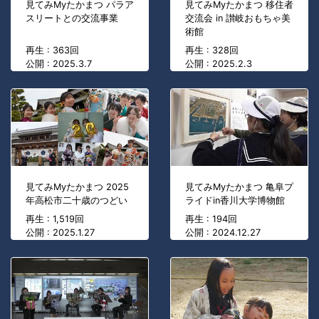
見てみMyたかまつ パラア
見てみMyたかまつ 移住者
スリートとの交流事業
交流会 in 讃岐おもちゃ美
術館
再生 : 363回
再生 : 328回
公開 : 2025.3.7
公開 : 2025.2.3
見てみMyたかまつ 2025
見てみMyたかまつ 亀阜プ
年高松市二十歳のつどい
ライドin香川大学博物館
再生 : 1,519回
再生 : 194回
公開 : 2025.1.27
公開 : 2024.12.27