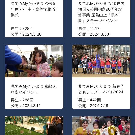
見てみMyたかまつ 令和5
見てみMyたかまつ 瀬戸内
年度 小・中・高等学校 卒
海国立公園指定90周年記
業式
念事業 屋島山上「県木
園」ステージイベント
再生 : 828回
再生 : 112回
公開 : 2024.3.30
公開 : 2024.3.30
見てみMyたかまつ 動物ふ
見てみMyたかまつ 新春子
れあいイベント
どもフェスティバル2024
再生 : 268回
再生 : 442回
公開 : 2024.3.15
公開 : 2024.2.16