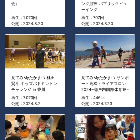
会』
ング競技 パブリックビュ
ーイング
再生 : 1,070回
再生 : 707回
公開 : 2024.8.20
公開 : 2024.8.20
見てみMyたかまつ 桃田
見てみMyたかまつ サンポ
賢斗 キッズバドミントン
ート高松トライアスロン
チャレンジ in 香川
2024~瀬戸内国際体育祭~
再生 : 7,073回
再生 : 446回
公開 : 2024.8.2
公開 : 2024.7.23