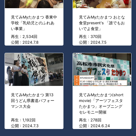
見てみMyたかまつ 香東中
見てみMyたかまつ おとな
学校「乳幼児とのふれあ
食堂present's 「誰でもお
い事業」
いでよ食堂」
再生 : 2,534回
再生 : 370回
公開 : 2024.7.8
公開 : 2024.7.5
見てみMyたかまつ(short
見てみMyたかまつ 第13
movie)「アーツフェスタ
回うどん県書道パフォー
たかまつ」オープニング
マンス大会
セレモニー開催
再生 : 1,192回
再生 : 278回
公開 : 2024.7.3
公開 : 2024.6.24