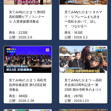
見てみMyたかまつ 第6回
見てみMyたかまつ タカマ
高松国際ピアノコンクー
ツ・リフレームまち歩き
ル 入賞者披露演奏会
ー高松を歩いて、話し
て、つながるー
再生 : 223回
再生 : 163回
公開 : 2026.3.6
公開 : 2026.3.2
見てみMyたかまつ 高松市
見てみMyたかまつ ―高松
役所吹奏楽団 第52回定期
市合併20周年記念ー 第
演奏会
29回 国分寺町冬のまつり
再生 : 389回
再生 : 287回
公開 : 2026.2.26
公開 : 2026.1.23