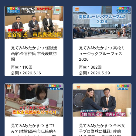
見てみMyたかまつ 怪獣漫
見てみMyたかまつ 高松ミ
画家:金谷裕氏 市長表敬訪
ュージックブルーフェス
問
2026
再生 : 110回
再生 : 362回
公開 : 2026.6.16
公開 : 2026.5.29
見てみMyたかまつ きて!
見てみMyたかまつ 全米女
みて!体験!高松市伝統的も
子プロ野球に挑戦! 佐伯