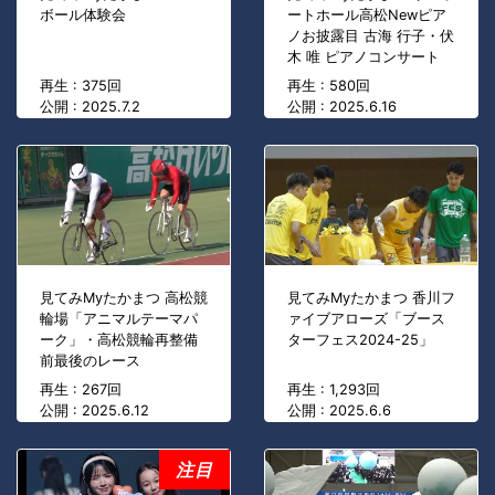
ボール体験会
ートホール高松Newピア
ノお披露目 古海 行子・伏
木 唯 ピアノコンサート
再生 : 375回
再生 : 580回
公開 : 2025.7.2
公開 : 2025.6.16
見てみMyたかまつ 高松競
見てみMyたかまつ 香川フ
輪場「アニマルテーマパ
ァイブアローズ「ブース
ーク」・高松競輪再整備
ターフェス2024-25」
前最後のレース
再生 : 267回
再生 : 1,293回
公開 : 2025.6.12
公開 : 2025.6.6
注目