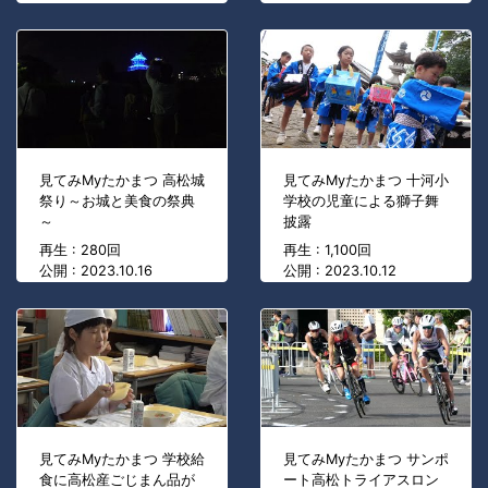
見てみMyたかまつ 高松城
見てみMyたかまつ 十河小
祭り～お城と美食の祭典
学校の児童による獅子舞
～
披露
再生 : 280回
再生 : 1,100回
公開 : 2023.10.16
公開 : 2023.10.12
見てみMyたかまつ 学校給
見てみMyたかまつ サンポ
食に高松産ごじまん品が
ート高松トライアスロン