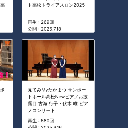
ト高
ト高松トライアスロン2025
再生 : 269回
公開 : 2025.7.18
ルボ
見てみMyたかまつ サンポー
トホール高松Newピアノお披
露目 古海 行子・伏木 唯 ピア
ノコンサート
再生 : 580回
公開 : 2025.6.16