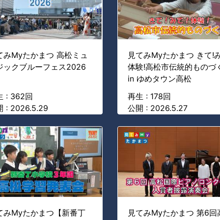
てみMyたかまつ 高松ミュ
見てみMyたかまつ きて!み
ジックブルーフェス2026
体験!高松市伝統的ものづ
in ゆめタウン高松
 : 362回
再生 : 178回
 : 2026.5.29
公開 : 2026.5.27
てみMyたかまつ【新番丁
見てみMyたかまつ 第6回