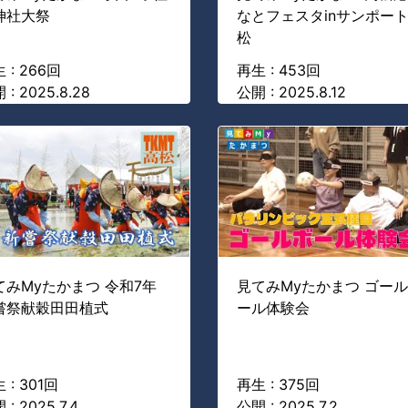
神社大祭
なとフェスタinサンポー
松
 : 266回
再生 : 453回
 : 2025.8.28
公開 : 2025.8.12
てみMyたかまつ 令和7年
見てみMyたかまつ ゴー
嘗祭献穀田田植式
ール体験会
 : 301回
再生 : 375回
 : 2025.7.4
公開 : 2025.7.2