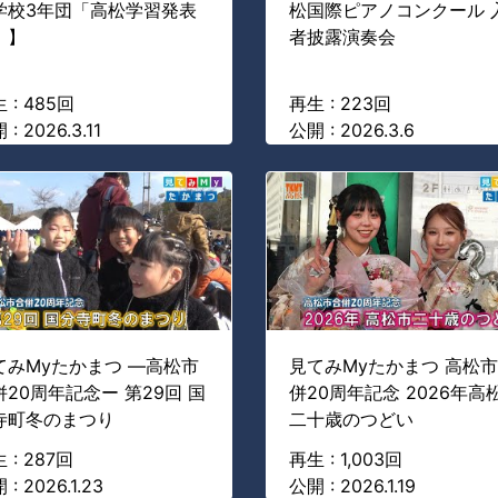
学校3年団「高松学習発表
松国際ピアノコンクール 
」】
者披露演奏会
 : 485回
再生 : 223回
: 2026.3.11
公開 : 2026.3.6
てみMyたかまつ ―高松市
見てみMyたかまつ 高松
併20周年記念ー 第29回 国
併20周年記念 2026年高
寺町冬のまつり
二十歳のつどい
 : 287回
再生 : 1,003回
 : 2026.1.23
公開 : 2026.1.19