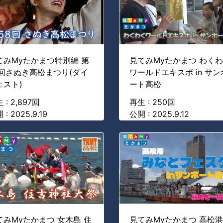
てみMyたかまつ特別編 第
見てみMyたかまつ わく
8回さぬき高松まつり(ダイ
ワールドエキスポ in サン
ェスト)
ート高松
 : 2,897回
再生 : 250回
 : 2025.9.19
公開 : 2025.9.12
てみMyたかまつ 女木島 住
見てみMyたかまつ 高松