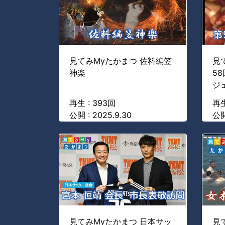
見てみMyたかまつ 佐料編笠
見
神楽
5
ジ
再生 : 393回
再生
公開 : 2025.9.30
公開
見てみMyたかまつ 日本サッ
見