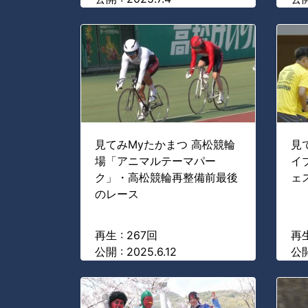
見てみMyたかまつ 高松競輪
見
場「アニマルテーマパー
イ
ク」・高松競輪再整備前最後
ェス
のレース
再生 : 267回
再生
公開 : 2025.6.12
公開