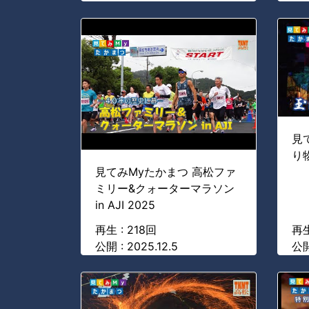
見
り
見てみMyたかまつ 高松ファ
ミリー&クォーターマラソン
in AJI 2025
再生 : 218回
再生
公開 : 2025.12.5
公開