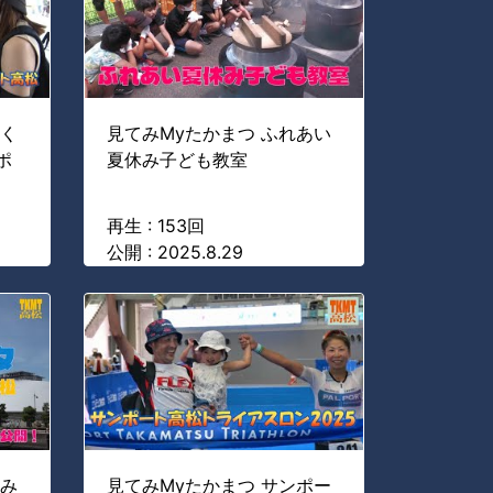
わく
見てみMyたかまつ ふれあい
ポ
夏休み子ども教室
再生 : 153回
公開 : 2025.8.29
港み
見てみMyたかまつ サンポー