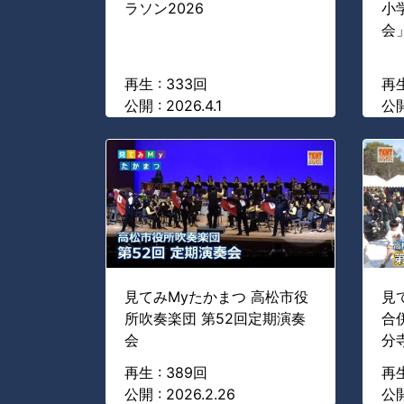
ラソン2026
小
会
再生 : 333回
再生
公開 : 2026.4.1
公開 
見てみMyたかまつ 高松市役
見
所吹奏楽団 第52回定期演奏
合
会
分
再生 : 389回
再生
公開 : 2026.2.26
公開