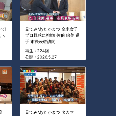
て!
見てみMyたかまつ 全米女子
くり
プロ野球に挑戦! 佐伯 絵美 選
手 市長表敬訪問
再生 : 224回
公開 : 2026.5.27
高
見てみMyたかまつ タカマ