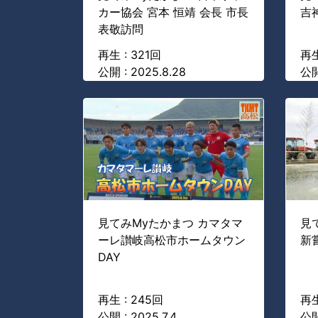
カー協会 宮本 恒靖 会長 市長
吉
表敬訪問
再生 : 321回
再生
公開 : 2025.8.28
公開
見てみMyたかまつ カマタマ
見
ーレ讃岐高松市ホームタウン
新
DAY
再生 : 245回
再生
公開 : 2025.7.4
公開