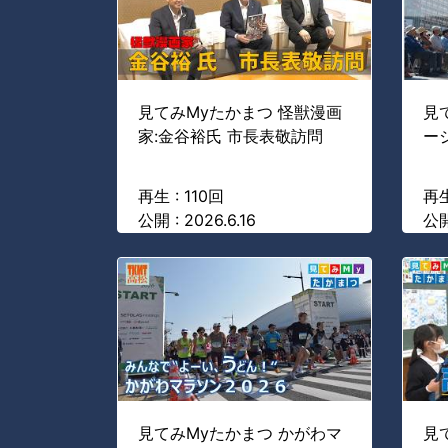
見てみMyたかまつ 怪獣漫画
見
家:金谷裕氏 市長表敬訪問
ー
再生 : 110回
再生
公開 : 2026.6.16
公開
見てみMyたかまつ かがわマ
見