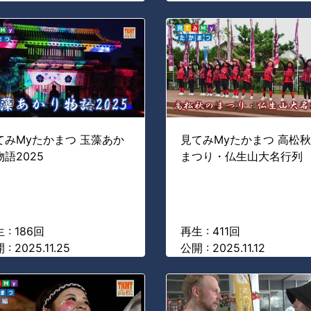
てみMyたかまつ 玉藻あか
見てみMyたかまつ 高松
物語2025
まつり・仏生山大名行列
 : 186回
再生 : 411回
 : 2025.11.25
公開 : 2025.11.12