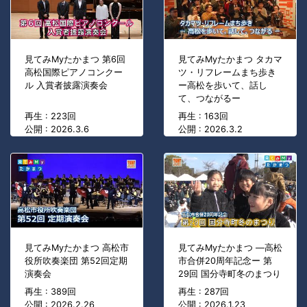
見てみMyたかまつ 第6回
見てみMyたかまつ タカマ
高松国際ピアノコンクー
ツ・リフレームまち歩き
ル 入賞者披露演奏会
ー高松を歩いて、話し
て、つながるー
再生 : 223回
再生 : 163回
公開 : 2026.3.6
公開 : 2026.3.2
見てみMyたかまつ 高松市
見てみMyたかまつ ―高松
役所吹奏楽団 第52回定期
市合併20周年記念ー 第
演奏会
29回 国分寺町冬のまつり
再生 : 389回
再生 : 287回
公開 : 2026.2.26
公開 : 2026.1.23