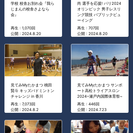
学校 校舎お別れ会『我ら
尚 選手を応援! パリ2024
じまんの校舎さよなら
オリンピック 男子レスリ
会』
ング競技 パブリックビュ
ーイング
再生 : 1,070回
再生 : 707回
公開 : 2024.8.20
公開 : 2024.8.20
見てみMyたかまつ 桃田
見てみMyたかまつ サンポ
賢斗 キッズバドミントン
ート高松トライアスロン
チャレンジ in 香川
2024~瀬戸内国際体育祭~
再生 : 7,073回
再生 : 446回
公開 : 2024.8.2
公開 : 2024.7.23