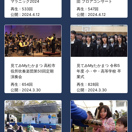
マラニック2024
団 フロアコンサート
再生 : 533回
再生 : 547回
公開 : 2024.4.12
公開 : 2024.4.12
見てみMyたかまつ 高松市
見てみMyたかまつ 令和5
役所吹奏楽団第50回定期
年度 小・中・高等学校 卒
演奏会
業式
再生 : 654回
再生 : 828回
公開 : 2024.3.30
公開 : 2024.3.30