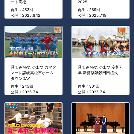
ート高松
2025
再生 : 453回
再生 : 269回
公開 : 2025.8.12
公開 : 2025.7.18
見てみMyたかまつ カマタ
見てみMyたかまつ 令和7
マーレ讃岐高松市ホーム
年 新嘗祭献穀田田植式
タウンDAY
再生 : 245回
再生 : 301回
公開 : 2025.7.4
公開 : 2025.7.4