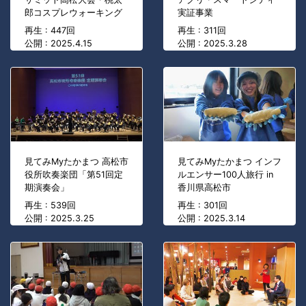
郎コスプレウォーキング
実証事業
再生 : 447回
再生 : 311回
公開 : 2025.4.15
公開 : 2025.3.28
見てみMyたかまつ 高松市
見てみMyたかまつ インフ
役所吹奏楽団「第51回定
ルエンサー100人旅行 in
期演奏会」
香川県高松市
再生 : 539回
再生 : 301回
公開 : 2025.3.25
公開 : 2025.3.14