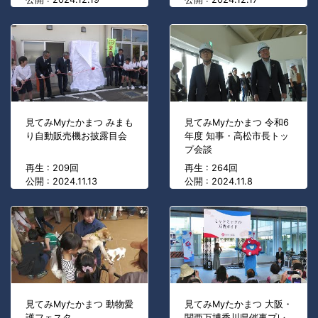
見てみMyたかまつ みまも
見てみMyたかまつ 令和6
り自動販売機お披露目会
年度 知事・高松市長トッ
プ会談
再生 : 209回
再生 : 264回
公開 : 2024.11.13
公開 : 2024.11.8
見てみMyたかまつ 動物愛
見てみMyたかまつ 大阪・
護フェスタ
関西万博香川県催事プレ