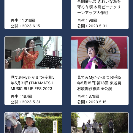
合開催記念 きれいな海を
守ろう!男木島ビーチクリ
ーンアップ大作戦
再生 : 1,016回
再生 : 98回
公開 : 2023.6.15
公開 : 2023.5.31
見てみMyたかまつ(令和5
見てみMyたかまつ(令和5
年5月31日)TAKAMATSU
年5月15日)第18回 東谷農
MUSIC BLUE FES 2023
村歌舞伎祇園座公演
再生 : 187回
再生 : 379回
公開 : 2023.5.31
公開 : 2023.5.15