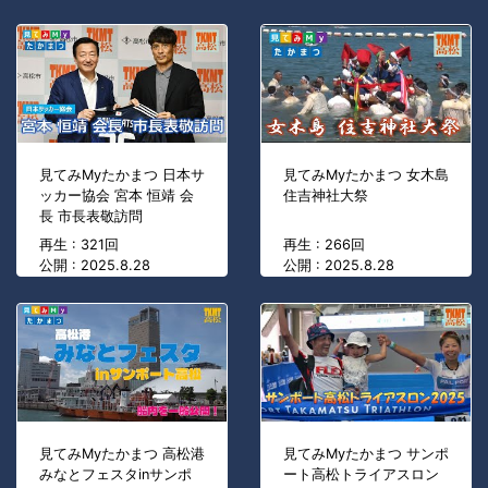
見てみMyたかまつ 日本サ
見てみMyたかまつ 女木島
ッカー協会 宮本 恒靖 会
住吉神社大祭
長 市長表敬訪問
再生 : 321回
再生 : 266回
公開 : 2025.8.28
公開 : 2025.8.28
見てみMyたかまつ 高松港
見てみMyたかまつ サンポ
みなとフェスタinサンポ
ート高松トライアスロン