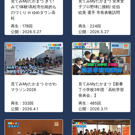
見てみMyたかまつ きて!
見てみMyたかまつ 全米女
みて!体験!高松市伝統的も
子プロ野球に挑戦! 佐伯
のづくり in ゆめタウン高
絵美 選手 市長表敬訪問
松
再生 : 178回
再生 : 224回
公開 : 2026.5.27
公開 : 2026.5.27
見てみMyたかまつ かがわ
見てみMyたかまつ【新番
マラソン2026
丁小学校3年団「高松学習
発表会」】
再生 : 333回
再生 : 485回
公開 : 2026.4.1
公開 : 2026.3.11