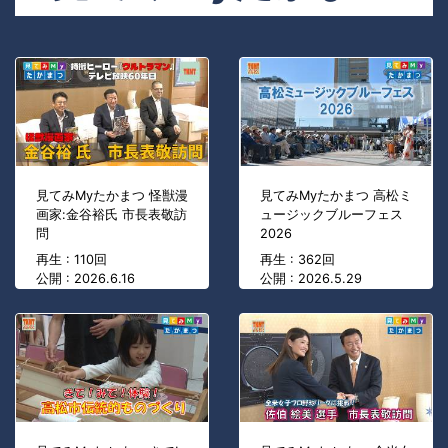
見てみMyたかまつ 怪獣漫
見てみMyたかまつ 高松ミ
画家:金谷裕氏 市長表敬訪
ュージックブルーフェス
問
2026
再生 : 110回
再生 : 362回
公開 : 2026.6.16
公開 : 2026.5.29