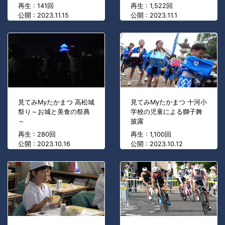
再生 : 141回
再生 : 1,522回
公開 : 2023.11.15
公開 : 2023.11.1
見てみMyたかまつ 高松城
見てみMyたかまつ 十河小
祭り～お城と美食の祭典
学校の児童による獅子舞
～
披露
再生 : 280回
再生 : 1,100回
公開 : 2023.10.16
公開 : 2023.10.12