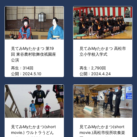
見てみMyたかまつ 第19
見てみMyたかまつ 高松市
回 東谷農村歌舞伎祇園座
立小学校入学式
公演
再生 : 314回
再生 : 2,790回
公開 : 2024.5.10
公開 : 2024.4.24
見てみMyたかまつ(short
見てみMyたかまつ(short
movie.) ウルトラうどん
movie.)高松市役所吹奏楽