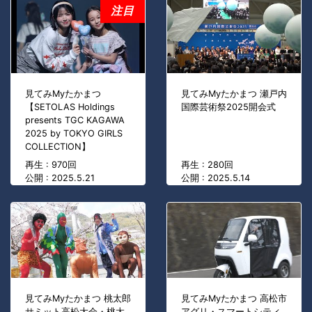
注目
見てみMyたかまつ
見てみMyたかまつ 瀬戸内
【SETOLAS Holdings
国際芸術祭2025開会式
presents TGC KAGAWA
2025 by TOKYO GIRLS
COLLECTION】
再生 : 970回
再生 : 280回
公開 : 2025.5.21
公開 : 2025.5.14
見てみMyたかまつ 桃太郎
見てみMyたかまつ 高松市
サミット高松大会・桃太
アグリ・スマートシティ