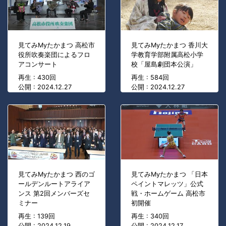
見てみMyたかまつ 高松市
見てみMyたかまつ 香川大
役所吹奏楽団によるフロ
学教育学部附属高松小学
アコンサート
校「屋島劇団本公演」
再生 : 430回
再生 : 584回
公開 : 2024.12.27
公開 : 2024.12.27
見てみMyたかまつ 西のゴ
見てみMyたかまつ 「日本
ールデンルートアライア
ペイントマレッツ」公式
ンス 第2回メンバーズセ
戦・ホームゲーム 高松市
ミナー
初開催
再生 : 139回
再生 : 340回
公開 : 2024.12.19
公開 : 2024.12.17