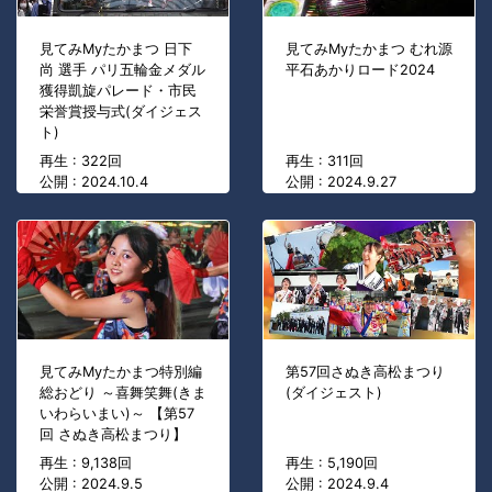
見てみMyたかまつ 日下
見てみMyたかまつ むれ源
尚 選手 パリ五輪金メダル
平石あかりロード2024
獲得凱旋パレード・市民
栄誉賞授与式(ダイジェス
ト)
再生 : 322回
再生 : 311回
公開 : 2024.10.4
公開 : 2024.9.27
見てみMyたかまつ特別編
第57回さぬき高松まつり
総おどり ～喜舞笑舞(きま
(ダイジェスト)
いわらいまい)～ 【第57
回 さぬき高松まつり】
再生 : 9,138回
再生 : 5,190回
公開 : 2024.9.5
公開 : 2024.9.4