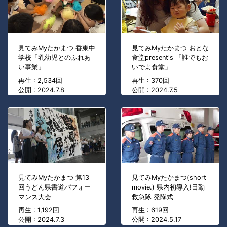
見てみMyたかまつ 香東中
見てみMyたかまつ おとな
学校「乳幼児とのふれあ
食堂present's 「誰でもお
い事業」
いでよ食堂」
再生 : 2,534回
再生 : 370回
公開 : 2024.7.8
公開 : 2024.7.5
見てみMyたかまつ 第13
見てみMyたかまつ(short
回うどん県書道パフォー
movie.) 県内初導入!日勤
マンス大会
救急隊 発隊式
再生 : 1,192回
再生 : 619回
公開 : 2024.7.3
公開 : 2024.5.17