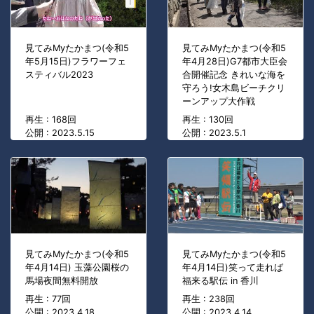
見てみMyたかまつ(令和5
見てみMyたかまつ(令和5
年5月15日)フラワーフェ
年4月28日)G7都市大臣会
スティバル2023
合開催記念 きれいな海を
守ろう!女木島ビーチクリ
ーンアップ大作戦
再生 : 168回
再生 : 130回
公開 : 2023.5.15
公開 : 2023.5.1
見てみMyたかまつ(令和5
見てみMyたかまつ(令和5
年4月14日) 玉藻公園桜の
年4月14日)笑って走れば
馬場夜間無料開放
福来る駅伝 in 香川
再生 : 77回
再生 : 238回
公開 : 2023.4.18
公開 : 2023.4.14