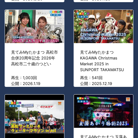
見てみMyたかまつ 高松市
見てみMyたかまつ
合併20周年記念 2026年
KAGAWA Christmas
高松市二十歳のつどい
Market 2025 in
SUNPORT TAKAMATSU
再生 : 1,003回
再生 : 541回
公開 : 2026.1.19
公開 : 2025.12.19
見てみMyたかまつ 玉藻あ