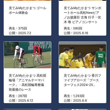
見てみMyたかまつ ゴール
見てみMyたかまつ サンポ
ボール体験会
ートホール高松Newピア
ノお披露目 古海 行子・伏
木 唯 ピアノコンサート
再生 : 375回
再生 : 580回
公開 : 2025.7.2
公開 : 2025.6.16
見てみMyたかまつ 高松競
見てみMyたかまつ 香川フ
輪場「アニマルテーマパ
ァイブアローズ「ブース
ーク」・高松競輪再整備
ターフェス2024-25」
前最後のレース
再生 : 267回
再生 : 1,293回
公開 : 2025.6.12
公開 : 2025.6.6