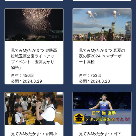
見てみMyたかまつ 史跡高
見てみMyたかまつ 真夏の
松城玉藻公園ライトアッ
夜の夢2024 in マザーポ
プイベント「玉藻あかり
ート高松
物語」
再生 : 450回
再生 : 753回
公開 : 2024.8.29
公開 : 2024.8.23
見てみMyたかまつ 香南小
見てみMyたかまつ 日下