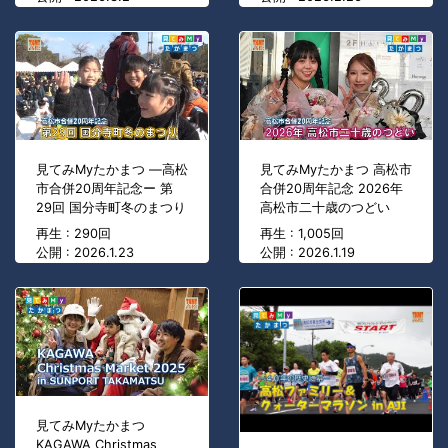
見てみMyたかまつ ―高松
見てみMyたかまつ 高松市
市合併20周年記念ー 第
合併20周年記念 2026年
29回 国分寺町冬のまつり
高松市二十歳のつどい
再生 : 290回
再生 : 1,005回
公開 : 2026.1.23
公開 : 2026.1.19
見てみMyたかまつ
KAGAWA Christmas