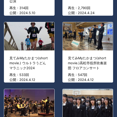
公演
再生 : 314回
再生 : 2,790回
公開 : 2024.5.10
公開 : 2024.4.24
見てみMyたかまつ(short
見てみMyたかまつ(short
movie.) ウルトラうどん
movie.)高松市役所吹奏楽
マラニック2024
団 フロアコンサート
再生 : 533回
再生 : 547回
公開 : 2024.4.12
公開 : 2024.4.12