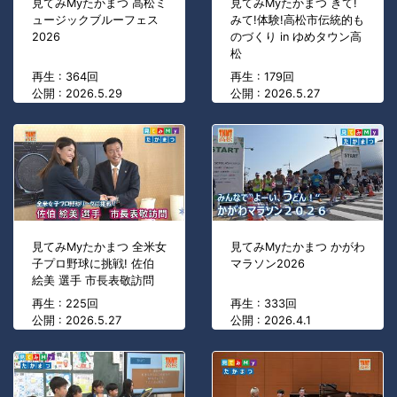
見てみMyたかまつ 高松ミ
見てみMyたかまつ きて!
ュージックブルーフェス
みて!体験!高松市伝統的も
2026
のづくり in ゆめタウン高
松
再生 : 364回
再生 : 179回
公開 : 2026.5.29
公開 : 2026.5.27
見てみMyたかまつ 全米女
見てみMyたかまつ かがわ
子プロ野球に挑戦! 佐伯
マラソン2026
絵美 選手 市長表敬訪問
再生 : 225回
再生 : 333回
公開 : 2026.5.27
公開 : 2026.4.1