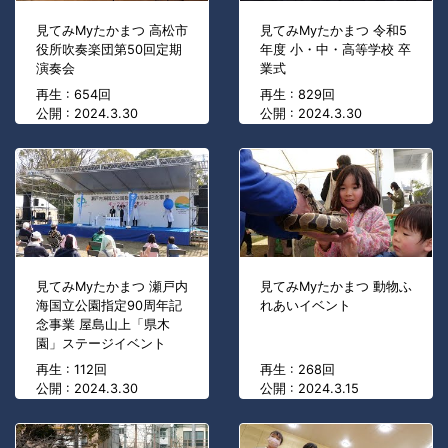
見てみMyたかまつ 高松市
見てみMyたかまつ 令和5
役所吹奏楽団第50回定期
年度 小・中・高等学校 卒
演奏会
業式
再生 : 654回
再生 : 829回
公開 : 2024.3.30
公開 : 2024.3.30
見てみMyたかまつ 瀬戸内
見てみMyたかまつ 動物ふ
海国立公園指定90周年記
れあいイベント
念事業 屋島山上「県木
園」ステージイベント
再生 : 112回
再生 : 268回
公開 : 2024.3.30
公開 : 2024.3.15