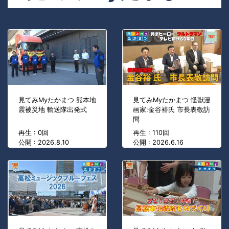
見てみMyたかまつ 熊本地
見てみMyたかまつ 怪獣漫
震被災地 輸送隊出発式
画家:金谷裕氏 市長表敬訪
問
再生 : 0回
再生 : 110回
公開 : 2026.8.10
公開 : 2026.6.16