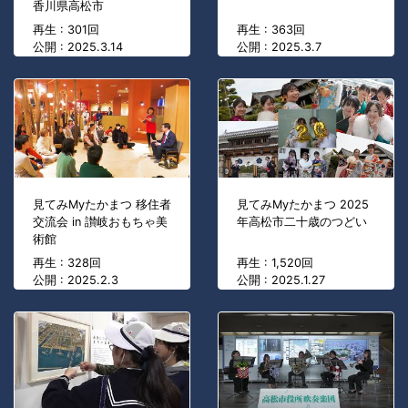
香川県高松市
再生 : 301回
再生 : 363回
公開 : 2025.3.14
公開 : 2025.3.7
見てみMyたかまつ 移住者
見てみMyたかまつ 2025
交流会 in 讃岐おもちゃ美
年高松市二十歳のつどい
術館
再生 : 328回
再生 : 1,520回
公開 : 2025.2.3
公開 : 2025.1.27