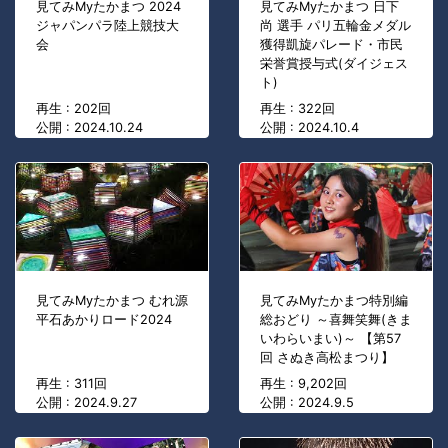
見てみMyたかまつ 2024
見てみMyたかまつ 日下
ジャパンパラ陸上競技大
尚 選手 パリ五輪金メダル
会
獲得凱旋パレード・市民
栄誉賞授与式(ダイジェス
ト)
再生 : 202回
再生 : 322回
公開 : 2024.10.24
公開 : 2024.10.4
見てみMyたかまつ むれ源
見てみMyたかまつ特別編
平石あかりロード2024
総おどり ～喜舞笑舞(きま
いわらいまい)～ 【第57
回 さぬき高松まつり】
再生 : 311回
再生 : 9,202回
公開 : 2024.9.27
公開 : 2024.9.5