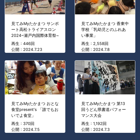
見てみMyたかまつ サンポ
見てみMyたかまつ 香東中
ート高松トライアスロン
学校「乳幼児とのふれあ
2024~瀬戸内国際体育祭~
い事業」
再生 : 446回
再生 : 2,558回
公開 : 2024.7.23
公開 : 2024.7.8
見てみMyたかまつ おとな
見てみMyたかまつ 第13
食堂present's 「誰でもお
回うどん県書道パフォー
いでよ食堂」
マンス大会
再生 : 370回
再生 : 1,192回
公開 : 2024.7.5
公開 : 2024.7.3