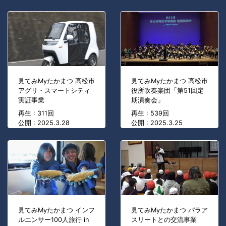
見てみMyたかまつ 高松市
見てみMyたかまつ 高松市
アグリ・スマートシティ
役所吹奏楽団「第51回定
実証事業
期演奏会」
再生 : 311回
再生 : 539回
公開 : 2025.3.28
公開 : 2025.3.25
見てみMyたかまつ インフ
見てみMyたかまつ パラア
ルエンサー100人旅行 in
スリートとの交流事業