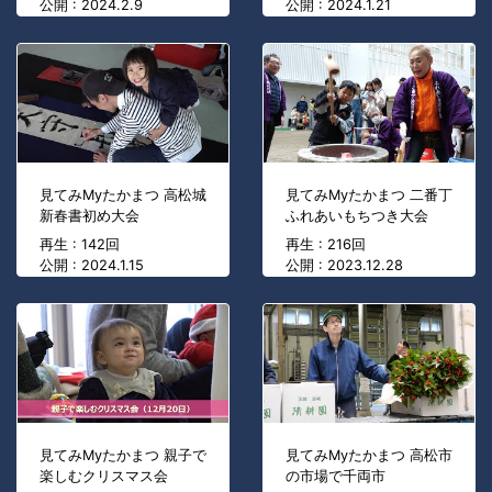
公開 : 2024.2.9
公開 : 2024.1.21
見てみMyたかまつ 高松城
見てみMyたかまつ 二番丁
新春書初め大会
ふれあいもちつき大会
再生 : 142回
再生 : 216回
公開 : 2024.1.15
公開 : 2023.12.28
見てみMyたかまつ 親子で
見てみMyたかまつ 高松市
楽しむクリスマス会
の市場で千両市