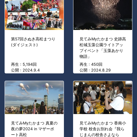
第57回さぬき高松まつり
見てみMyたかまつ 史跡高
(ダイジェスト)
松城玉藻公園ライトアッ
プイベント「玉藻あかり
物語」
再生 : 5,194回
再生 : 450回
公開 : 2024.9.4
公開 : 2024.8.29
見てみMyたかまつ 真夏の
見てみMyたかまつ 香南小
夜の夢2024 in マザーポ
学校 校舎お別れ会『我ら
ート高松
じまんの校舎さよなら