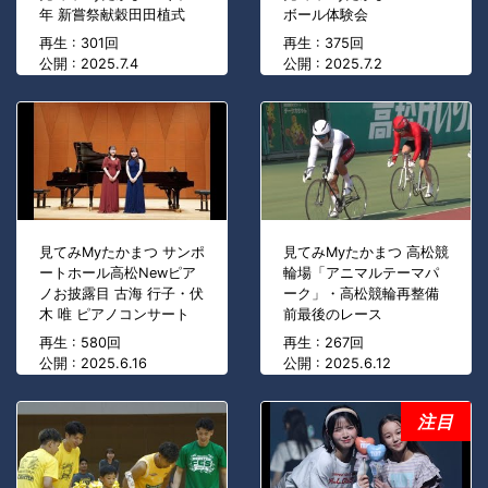
年 新嘗祭献穀田田植式
ボール体験会
再生 : 301回
再生 : 375回
公開 : 2025.7.4
公開 : 2025.7.2
見てみMyたかまつ サンポ
見てみMyたかまつ 高松競
ートホール高松Newピア
輪場「アニマルテーマパ
ノお披露目 古海 行子・伏
ーク」・高松競輪再整備
木 唯 ピアノコンサート
前最後のレース
再生 : 580回
再生 : 267回
公開 : 2025.6.16
公開 : 2025.6.12
注目