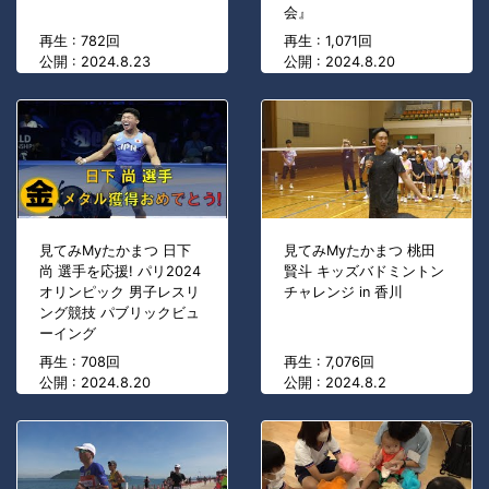
会』
再生 : 782回
再生 : 1,071回
公開 : 2024.8.23
公開 : 2024.8.20
見てみMyたかまつ 日下
見てみMyたかまつ 桃田
尚 選手を応援! パリ2024
賢斗 キッズバドミントン
オリンピック 男子レスリ
チャレンジ in 香川
ング競技 パブリックビュ
ーイング
再生 : 708回
再生 : 7,076回
公開 : 2024.8.20
公開 : 2024.8.2