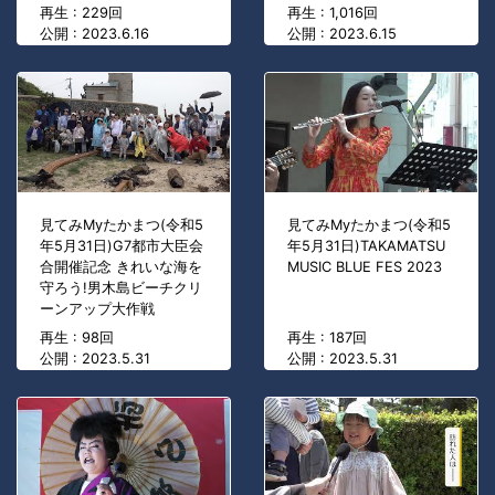
再生 : 229回
再生 : 1,016回
公開 : 2023.6.16
公開 : 2023.6.15
見てみMyたかまつ(令和5
見てみMyたかまつ(令和5
年5月31日)G7都市大臣会
年5月31日)TAKAMATSU
合開催記念 きれいな海を
MUSIC BLUE FES 2023
守ろう!男木島ビーチクリ
ーンアップ大作戦
再生 : 98回
再生 : 187回
公開 : 2023.5.31
公開 : 2023.5.31