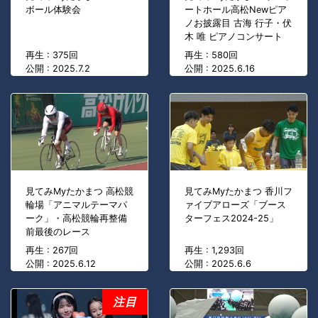
ボール体験会
ートホール高松Newピア
ノお披露目 古海 行子・伏
木 唯 ピアノコンサート
再生 : 375回
再生 : 580回
公開 : 2025.7.2
公開 : 2025.6.16
見てみMyたかまつ 高松競
見てみMyたかまつ 香川フ
輪場「アニマルテーマパ
ァイブアローズ「ブース
ーク」・高松競輪再整備
ターフェス2024-25」
前最後のレース
再生 : 267回
再生 : 1,293回
公開 : 2025.6.12
公開 : 2025.6.6
注目