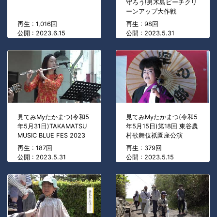
守ろう!男木島ビーチクリ
ーンアップ大作戦
再生 : 1,016回
再生 : 98回
公開 : 2023.6.15
公開 : 2023.5.31
見てみMyたかまつ(令和5
見てみMyたかまつ(令和5
年5月31日)TAKAMATSU
年5月15日)第18回 東谷農
MUSIC BLUE FES 2023
村歌舞伎祇園座公演
再生 : 187回
再生 : 379回
公開 : 2023.5.31
公開 : 2023.5.15