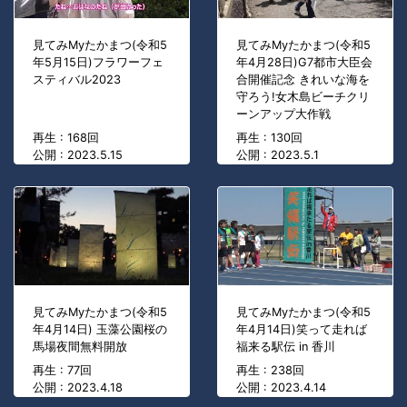
見てみMyたかまつ(令和5
見てみMyたかまつ(令和5
年5月15日)フラワーフェ
年4月28日)G7都市大臣会
スティバル2023
合開催記念 きれいな海を
守ろう!女木島ビーチクリ
ーンアップ大作戦
再生 : 168回
再生 : 130回
公開 : 2023.5.15
公開 : 2023.5.1
見てみMyたかまつ(令和5
見てみMyたかまつ(令和5
年4月14日) 玉藻公園桜の
年4月14日)笑って走れば
馬場夜間無料開放
福来る駅伝 in 香川
再生 : 77回
再生 : 238回
公開 : 2023.4.18
公開 : 2023.4.14