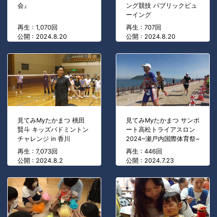
会』
ング競技 パブリックビュ
ーイング
再生 : 1,070回
再生 : 707回
公開 : 2024.8.20
公開 : 2024.8.20
見てみMyたかまつ 桃田
見てみMyたかまつ サンポ
賢斗 キッズバドミントン
ート高松トライアスロン
チャレンジ in 香川
2024~瀬戸内国際体育祭~
再生 : 7,073回
再生 : 446回
公開 : 2024.8.2
公開 : 2024.7.23