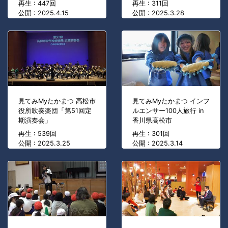
再生 : 447回
再生 : 311回
公開 : 2025.4.15
公開 : 2025.3.28
見てみMyたかまつ 高松市
見てみMyたかまつ インフ
役所吹奏楽団「第51回定
ルエンサー100人旅行 in
期演奏会」
香川県高松市
再生 : 539回
再生 : 301回
公開 : 2025.3.25
公開 : 2025.3.14