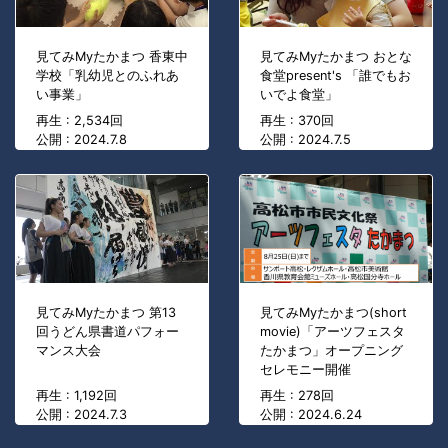
見てみMyたかまつ 香東中
見てみMyたかまつ おとな
学校「乳幼児とのふれあ
食堂present's 「誰でもお
い事業」
いでよ食堂」
再生 : 2,534回
再生 : 370回
公開 : 2024.7.8
公開 : 2024.7.5
見てみMyたかまつ(short
見てみMyたかまつ 第13
movie)「アーツフェスタ
回うどん県書道パフォー
たかまつ」オープニング
マンス大会
セレモニー開催
再生 : 1,192回
再生 : 278回
公開 : 2024.7.3
公開 : 2024.6.24