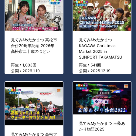
見てみMyたかまつ 高松市
見てみMyたかまつ
合併20周年記念 2026年
KAGAWA Christmas
高松市二十歳のつどい
Market 2025 in
SUNPORT TAKAMATSU
再生 : 1,003回
再生 : 541回
公開 : 2026.1.19
公開 : 2025.12.19
見てみMyたかまつ 玉藻あ
かり物語2025
見てみMyたかまつ 高松フ