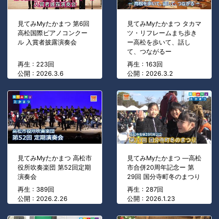
見てみMyたかまつ 第6回
見てみMyたかまつ タカマ
高松国際ピアノコンクー
ツ・リフレームまち歩き
ル 入賞者披露演奏会
ー高松を歩いて、話し
て、つながるー
再生 : 223回
再生 : 163回
公開 : 2026.3.6
公開 : 2026.3.2
見てみMyたかまつ 高松市
見てみMyたかまつ ―高松
役所吹奏楽団 第52回定期
市合併20周年記念ー 第
演奏会
29回 国分寺町冬のまつり
再生 : 389回
再生 : 287回
公開 : 2026.2.26
公開 : 2026.1.23