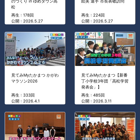
のづくり in ゆめタウン高
絵美 選手 市長表敬訪問
松
再生 : 178回
再生 : 224回
公開 : 2026.5.27
公開 : 2026.5.27
見てみMyたかまつ かがわ
見てみMyたかまつ【新番
マラソン2026
丁小学校3年団「高松学習
発表会」】
再生 : 333回
再生 : 485回
公開 : 2026.4.1
公開 : 2026.3.11