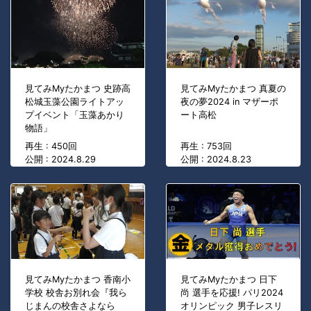
見てみMyたかまつ 史跡高
見てみMyたかまつ 真夏の
松城玉藻公園ライトアッ
夜の夢2024 in マザーポ
プイベント「玉藻あかり
ート高松
物語」
再生 : 450回
再生 : 753回
公開 : 2024.8.29
公開 : 2024.8.23
見てみMyたかまつ 香南小
見てみMyたかまつ 日下
学校 校舎お別れ会『我ら
尚 選手を応援! パリ2024
じまんの校舎さよなら
オリンピック 男子レスリ