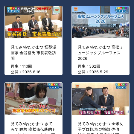
見てみMyたかまつ 怪獣漫
見てみMyたかまつ 高松ミ
画家:金谷裕氏 市長表敬訪
ュージックブルーフェス
問
2026
再生 : 110回
再生 : 362回
公開 : 2026.6.16
公開 : 2026.5.29
見てみMyたかまつ きて!
見てみMyたかまつ 全米女
みて!体験!高松市伝統的も
子プロ野球に挑戦! 佐伯