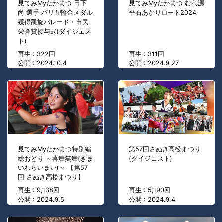
見てみMyたかまつ 日下
見てみMyたかまつ むれ源
尚 選手 パリ五輪金メダル
平石あかりロード2024
獲得凱旋パレード・市民
栄誉賞授与式(ダイジェス
ト)
再生 : 322回
再生 : 311回
公開 : 2024.10.4
公開 : 2024.9.27
見てみMyたかまつ特別編
第57回さぬき高松まつり
総おどり ～喜舞笑舞(きま
(ダイジェスト)
いわらいまい)～ 【第57
回 さぬき高松まつり】
再生 : 9,138回
再生 : 5,190回
公開 : 2024.9.5
公開 : 2024.9.4