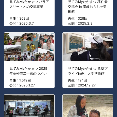
見てみMyたかまつ パラア
見てみMyたかまつ 移住者
スリートとの交流事業
交流会 in 讃岐おもちゃ美
術館
再生 : 363回
再生 : 328回
公開 : 2025.3.7
公開 : 2025.2.3
見てみMyたかまつ 2025
見てみMyたかまつ 亀阜プ
年高松市二十歳のつどい
ライドin香川大学博物館
再生 : 1,519回
再生 : 194回
公開 : 2025.1.27
公開 : 2024.12.27