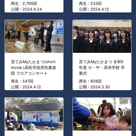
再生 : 2,790回
再生 : 533回
公開 : 2024.4.24
公開 : 2024.4.12
見てみMyたかまつ(short
見てみMyたかまつ 令和5
movie.)高松市役所吹奏楽
年度 小・中・高等学校 卒
団 フロアコンサート
業式
再生 : 547回
再生 : 828回
公開 : 2024.4.12
公開 : 2024.3.30