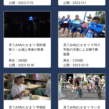
公開 : 2023.11.15
公開 : 2023.11.1
見てみMyたかまつ 高松城
見てみMyたかまつ 十河小
祭り～お城と美食の祭典
学校の児童による獅子舞
～
披露
再生 : 280回
再生 : 1,100回
公開 : 2023.10.16
公開 : 2023.10.12
見てみMyたかまつ 学校給
見てみMyたかまつ サンポ