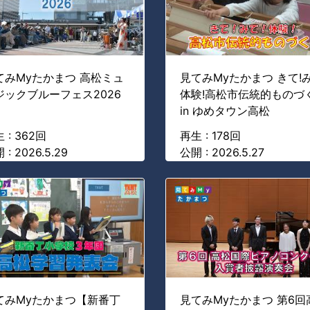
てみMyたかまつ 高松ミュ
見てみMyたかまつ きて!み
ジックブルーフェス2026
体験!高松市伝統的ものづ
in ゆめタウン高松
 : 362回
再生 : 178回
 : 2026.5.29
公開 : 2026.5.27
てみMyたかまつ【新番丁
見てみMyたかまつ 第6回