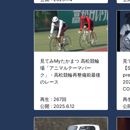
見てみMyたかまつ 高松競輪
見
場「アニマルテーマパー
【S
ク」・高松競輪再整備前最後
pr
のレース
20
CO
再生 : 267回
再生
公開 : 2025.6.12
公開