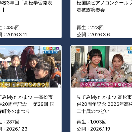
学校3年団「高松学習発表
松国際ピアノコンクール 
」】
者披露演奏会
 : 485回
再生 : 223回
: 2026.3.11
公開 : 2026.3.6
てみMyたかまつ ―高松市
見てみMyたかまつ 高松
併20周年記念ー 第29回 国
併20周年記念 2026年高
寺町冬のまつり
二十歳のつどい
 : 287回
再生 : 1,003回
 : 2026.1.23
公開 : 2026.1.19