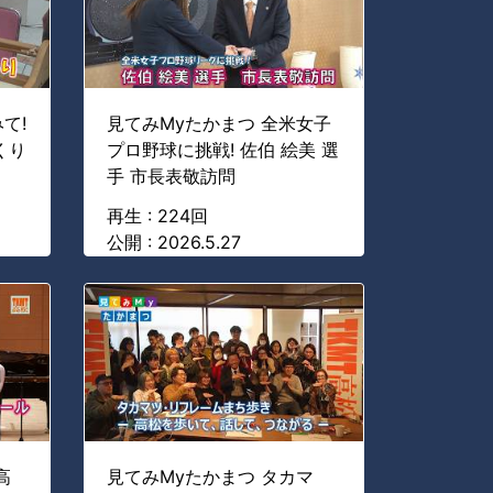
て!
見てみMyたかまつ 全米女子
くり
プロ野球に挑戦! 佐伯 絵美 選
手 市長表敬訪問
再生 : 224回
公開 : 2026.5.27
高
見てみMyたかまつ タカマ