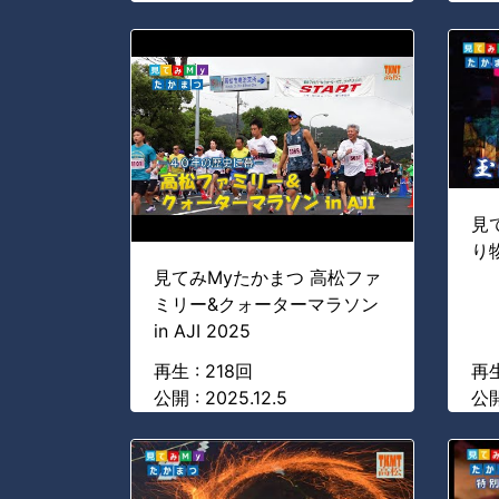
見
り
見てみMyたかまつ 高松ファ
ミリー&クォーターマラソン
in AJI 2025
再生 : 218回
再生
公開 : 2025.12.5
公開