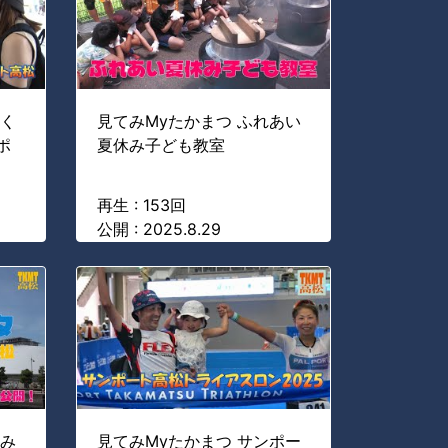
わく
見てみMyたかまつ ふれあい
ポ
夏休み子ども教室
再生 : 153回
公開 : 2025.8.29
港み
見てみMyたかまつ サンポー