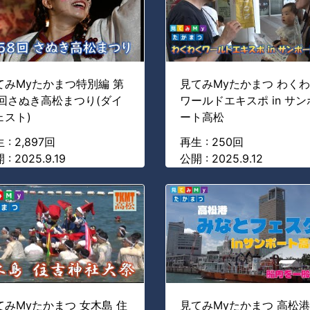
てみMyたかまつ特別編 第
見てみMyたかまつ わく
8回さぬき高松まつり(ダイ
ワールドエキスポ in サン
ェスト)
ート高松
 : 2,897回
再生 : 250回
 : 2025.9.19
公開 : 2025.9.12
てみMyたかまつ 女木島 住
見てみMyたかまつ 高松