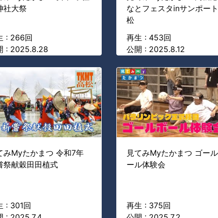
神社大祭
なとフェスタinサンポー
松
 : 266回
再生 : 453回
 : 2025.8.28
公開 : 2025.8.12
てみMyたかまつ 令和7年
見てみMyたかまつ ゴー
嘗祭献穀田田植式
ール体験会
 : 301回
再生 : 375回
 : 2025.7.4
公開 : 2025.7.2