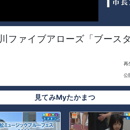
川ファイブアローズ「ブースター
再生
公開
見てみMyたかまつ