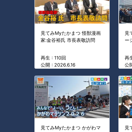
見てみMyたかまつ 怪獣漫画
見
家:金谷裕氏 市長表敬訪問
ー
再生 : 110回
再生
公開 : 2026.6.16
公開
見てみMyたかまつ かがわマ
見