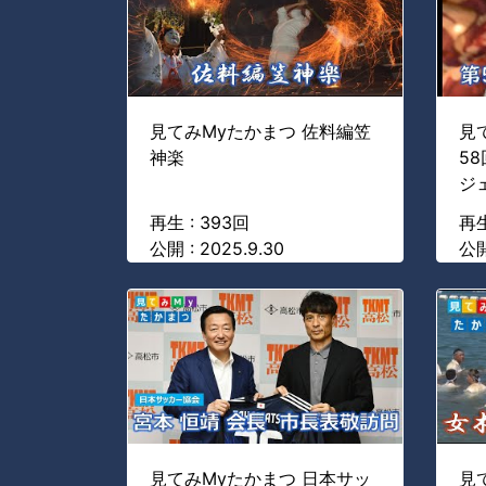
見てみMyたかまつ 佐料編笠
見
神楽
5
ジ
再生 : 393回
再生
公開 : 2025.9.30
公開
見てみMyたかまつ 日本サッ
見