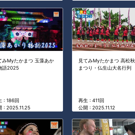
てみMyたかまつ 玉藻あか
見てみMyたかまつ 高松
物語2025
まつり・仏生山大名行列
 : 186回
再生 : 411回
 : 2025.11.25
公開 : 2025.11.12