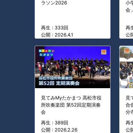
ラソン2026
小
会
再生 : 333回
再生
公開 : 2026.4.1
公開 
見てみMyたかまつ 高松市役
見
所吹奏楽団 第52回定期演奏
合
会
分
再生 : 389回
再生
公開 : 2026.2.26
公開