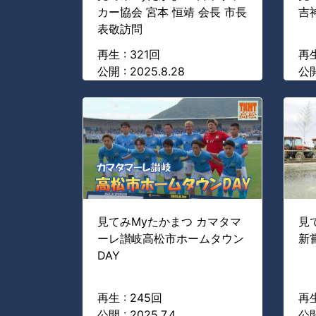
カー協会 宮本 恒靖 会長 市長
吉
表敬訪問
再生 : 321回
再生
公開 : 2025.8.28
公開
見てみMyたかまつ カマタマ
見
ーレ讃岐高松市ホームタウン
新
DAY
再生 : 245回
再生
公開 : 2025.7.4
公開