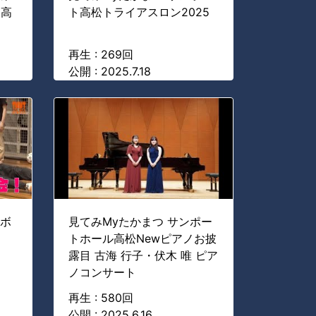
ト高
ト高松トライアスロン2025
再生 : 269回
公開 : 2025.7.18
ルボ
見てみMyたかまつ サンポー
トホール高松Newピアノお披
露目 古海 行子・伏木 唯 ピア
ノコンサート
再生 : 580回
公開 : 2025.6.16