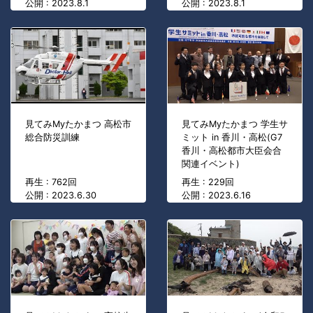
公開 : 2023.8.1
公開 : 2023.8.1
見てみMyたかまつ 高松市
見てみMyたかまつ 学生サ
総合防災訓練
ミット in 香川・高松(G7
香川・高松都市大臣会合
関連イベント)
再生 : 762回
再生 : 229回
公開 : 2023.6.30
公開 : 2023.6.16