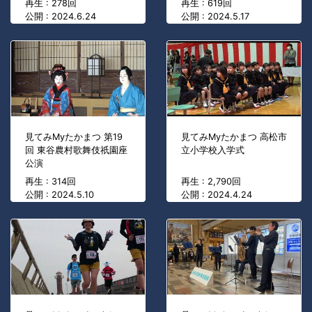
再生 : 278回
再生 : 619回
公開 : 2024.6.24
公開 : 2024.5.17
見てみMyたかまつ 第19
見てみMyたかまつ 高松市
回 東谷農村歌舞伎祇園座
立小学校入学式
公演
再生 : 314回
再生 : 2,790回
公開 : 2024.5.10
公開 : 2024.4.24