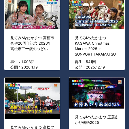
見てみMyたかまつ 高松市
見てみMyたかまつ
合併20周年記念 2026年
KAGAWA Christmas
高松市二十歳のつどい
Market 2025 in
SUNPORT TAKAMATSU
再生 : 1,003回
再生 : 541回
公開 : 2026.1.19
公開 : 2025.12.19
見てみMyたかまつ 玉藻あ
かり物語2025
見てみMyたかまつ 高松フ