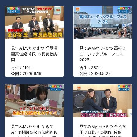
見てみMyたかまつ 怪獣漫
見てみMyたかまつ 高松ミ
画家:金谷裕氏 市長表敬訪
ュージックブルーフェス
問
2026
再生 : 110回
再生 : 362回
公開 : 2026.6.16
公開 : 2026.5.29
見てみMyたかまつ きて!
見てみMyたかまつ 全米女
みて!体験!高松市伝統的も
子プロ野球に挑戦! 佐伯