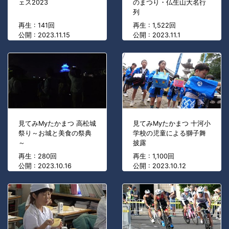
ェス2023
のまつり・仏生山大名行
列
再生 : 141回
再生 : 1,522回
公開 : 2023.11.15
公開 : 2023.11.1
見てみMyたかまつ 高松城
見てみMyたかまつ 十河小
祭り～お城と美食の祭典
学校の児童による獅子舞
～
披露
再生 : 280回
再生 : 1,100回
公開 : 2023.10.16
公開 : 2023.10.12