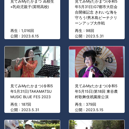
見てみMyたかまつ 高校生
見てみMyたかまつ(令和5
×乳幼児親子(英明高校)
年5月31日)G7都市大臣会
合開催記念 きれいな海を
守ろう!男木島ビーチクリ
ーンアップ大作戦
再生 : 1,016回
再生 : 98回
公開 : 2023.6.15
公開 : 2023.5.31
見てみMyたかまつ(令和5
見てみMyたかまつ(令和5
年5月31日)TAKAMATSU
年5月15日)第18回 東谷農
MUSIC BLUE FES 2023
村歌舞伎祇園座公演
再生 : 187回
再生 : 379回
公開 : 2023.5.31
公開 : 2023.5.15