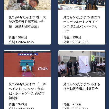
見てみMyたかまつ 香川大
見てみMyたかまつ 西のゴ
学教育学部附属高松小学
ールデンルートアライア
校「屋島劇団本公演」
ンス 第2回メンバーズセ
ミナー
再生 : 584回
再生 : 139回
公開 : 2024.12.27
公開 : 2024.12.19
見てみMyたかまつ 「日本
見てみMyたかまつ みまも
ペイントマレッツ」公式
り自動販売機お披露目会
戦・ホームゲーム 高松市
初開催
再生 : 340回
再生 : 209回
公開 : 2024.12.17
公開 : 2024.11.13