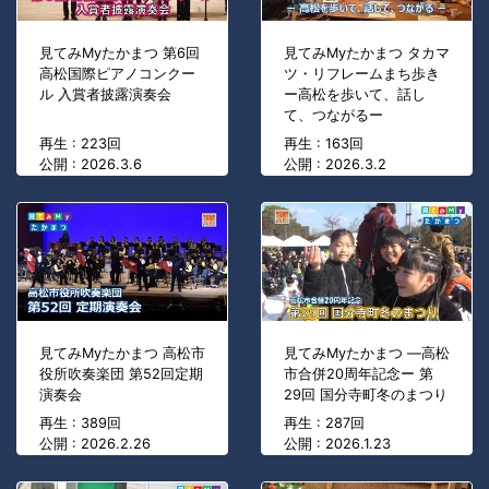
見てみMyたかまつ 第6回
見てみMyたかまつ タカマ
高松国際ピアノコンクー
ツ・リフレームまち歩き
ル 入賞者披露演奏会
ー高松を歩いて、話し
て、つながるー
再生 : 223回
再生 : 163回
公開 : 2026.3.6
公開 : 2026.3.2
見てみMyたかまつ 高松市
見てみMyたかまつ ―高松
役所吹奏楽団 第52回定期
市合併20周年記念ー 第
演奏会
29回 国分寺町冬のまつり
再生 : 389回
再生 : 287回
公開 : 2026.2.26
公開 : 2026.1.23