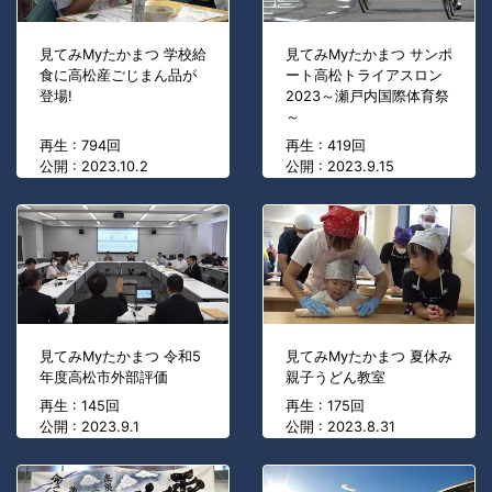
見てみMyたかまつ 学校給
見てみMyたかまつ サンポ
食に高松産ごじまん品が
ート高松トライアスロン
登場!
2023～瀬戸内国際体育祭
～
再生 : 794回
再生 : 419回
公開 : 2023.10.2
公開 : 2023.9.15
見てみMyたかまつ 令和5
見てみMyたかまつ 夏休み
年度高松市外部評価
親子うどん教室
再生 : 145回
再生 : 175回
公開 : 2023.9.1
公開 : 2023.8.31