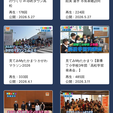
のづくり in ゆめタウン高
絵美 選手 市長表敬訪問
松
再生 : 178回
再生 : 224回
公開 : 2026.5.27
公開 : 2026.5.27
見てみMyたかまつ かがわ
見てみMyたかまつ【新番
マラソン2026
丁小学校3年団「高松学習
発表会」】
再生 : 333回
再生 : 485回
公開 : 2026.4.1
公開 : 2026.3.11