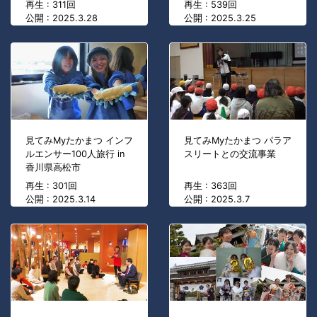
再生 : 311回
再生 : 539回
公開 : 2025.3.28
公開 : 2025.3.25
見てみMyたかまつ インフ
見てみMyたかまつ パラア
ルエンサー100人旅行 in
スリートとの交流事業
香川県高松市
再生 : 301回
再生 : 363回
公開 : 2025.3.14
公開 : 2025.3.7