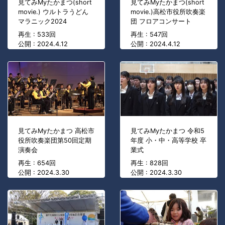
見てみMyたかまつ(short
見てみMyたかまつ(short
movie.) ウルトラうどん
movie.)高松市役所吹奏楽
マラニック2024
団 フロアコンサート
再生 : 533回
再生 : 547回
公開 : 2024.4.12
公開 : 2024.4.12
見てみMyたかまつ 高松市
見てみMyたかまつ 令和5
役所吹奏楽団第50回定期
年度 小・中・高等学校 卒
演奏会
業式
再生 : 654回
再生 : 828回
公開 : 2024.3.30
公開 : 2024.3.30