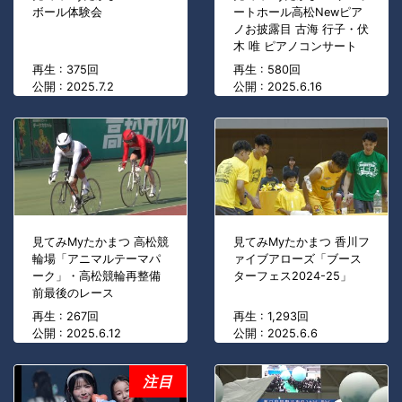
ボール体験会
ートホール高松Newピア
ノお披露目 古海 行子・伏
木 唯 ピアノコンサート
再生 : 375回
再生 : 580回
公開 : 2025.7.2
公開 : 2025.6.16
見てみMyたかまつ 高松競
見てみMyたかまつ 香川フ
輪場「アニマルテーマパ
ァイブアローズ「ブース
ーク」・高松競輪再整備
ターフェス2024-25」
前最後のレース
再生 : 267回
再生 : 1,293回
公開 : 2025.6.12
公開 : 2025.6.6
注目