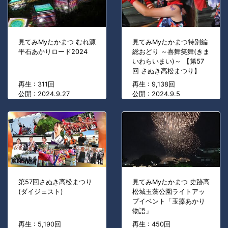
見てみMyたかまつ むれ源
見てみMyたかまつ特別編
平石あかりロード2024
総おどり ～喜舞笑舞(きま
いわらいまい)～ 【第57
回 さぬき高松まつり】
再生 : 311回
再生 : 9,138回
公開 : 2024.9.27
公開 : 2024.9.5
第57回さぬき高松まつり
見てみMyたかまつ 史跡高
(ダイジェスト)
松城玉藻公園ライトアッ
プイベント「玉藻あかり
物語」
再生 : 5,190回
再生 : 450回