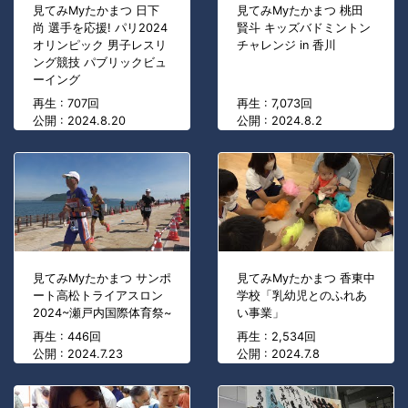
見てみMyたかまつ 日下
見てみMyたかまつ 桃田
尚 選手を応援! パリ2024
賢斗 キッズバドミントン
オリンピック 男子レスリ
チャレンジ in 香川
ング競技 パブリックビュ
ーイング
再生 : 707回
再生 : 7,073回
公開 : 2024.8.20
公開 : 2024.8.2
見てみMyたかまつ サンポ
見てみMyたかまつ 香東中
ート高松トライアスロン
学校「乳幼児とのふれあ
2024~瀬戸内国際体育祭~
い事業」
再生 : 446回
再生 : 2,534回
公開 : 2024.7.23
公開 : 2024.7.8