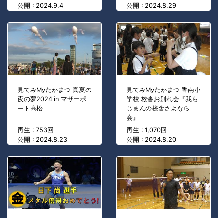
公開 : 2024.9.4
公開 : 2024.8.29
見てみMyたかまつ 真夏の
見てみMyたかまつ 香南小
夜の夢2024 in マザーポ
学校 校舎お別れ会『我ら
ート高松
じまんの校舎さよなら
会』
再生 : 753回
再生 : 1,070回
公開 : 2024.8.23
公開 : 2024.8.20