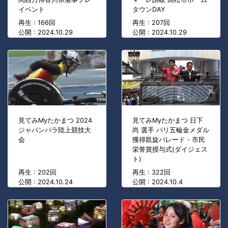
イベント
タウンDAY
再生 : 166回
再生 : 207回
公開 : 2024.10.29
公開 : 2024.10.29
見てみMyたかまつ 2024
見てみMyたかまつ 日下
ジャパンパラ陸上競技大
尚 選手 パリ五輪金メダル
会
獲得凱旋パレード・市民
栄誉賞授与式(ダイジェス
ト)
再生 : 202回
再生 : 322回
公開 : 2024.10.24
公開 : 2024.10.4