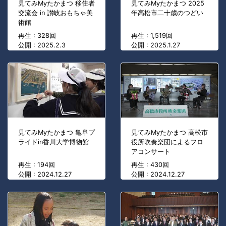
見てみMyたかまつ 移住者
見てみMyたかまつ 2025
交流会 in 讃岐おもちゃ美
年高松市二十歳のつどい
術館
再生 : 328回
再生 : 1,519回
公開 : 2025.2.3
公開 : 2025.1.27
見てみMyたかまつ 亀阜プ
見てみMyたかまつ 高松市
ライドin香川大学博物館
役所吹奏楽団によるフロ
アコンサート
再生 : 194回
再生 : 430回
公開 : 2024.12.27
公開 : 2024.12.27