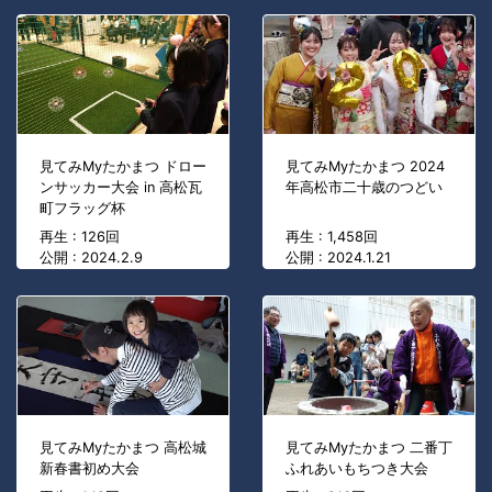
見てみMyたかまつ ドロー
見てみMyたかまつ 2024
ンサッカー大会 in 高松瓦
年高松市二十歳のつどい
町フラッグ杯
再生 : 126回
再生 : 1,458回
公開 : 2024.2.9
公開 : 2024.1.21
見てみMyたかまつ 高松城
見てみMyたかまつ 二番丁
新春書初め大会
ふれあいもちつき大会