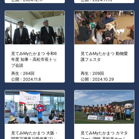
見てみMyたかまつ 令和6
見てみMyたかまつ 動物愛
年度 知事・高松市長トッ
護フェスタ
プ会談
再生 : 264回
再生 : 209回
公開 : 2024.11.8
公開 : 2024.10.29
見てみMyたかまつ 大阪・
見てみMyたかまつ カマタ
関西万博香川県催事プレ
マーレ讃岐 高松市ホーム