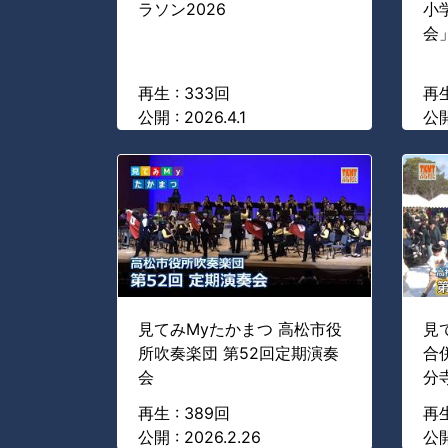
ラソン2026
小
会
再生 : 333回
再生
公開 : 2026.4.1
公開 
見てみMyたかまつ 高松市役
見
所吹奏楽団 第52回定期演奏
合
会
分
再生 : 389回
再生
公開 : 2026.2.26
公開