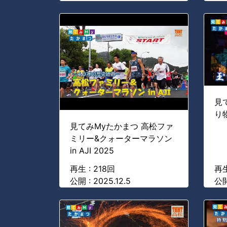
見
り
見てみMyたかまつ 高松ファ
ミリー&クォーターマラソン
in AJI 2025
再生 : 218回
再生
公開 : 2025.12.5
公開