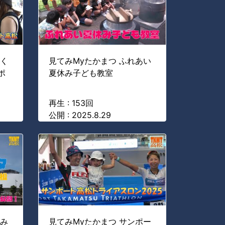
わく
見てみMyたかまつ ふれあい
ポ
夏休み子ども教室
再生 : 153回
公開 : 2025.8.29
港み
見てみMyたかまつ サンポー