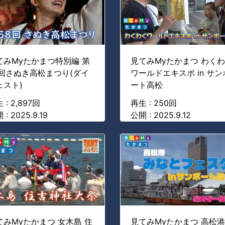
てみMyたかまつ特別編 第
見てみMyたかまつ わく
8回さぬき高松まつり(ダイ
ワールドエキスポ in サン
ェスト)
ート高松
 : 2,897回
再生 : 250回
 : 2025.9.19
公開 : 2025.9.12
てみMyたかまつ 女木島 住
見てみMyたかまつ 高松