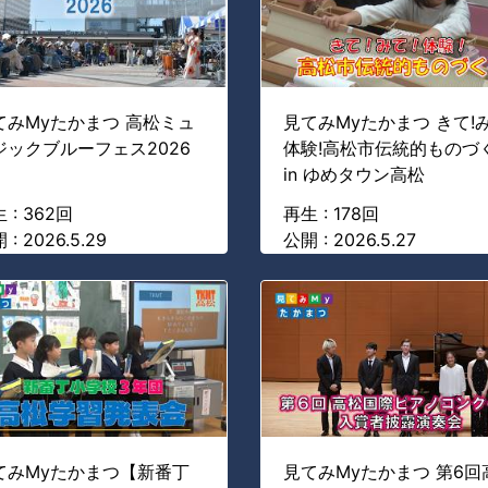
てみMyたかまつ 高松ミュ
見てみMyたかまつ きて!み
ジックブルーフェス2026
体験!高松市伝統的ものづ
in ゆめタウン高松
 : 362回
再生 : 178回
 : 2026.5.29
公開 : 2026.5.27
てみMyたかまつ【新番丁
見てみMyたかまつ 第6回