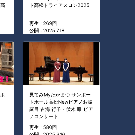
ト高
ト高松トライアスロン2025
再生 : 269回
公開 : 2025.7.18
ルボ
見てみMyたかまつ サンポー
トホール高松Newピアノお披
露目 古海 行子・伏木 唯 ピア
ノコンサート
再生 : 580回
公開 : 2025.6.16