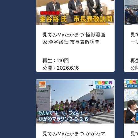
見てみMyたかまつ 怪獣漫画
見
家:金谷裕氏 市長表敬訪問
ー
再生 : 110回
再生
公開 : 2026.6.16
公開
見てみMyたかまつ かがわマ
見