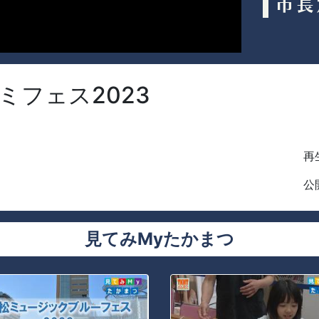
ミフェス2023
再生
公開
見てみMyたかまつ