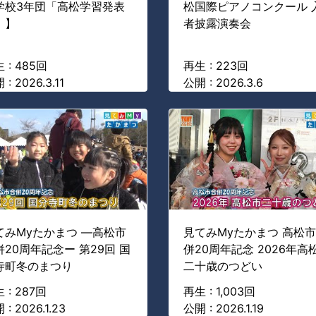
学校3年団「高松学習発表
松国際ピアノコンクール 
」】
者披露演奏会
 : 485回
再生 : 223回
: 2026.3.11
公開 : 2026.3.6
てみMyたかまつ ―高松市
見てみMyたかまつ 高松
併20周年記念ー 第29回 国
併20周年記念 2026年高
寺町冬のまつり
二十歳のつどい
 : 287回
再生 : 1,003回
 : 2026.1.23
公開 : 2026.1.19