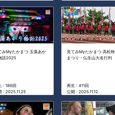
てみMyたかまつ 玉藻あか
見てみMyたかまつ 高松
物語2025
まつり・仏生山大名行列
 : 186回
再生 : 411回
 : 2025.11.25
公開 : 2025.11.12