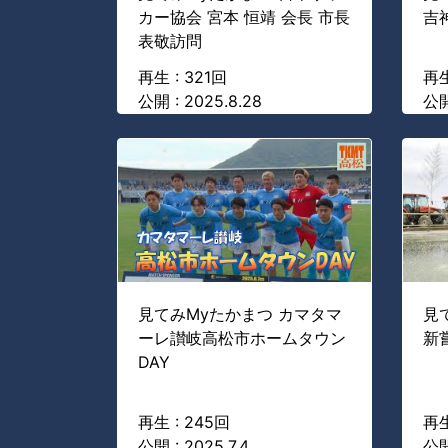
カー協会 宮本 恒靖 会長 市長
吉
表敬訪問
再生 : 321回
再生
公開 : 2025.8.28
公開
見てみMyたかまつ カマタマ
見
ーレ讃岐高松市ホームタウン
新
DAY
再生 : 245回
再生
公開 : 2025.7.4
公開