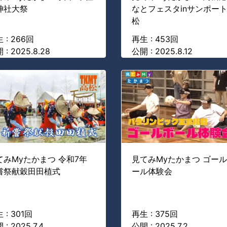
神社大祭
なとフェスタinサンポー
松
 : 266回
再生 : 453回
 : 2025.8.28
公開 : 2025.8.12
てみMyたかまつ 令和7年
見てみMyたかまつ ゴー
嘗祭献穀田田植式
ール体験会
 : 301回
再生 : 375回
 : 2025.7.4
公開 : 2025.7.2