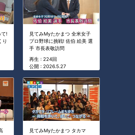
て!
見てみMyたかまつ 全米女子
くり
プロ野球に挑戦! 佐伯 絵美 選
手 市長表敬訪問
再生 : 224回
公開 : 2026.5.27
高
見てみMyたかまつ タカマ