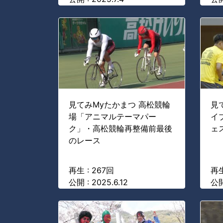
見てみMyたかまつ 高松競輪
見
場「アニマルテーマパー
イ
ク」・高松競輪再整備前最後
ェス
のレース
再生 : 267回
再生
公開 : 2025.6.12
公開