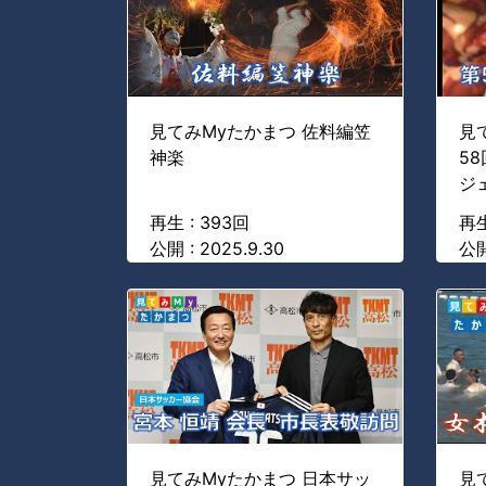
見てみMyたかまつ 佐料編笠
見
神楽
5
ジ
再生 : 393回
再生
公開 : 2025.9.30
公開
見てみMyたかまつ 日本サッ
見