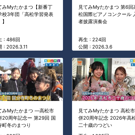
てみMyたかまつ【新番丁
見てみMyたかまつ 第6回
学校3年団「高松学習発表
松国際ピアノコンクール 
」】
者披露演奏会
 : 486回
再生 : 224回
: 2026.3.11
公開 : 2026.3.6
てみMyたかまつ ―高松市
見てみMyたかまつ 高松
併20周年記念ー 第29回 国
併20周年記念 2026年高
寺町冬のまつり
二十歳のつどい