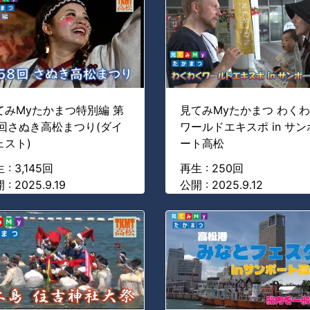
てみMyたかまつ特別編 第
見てみMyたかまつ わく
8回さぬき高松まつり(ダイ
ワールドエキスポ in サン
ェスト)
ート高松
 : 3,145回
再生 : 250回
 : 2025.9.19
公開 : 2025.9.12