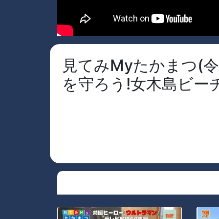
見てみMyたかまつ(令
を守ろう!女木島ビー