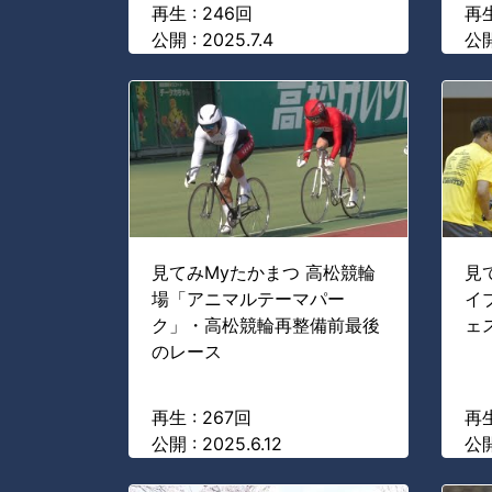
再生 : 246回
再生
公開 : 2025.7.4
公開
見てみMyたかまつ 高松競輪
見
場「アニマルテーマパー
イ
ク」・高松競輪再整備前最後
ェス
のレース
再生 : 267回
再生
公開 : 2025.6.12
公開