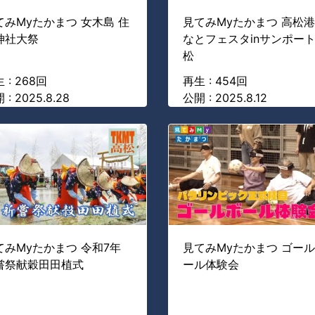
てみMyたかまつ 女木島 住
見てみMyたかまつ 高松
神社大祭
なとフェスタinサンポー
松
 : 268回
再生 : 454回
 : 2025.8.28
公開 : 2025.8.12
てみMyたかまつ 令和7年
見てみMyたかまつ ゴー
嘗祭献穀田田植式
ール体験会