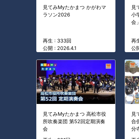
見てみMyたかまつ かがわマ
見
ラソン2026
小
会
再生 : 333回
再生
公開 : 2026.4.1
公開 
見てみMyたかまつ 高松市役
見
所吹奏楽団 第52回定期演奏
合
会
分