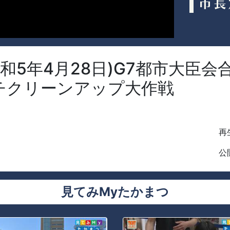
和5年4月28日)G7都市大臣会
チクリーンアップ大作戦
再生
公開
見てみMyたかまつ