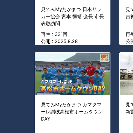
見てみMyたかまつ 日本サッ
見
カー協会 宮本 恒靖 会長 市長
吉
表敬訪問
再生 : 321回
再生
公開 : 2025.8.28
公開
見てみMyたかまつ カマタマ
見
ーレ讃岐高松市ホームタウン
新
DAY