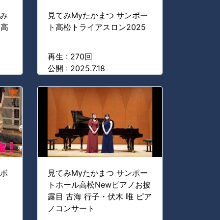
港み
見てみMyたかまつ サンポー
ト高
ト高松トライアスロン2025
再生 : 270回
公開 : 2025.7.18
ルボ
見てみMyたかまつ サンポー
トホール高松Newピアノお披
露目 古海 行子・伏木 唯 ピア
ノコンサート