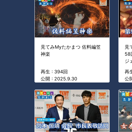
見てみMyたかまつ 佐料編笠
見
神楽
5
ジ
再生 : 394回
再生
公開 : 2025.9.30
公開