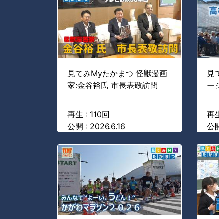
見てみMyたかまつ 怪獣漫画
見
家:金谷裕氏 市長表敬訪問
ー
再生 : 110回
再生
公開 : 2026.6.16
公開