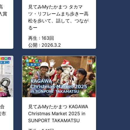
高
見てみMyたかまつ タカマ
入賞
ツ・リフレームまち歩きー高
松を歩いて、話して、つなが
るー
再生 : 163回
公開 : 2026.3.2
市合
見てみMyたかまつ KAGAWA
松市
Christmas Market 2025 in
SUNPORT TAKAMATSU