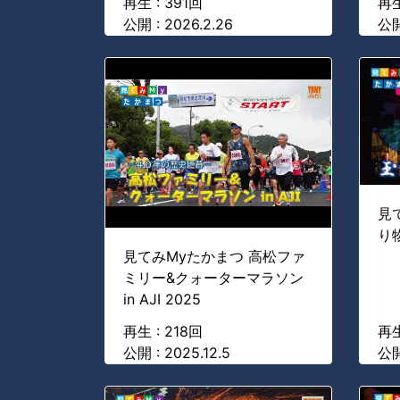
再生 : 391回
再生
公開 : 2026.2.26
公開
見
り
見てみMyたかまつ 高松ファ
ミリー&クォーターマラソン
in AJI 2025
再生 : 218回
再生
公開 : 2025.12.5
公開