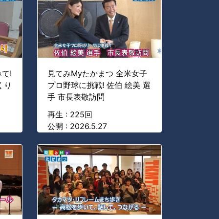
て!
見てみMyたかまつ 全米女子
くり
プロ野球に挑戦! 佐伯 絵美 選
手 市長表敬訪問
再生 : 225回
公開 : 2026.5.27